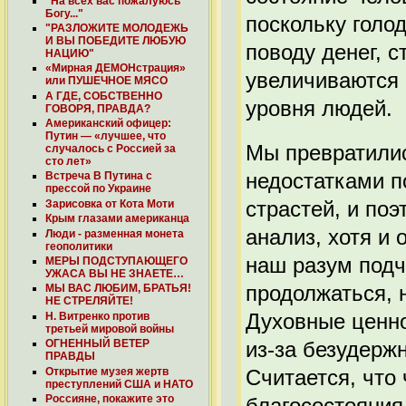
"На всех вас пожалуюсь
Богу..."
поскольку голод
"РАЗЛОЖИТЕ МОЛОДЕЖЬ
И ВЫ ПОБЕДИТЕ ЛЮБУЮ
поводу денег, 
НАЦИЮ"
«Мирная ДЕМОНстрация»
увеличиваются 
или ПУШЕЧНОЕ МЯСО
А ГДЕ, СОБСТВЕННО
уровня людей.
ГОВОРЯ, ПРАВДА?
Американский офицер:
Путин — «лучшее, что
Мы превратили
случалось с Россией за
сто лет»
недостатками п
Встреча В Путина с
прессой по Украине
страстей, и по
Зарисовка от Кота Моти
Крым глазами американца
анализ, хотя и
Люди - разменная монета
геополитики
наш разум подч
МЕРЫ ПОДСТУПАЮЩЕГО
УЖАСА ВЫ НЕ ЗНАЕТЕ…
продолжаться, 
МЫ ВАС ЛЮБИМ, БРАТЬЯ!
НЕ СТРЕЛЯЙТЕ!
Духовные ценно
Н. Витренко против
третьей мировой войны
из-за безудерж
ОГНЕННЫЙ ВЕТЕР
ПРАВДЫ
Открытие музея жертв
Считается, что
преступлений США и НАТО
Россияне, покажите это
благосостояния