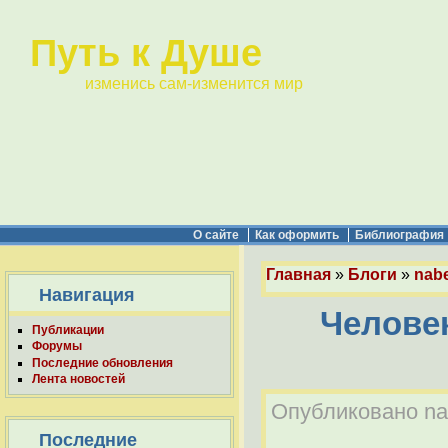
Путь к Душе
изменись сам-изменится мир
О сайте
Как оформить
Библиография
Главная
»
Блоги
»
nabe
Навигация
Человек
Публикации
Форумы
Последние обновления
Лента новостей
Опубликовано nab
Последние