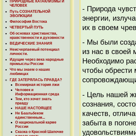
ПРИРОДНЫЕ КАТАКЛИЗМЫ И
ЧЕЛОВЕК
- Природа чувс
Путь СОЗНАТЕЛЬНОЙ
ЭВОЛЮЦИИ
энергии, излуч
Философия Востока
их в своем чрев
ЧЕТВЕРТЫЙ ПУТЬ
Об основах христианства,
нравственности и духовности
- Мы были созд
ВЕДИЧЕСКИЕ ЗНАНИЯ
Неисчерпаемый потенциал
из нас в своей
личности.
Необходимо рас
Идущие через века народные
промыслы России
чтобы обрести 
Что мы знаем о наших
любимцах
сопровождающи
ГДЕ ЗАТЕРЯЛАСЬ ПРАВДА?
Всемирная история лжи
Человек и
- Цель нашей 
Информационная среда
Тем, кто хочет знать
сознания, сост
правду
НАШЕ НАСТОЯЩЕЕ
качеств, отлич
Не Баальбеком
единственным...
забыта в погон
О национальной карме
России
удовольствиями
Сказка о Красной Шапочке
и реальность