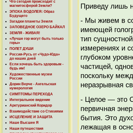
Что сегодня происходит с
Приведу лишь н
магнитосферой Земли?
ЭПОХА ВОДОЛЕЯ: Образ
Будущего
- Мы живем в с
Загадки планеты Земля
ЗАПОВЕДНОЕ ОЗЕРО БАЙКАЛ
имеющей гологр
ЗЕМЛЯ - ЖИВАЯ!
тип сущностной
«Лучше гор могут быть только
горы»
измерениях и с
ПОЛЕТ ДУШИ
Россия-Русь от «Чудо-Юда»
глубоком уровн
до наших дней
Если хочешь быть здоровым -
частицей, одно
будь им!
поскольку межд
Художественные музеи
России
неразрывная св
Дорин Верче - Ангельская
нумерология
СИМПТОМЫ ПЕРЕХОДА
- Целое — это 
Интегральное видение
Арктурианский Коридор
первичная энер
Взаимодействие со Стихиями
бытия. Это дух
ИСЦЕЛЕНИЕ И ЗАЩИТА
Наше Высшее Я
лежащая в осно
Наши путешествия