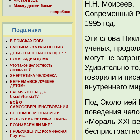
Чистая душа
Н.Н. Моисеев,
Между днями-боями
Современный Р
подробнее
1995 год.
Подшивки
Эти слова Ники
В ПОИСКАХ БОГА
ученых, продол
ВАКЦИНА - ЗА ИЛИ ПРОТИВ...
ДЕТИ - НАШЕ НАСТОЯЩЕЕ !!!
могут не затро
ПОКА СИДИМ ДОМА
Что такое целостность
Удивительно то,
личности ?
говорили и пис
ЭНЕРГЕТИКА ЧЕЛОВЕКА
ВЕРНЕМ «ВСЕ ЛУЧШЕЕ –
внутреннего ми
ДЕТЯМ»
ВРЕМЯ - ВПЕРЕД +
UspehRussiaTV
Под Экологией 
ВСЁ О
САМОСОВЕРШЕНСТВОВАНИИ
поведения чело
ВЫ ПОМОГЛИ, СПАСИБО!
ЕСТЬ В НАС ВЕЛИКАЯ ТАЙНА
«Мораль XXI ве
ПОЗНАВАЕМ ЛИ МИР?
беспристрастн
ПРОБУЖДЕНИЕ: Космическая
Паутина