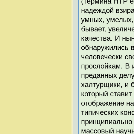
(термина НТР е
надеждой взира
умных, умелых,
бывает, увелич
качества. И ны
обнаружились в
человечески с
прослойкам. В 
преданных делу
халтурщики, и 
который ставит
отображение на
типических кон
принципиально н
массовый научн