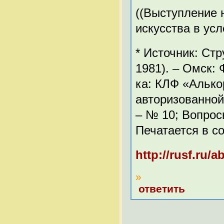
((Выступление 
искусства в ус
* Источник: Стр
1981). – Омск:
ка: КЛФ «Алько
авторизованной
– № 10; Вопросы
Печатается в с
http://rusf.ru/
»
ответить