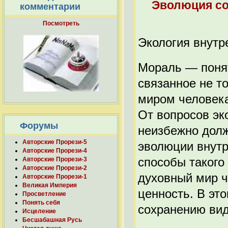
Эволюция со
комментарии
Посмотреть
Экология внутр
Мораль — понят
связанное не т
миром человека
От вопросов эк
Форумы
неизбежно дол
Авторские Прорези-5
эволюции внутр
Авторские Прорези-4
способы такого
Авторские Прорези-3
Авторские Прорези-2
духовный мир ч
Авторские Прорези-1
Великая Империя
ценность. В эт
Просветление
Понять себя
сохранению вид
Исцеление
Бесшабашная Русь