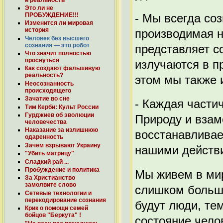
Это ли не
- Мы всегда со
ПРОБУЖДЕНИЕ!!!
Изменится ли мировая
история
производимая н
Человек без высшего
сознания — это робот
представляет с
Что значит полностью
проснуться
излучаются в п
Как создают фальшивую
реальность?
этом мы также 
Неосознанность
происходящего
Зачатие во сне
- Каждая части
Тим Керби: Культ России
Гурджиев об эволюции
Природу и взам
человечества
Наказание за излишнюю
восстанавливае
одаренность
Зачем взрывают Украину
нашими действ
"Убить матрицу"
Сладкий рай ...
Пробуждение и политика
Мы живем в мир
За Христианство
замолвите слово
слишком большо
Сетевые технологии и
перекодирование cознания
будут люди, те
Крик о помощи семей
бойцов "Беркута" !
состояние чело