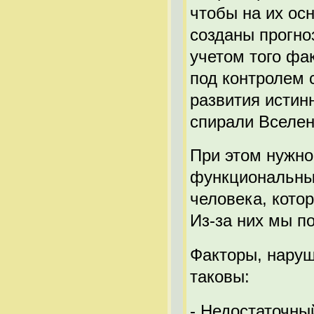
чтобы на их ос
созданы прогно
учетом того фа
под контролем с
развития истин
спирали Вселе
При этом нужно
функциональны
человека, кото
Из-за них мы п
Факторы, нару
таковы:
- Недостаточны