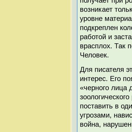
получает при р
возникает толь
уровне материа
подкреплен кол
работой и заст
врасплох. Так
Человек.
Для писателя э
интерес. Его п
«черного лица 
зоологического
поставить в од
угрозами, нави
война, нарушени