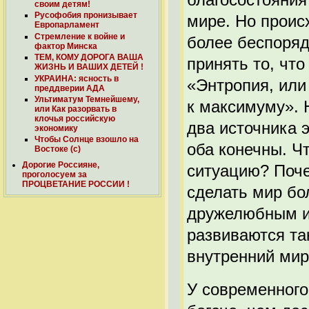
своим детям!
Русофобия пронизывает
мире. Но проис
Европарламент
Стремление к войне и
более беспоряд
фактор Минска
ТЕМ, КОМУ ДОРОГА ВАША
принять то, что
ЖИЗНЬ И ВАШИХ ДЕТЕЙ !
УКРАИНА: ясность в
«Энтропия, или
преддверии АДА
Ультиматум Темнейшему,
к максимуму». 
или Как разорвать в
клочья российскую
два источника 
экономику
Чтобы Солнце взошло на
оба конечны. Ч
Востоке (с)
Дорогие Россияне,
ситуацию? Поче
проголосуем за
ПРОЦВЕТАНИЕ РОССИИ !
сделать мир бо
дружелюбным и
развиваются та
внутренний мир
У современного