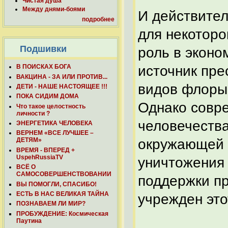
Чистая душа
Между днями-боями
И действител
подробнее
для некоторо
Подшивки
роль в эконо
источник пре
В ПОИСКАХ БОГА
ВАКЦИНА - ЗА ИЛИ ПРОТИВ...
видов флоры 
ДЕТИ - НАШЕ НАСТОЯЩЕЕ !!!
ПОКА СИДИМ ДОМА
Однако совр
Что такое целостность
личности ?
человечества
ЭНЕРГЕТИКА ЧЕЛОВЕКА
ВЕРНЕМ «ВСЕ ЛУЧШЕЕ –
окружающей 
ДЕТЯМ»
ВРЕМЯ - ВПЕРЕД +
UspehRussiaTV
уничтожения 
ВСЁ О
САМОСОВЕРШЕНСТВОВАНИИ
поддержки п
ВЫ ПОМОГЛИ, СПАСИБО!
ЕСТЬ В НАС ВЕЛИКАЯ ТАЙНА
учрежден это
ПОЗНАВАЕМ ЛИ МИР?
ПРОБУЖДЕНИЕ: Космическая
Паутина