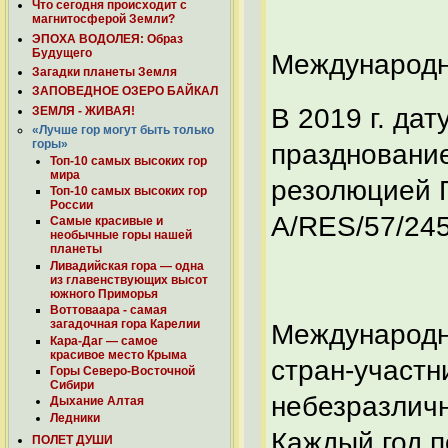
Что сегодня происходит с
магнитосферой Земли?
ЭПОХА ВОДОЛЕЯ: Образ
Будущего
Международн
Загадки планеты Земля
ЗАПОВЕДНОЕ ОЗЕРО БАЙКАЛ
В 2019 г. да
ЗЕМЛЯ - ЖИВАЯ!
«Лучше гор могут быть только
горы»
праздновани
Топ-10 самых высоких гор
мира
резолюцией 
Топ-10 самых высоких гор
России
A/RES/57/245
Самые красивые и
необычные горы нашей
планеты
Ливадийская гора — одна
из главенствующих высот
южного Приморья
Воттоваара - самая
загадочная гора Карелии
Международн
Кара-Даг — самое
красивое место Крыма
стран-участн
Горы Северо-Восточной
Сибири
небезразличн
Дыхание Алтая
Ледники
Каждый год п
ПОЛЕТ ДУШИ