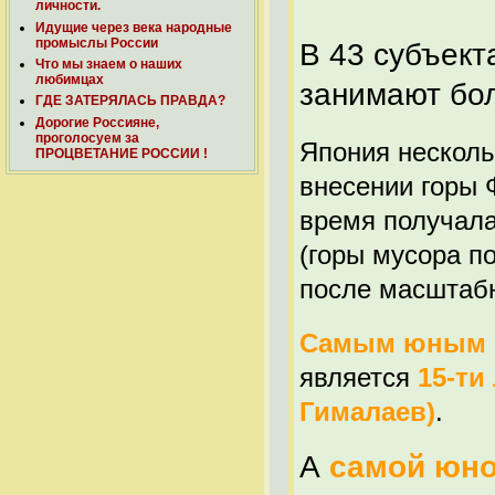
личности.
Идущие через века народные
промыслы России
В 43 субъект
Что мы знаем о наших
любимцах
занимают бо
ГДЕ ЗАТЕРЯЛАСЬ ПРАВДА?
Дорогие Россияне,
проголосуем за
Япония нескол
ПРОЦВЕТАНИЕ РОССИИ !
внесении горы 
время получала
(горы мусора п
после масштабн
Самым юным
является
15-ти
Гималаев)
.
А
самой юно