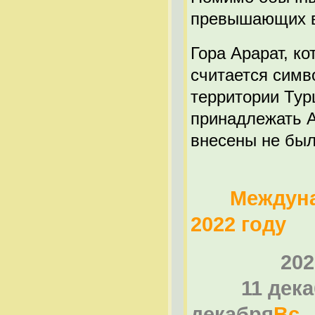
превышающих в
Гора Арарат, к
считается симв
территории Тур
принадлежать А
внесены не был
Междунар
2022 году
202
11 дека
декабря
Вс