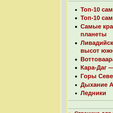
Топ-10 са
Топ-10 са
Самые кра
планеты
Ливадийск
высот юж
Воттоваара
Кара-Даг 
Горы Севе
Дыхание А
Ледники