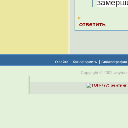
замерши
»
ответить
О сайте
Как оформить
Библиография
Copyright © 2009 waytosou