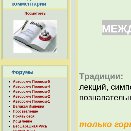
комментарии
Посмотреть
МЕЖД
Форумы
Традиции:
п
Авторские Прорези-5
лекций, симп
Авторские Прорези-4
Авторские Прорези-3
познаватель
Авторские Прорези-2
Авторские Прорези-1
Великая Империя
Просветление
Понять себя
Исцеление
только гор
Бесшабашная Русь