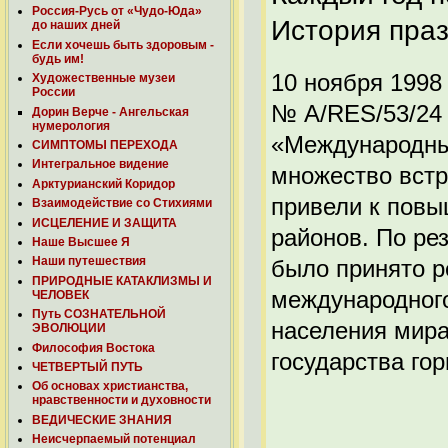
Россия-Русь от «Чудо-Юда»
История пра
до наших дней
Если хочешь быть здоровым -
будь им!
10 ноября 1998
Художественные музеи
России
№ A/RES/53/24 
Дорин Верче - Ангельская
нумерология
«Международным
СИМПТОМЫ ПЕРЕХОДА
Интегральное видение
множество встр
Арктурианский Коридор
привели к повы
Взаимодействие со Стихиями
ИСЦЕЛЕНИЕ И ЗАЩИТА
районов. По ре
Наше Высшее Я
Наши путешествия
было принято р
ПРИРОДНЫЕ КАТАКЛИЗМЫ И
международног
ЧЕЛОВЕК
Путь СОЗНАТЕЛЬНОЙ
населения мира
ЭВОЛЮЦИИ
Философия Востока
государства го
ЧЕТВЕРТЫЙ ПУТЬ
Об основах христианства,
нравственности и духовности
ВЕДИЧЕСКИЕ ЗНАНИЯ
Неисчерпаемый потенциал