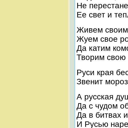
Не перестане
Ее свет и те
Живем свои
Жуем свое р
Да катим ком
Творим свою 
Руси края бе
Звенит моро
А русская ду
Да с чудом о
Да в битвах 
И Русью нар