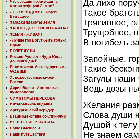
Да лихо пору
Что сегодня происходит с
магнитосферой Земли?
Такое братст
ЭПОХА ВОДОЛЕЯ: Образ
Будущего
Трясинное, р
Загадки планеты Земля
ЗАПОВЕДНОЕ ОЗЕРО БАЙКАЛ
Трущобное, н
ЗЕМЛЯ - ЖИВАЯ!
В погибель з
«Лучше гор могут быть только
горы»
ПОЛЕТ ДУШИ
Запойные, го
Россия-Русь от «Чудо-Юда»
до наших дней
Такие бескон
Если хочешь быть здоровым -
будь им!
Загулы наши
Художественные музеи
России
Ведь дозы п
Дорин Верче - Ангельская
нумерология
СИМПТОМЫ ПЕРЕХОДА
Желания раз
Интегральное видение
Арктурианский Коридор
Слова души н
Взаимодействие со Стихиями
Душой к телу
ИСЦЕЛЕНИЕ И ЗАЩИТА
Наше Высшее Я
Не знаем сам
Наши путешествия