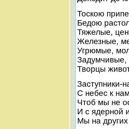
Тоскою прип
Бедою растол
Тяжелые, це
Железные, м
Угрюмые, мо
Задумчивые,
Творцы жив
Заступники-н
С небес к на
Чтоб мы не о
И с ядерной 
Мы на других