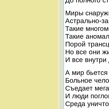
До полного ст
Миры снаруж
Астрально-з
Такие много
Такие анома
Порой транс
Но все они ж
И все внутри
А мир бьется
Больное чело
Съедает мега
И люди погло
Среда уничто