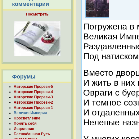
комментарии
Посмотреть
Погружена в
Великая Имп
Раздавленны
Под натиском
Вместо дворц
Форумы
И жить в них 
Авторские Прорези-5
Овраги с буе
Авторские Прорези-4
Авторские Прорези-3
И темное созн
Авторские Прорези-2
Авторские Прорези-1
И отдаленны
Великая Империя
Просветление
Нелепые наз
Понять себя
Исцеление
Бесшабашная Русь
У многих кол