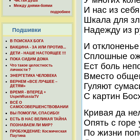
Чистая душа
Между днями-боями
И нас из себ
подробнее
Шкала для зл
Надежду из р
Подшивки
В ПОИСКАХ БОГА
И отклоненье
ВАКЦИНА - ЗА ИЛИ ПРОТИВ...
ДЕТИ - НАШЕ НАСТОЯЩЕЕ !!!
Сплошные о
ПОКА СИДИМ ДОМА
Ест боль неп
Что такое целостность
личности ?
Вместо обще
ЭНЕРГЕТИКА ЧЕЛОВЕКА
ВЕРНЕМ «ВСЕ ЛУЧШЕЕ –
Гуляют сума
ДЕТЯМ»
ВРЕМЯ - ВПЕРЕД +
С картин Бо
UspehRussiaTV
ВСЁ О
САМОСОВЕРШЕНСТВОВАНИИ
Кривая да не
ВЫ ПОМОГЛИ, СПАСИБО!
ЕСТЬ В НАС ВЕЛИКАЯ ТАЙНА
Опять с горе
ПОЗНАВАЕМ ЛИ МИР?
По жизни по
ПРОБУЖДЕНИЕ: Космическая
Паутина