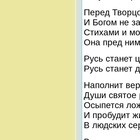
Перед Творц
И Богом не з
Стихами и м
Она пред ни
Русь станет 
Русь станет 
Наполнит вер
Души святое 
Осыпется ло
И пробудит ж
В людских се