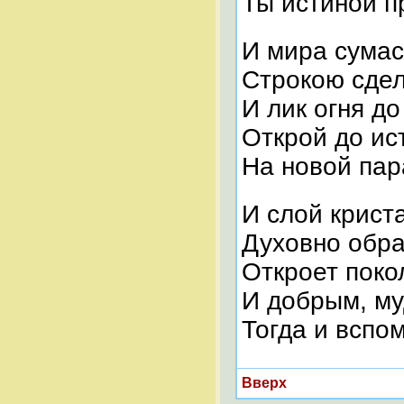
Ты истиной п
И мира сума
Строкою сдел
И лик огня д
Открой до ис
На новой па
И слой крист
Духовно обр
Откроет поко
И добрым, м
Тогда и вспо
Вверх