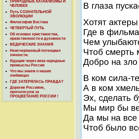
ПРИРОДНЫЕ КАТАКЛИЗМЫ И
В глаза пуск
ЧЕЛОВЕК
Путь СОЗНАТЕЛЬНОЙ
ЭВОЛЮЦИИ
Хотят актеры
Философия Востока
ЧЕТВЕРТЫЙ ПУТЬ
Где в фильм
Об основах христианства,
нравственности и духовности
Чем улыбаютс
ВЕДИЧЕСКИЕ ЗНАНИЯ
Чтоб смерть
Неисчерпаемый потенциал
личности.
Добро на зло
Идущие через века народные
промыслы России
Что мы знаем о наших
любимцах
В ком сила-т
ГДЕ ЗАТЕРЯЛАСЬ ПРАВДА?
А в ком хмел
Дорогие Россияне,
проголосуем за
Эх, сделать 
ПРОЦВЕТАНИЕ РОССИИ !
Мы мир бы ве
Да мы на вс
Чтоб было вс