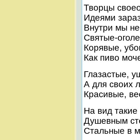
Творцы свое
Идеями зара
Внутри мы н
Святые-огол
Корявые, убо
Как пиво моч
Глазастые, у
А для своих
Красивые, ве
На вид такие
Душевным ст
Стальные в м