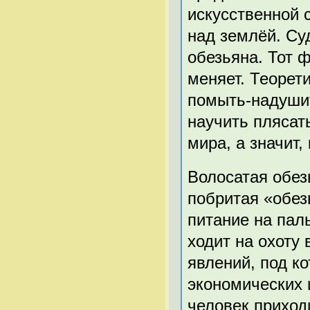
искусственной 
над землёй. Су
обезьяна. Тот ф
меняет. Теорет
помыть-надушит
научить плясат
мира, а значит,
Волосатая обез
побритая «обез
питание на пал
ходит на охоту
явлений, под к
экономических 
человек приход