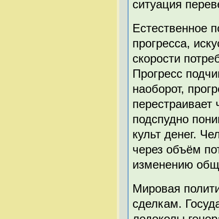
ситуация переве
Естественное п
прогресса, иск
скорости потре
Прогресс подчи
наоборот, прог
перестраивает 
подспудно пони
культ денег. Ч
через объём по
изменению общ
Мировая полити
сделкам. Госуд
ледоколы генер