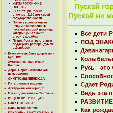
УМОМ РОССИЮ НЕ
Пускай гор
ПОНЯТЬ !
21 сентября Россия
Пускай не м
отмечает 1160 лет своей
государственности
Почему ушел из жизни
нищим и опозоренным
честный русский инженер,
Все дети Р
который учил ткачей
строить корабли
ПОД ЗНАК
Путин: Россия выступит в
поддержку референдумов
в Донбассе
Дэванагар
Если хочешь быть здоровым -
будь им!
Колыбельн
Художественные музеи
России
Русь - это
Дорин Верче - Ангельская
нумерология
Способнос
СИМПТОМЫ ПЕРЕХОДА
Сдает Род
Интегральное видение
Арктурианский Коридор
Ведь эта п
Взаимодействие со Стихиями
ИСЦЕЛЕНИЕ И ЗАЩИТА
РАЗВИТИ
Наше Высшее Я
Наши путешествия
Как рожда
ПРИРОДНЫЕ КАТАКЛИЗМЫ И