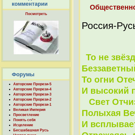
комментарии
Общественно
Посмотреть
Россия-Рус
То не звёзд
Беззаветны
Форумы
То огни Оте
Авторские Прорези-5
И высокий 
Авторские Прорези-4
Авторские Прорези-3
Свет Отчиз
Авторские Прорези-2
Авторские Прорези-1
Великая Империя
Полыхая Ве
Просветление
Понять себя
И всплывает
Исцеление
Бесшабашная Русь