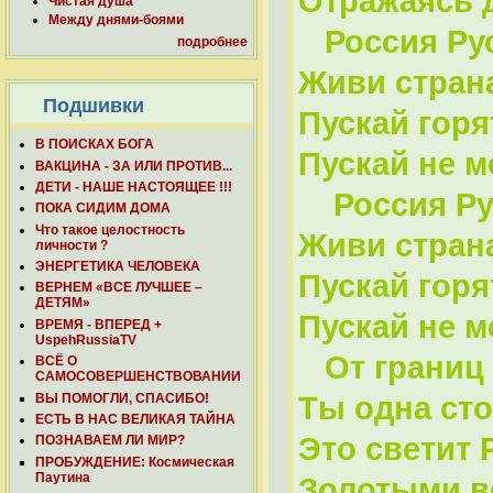
Отражаясь 
Чистая душа
Между днями-боями
Россия Русь
подробнее
Живи стран
Подшивки
Пускай горя
В ПОИСКАХ БОГА
Пускай не м
ВАКЦИНА - ЗА ИЛИ ПРОТИВ...
ДЕТИ - НАШЕ НАСТОЯЩЕЕ !!!
Россия Рус
ПОКА СИДИМ ДОМА
Что такое целостность
Живи стран
личности ?
ЭНЕРГЕТИКА ЧЕЛОВЕКА
Пускай горя
ВЕРНЕМ «ВСЕ ЛУЧШЕЕ –
ДЕТЯМ»
Пускай не м
ВРЕМЯ - ВПЕРЕД +
UspehRussiaTV
От границ 
ВСЁ О
САМОСОВЕРШЕНСТВОВАНИИ
ВЫ ПОМОГЛИ, СПАСИБО!
Ты одна сто
ЕСТЬ В НАС ВЕЛИКАЯ ТАЙНА
Это светит 
ПОЗНАВАЕМ ЛИ МИР?
ПРОБУЖДЕНИЕ: Космическая
Паутина
Золотыми в