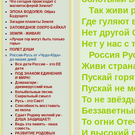
Что сегодня происходит с
магнитосферой Земли?
Так живи р
ЭПОХА ВОДОЛЕЯ: Образ
Будущего
Где гуляют
Загадки планеты Земля
ЗАПОВЕДНОЕ ОЗЕРО БАЙКАЛ
Нет другой 
ЗЕМЛЯ - ЖИВАЯ!
«Лучше гор могут быть только
Нет у нас с
горы»
ПОЛЕТ ДУШИ
Россия Русь
Россия-Русь от «Чудо-Юда»
до наших дней
Живи стран
Все дети России – это ЕЕ
дети
ПОД ЗНАКОМ ЕДИНЕНИЯ
Пускай горя
И МИРА!
Дэванагари -
Пускай не м
древнерусский язык
Колыбельные песни.
Сакральный смысл
То не звёзды
Русь - это Свет!
Способность восставать
Беззаветны
из пепла
Сдает Родину мелкий ум -
То огни Оте
ДУША ЗАЩИЩАЕТ!
Ведь эта память - наша
совесть.
И высокий 
РАЗВИТИЕ РОДОВЫХ