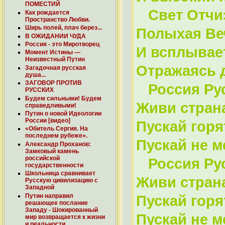
ПОМЕСТИЙ
Свет Отчиз
Как рождается
Пространство Любви.
Ширь полей, плач берез...
Полыхая Ве
В ОЖИДАНИИ ЧУДА
Россия - это Миротворец
И всплывает
Момент Истины —
Неизвестный Путин
Отражаясь 
Загадочная русская
душа...
ЗАГОВОР ПРОТИВ
Россия Русь
РУССКИХ
Будем сильными! Будем
Живи стран
справедливыми!
Путин о новой Идеологии
России [видео]
Пускай горя
«Обитель Сергия. На
последнем рубеже».
Пускай не м
Александр Проханов:
Замковый камень
российской
Россия Русь
государственности
Школьница сравнивает
Живи стран
Русскую цивилизацию с
Западной
Путин направил
Пускай горя
решающее послание
Западу - Шокированный
Пускай не м
мир возвращается к жизни
и реальности