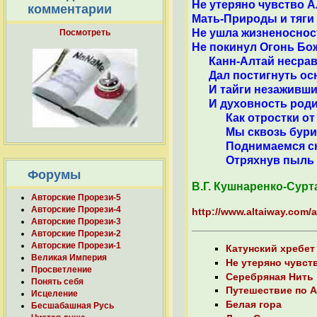
Не утеряно чувство А
комментарии
Мать-Природы и тяги 
Не ушла жизненосност
Посмотреть
Не покинул Огонь Бо
Канн-Алтай несрав
Дал постигнуть осн
И тайги незаживши
И духовность роди
Как отростки от к
Мы сквозь бури, 
Поднимаемся снов
Отряхнув пыль ист
Форумы
В.Г. Кушнаренко-Сурт
Авторские Прорези-5
Авторские Прорези-4
http://www.altaiway.com/a
Авторские Прорези-3
Авторские Прорези-2
Авторские Прорези-1
Катунский хребет
Великая Империя
Не утеряно чувст
Просветление
Серебряная Нить
Понять себя
Путешествие по 
Исцеление
Белая гора
Бесшабашная Русь