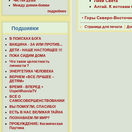
Чистая душа
Лики Света
Между днями-боями
Алтай. К истокам
подробнее
‹ Горы Северо-Восточ
»
Страница для печати
До
Подшивки
В ПОИСКАХ БОГА
ВАКЦИНА - ЗА ИЛИ ПРОТИВ...
ДЕТИ - НАШЕ НАСТОЯЩЕЕ !!!
ПОКА СИДИМ ДОМА
Что такое целостность
личности ?
ЭНЕРГЕТИКА ЧЕЛОВЕКА
ВЕРНЕМ «ВСЕ ЛУЧШЕЕ –
ДЕТЯМ»
ВРЕМЯ - ВПЕРЕД +
UspehRussiaTV
ВСЁ О
САМОСОВЕРШЕНСТВОВАНИИ
ВЫ ПОМОГЛИ, СПАСИБО!
ЕСТЬ В НАС ВЕЛИКАЯ ТАЙНА
ПОЗНАВАЕМ ЛИ МИР?
ПРОБУЖДЕНИЕ: Космическая
Паутина