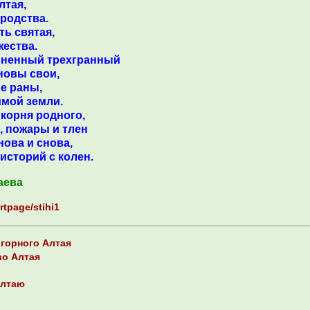
лтая,
родства.
ь святая,
жества.
ненный трехгранный
овы свои,
е раны,
мой земли.
орня родного,
пожары и тлен
а и снова,
орий с колен.
аева
rtpage/stihi1
 горного Алтая
во Алтая
Алтаю