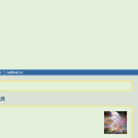
о
radikal.ru
ая