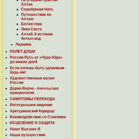
Не утеряно чувство
Алтая
Серебряная Нить
Путешествие по
Алтаю
Белая гора
Лики Света
Алтай. К истокам
белых вод
Ледники
ПОЛЕТ ДУШИ
Россия-Русь от «Чудо-Юда»
до наших дней
Если хочешь быть здоровым -
будь им!
Художественные музеи
России
Дорин Верче - Ангельская
нумерология
СИМПТОМЫ ПЕРЕХОДА
Интегральное видение
Арктурианский Коридор
Взаимодействие со Стихиями
ИСЦЕЛЕНИЕ И ЗАЩИТА
Наше Высшее Я
Наши путешествия