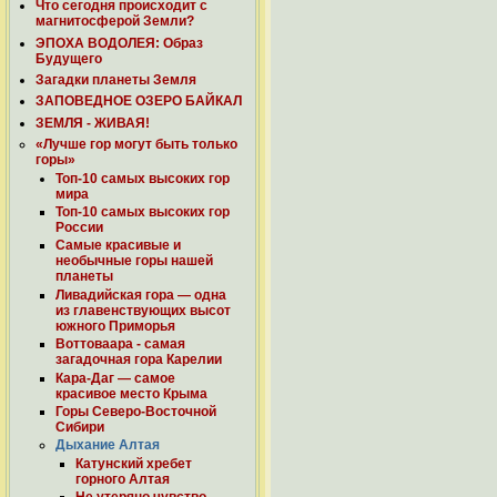
Что сегодня происходит с
магнитосферой Земли?
ЭПОХА ВОДОЛЕЯ: Образ
Будущего
Загадки планеты Земля
ЗАПОВЕДНОЕ ОЗЕРО БАЙКАЛ
ЗЕМЛЯ - ЖИВАЯ!
«Лучше гор могут быть только
горы»
Топ-10 самых высоких гор
мира
Топ-10 самых высоких гор
России
Самые красивые и
необычные горы нашей
планеты
Ливадийская гора — одна
из главенствующих высот
южного Приморья
Воттоваара - самая
загадочная гора Карелии
Кара-Даг — самое
красивое место Крыма
Горы Северо-Восточной
Сибири
Дыхание Алтая
Катунский хребет
горного Алтая