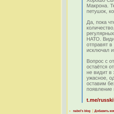
Макрона. Т
петушок, к
Да, пока ч
количество,
регулярных
НАТО. Вид
отправят в 
исключал и
Вопрос с о
остаётся о
не видит в 
ужасное, о
оставим бе
появление 
t.me/russk
»
nabel's blog
Добавить ко