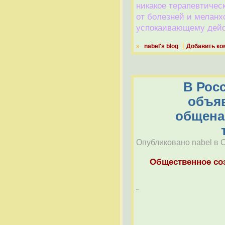
никакое терапевтичес
от болезней и меланх
успокаивающему дей
»
nabel's blog
Добавить ко
В Рос
объя
общена
Опубликовано nabel в Сб
Общественное со