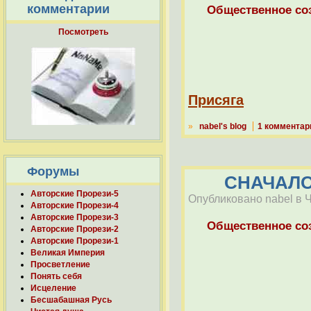
комментарии
Общественное со
Посмотреть
Присяга
»
nabel's blog
1 комментар
Форумы
СНАЧАЛО
Авторские Прорези-5
Опубликовано nabel в Чт
Авторские Прорези-4
Авторские Прорези-3
Общественное со
Авторские Прорези-2
Авторские Прорези-1
Великая Империя
Просветление
Понять себя
Исцеление
Бесшабашная Русь