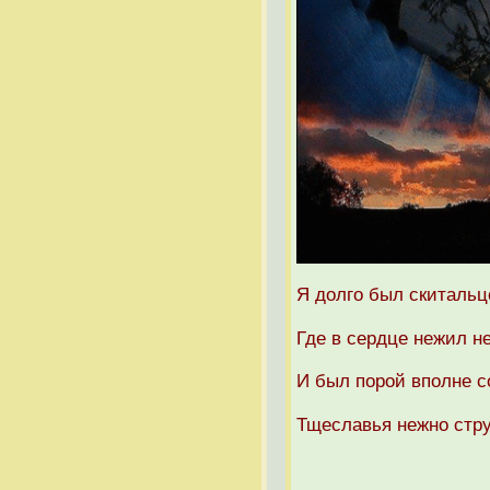
Я долго был скитальц
Где в сердце нежил н
И был порой вполне с
Тщеславья нежно стру