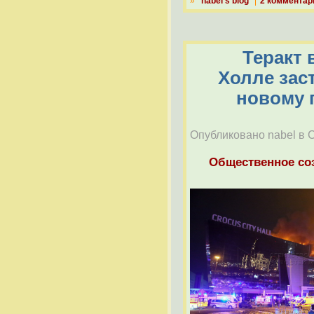
»
nabel's blog
2 комментар
Теракт 
Холле зас
новому 
Опубликовано nabel в Сб
Общественное со