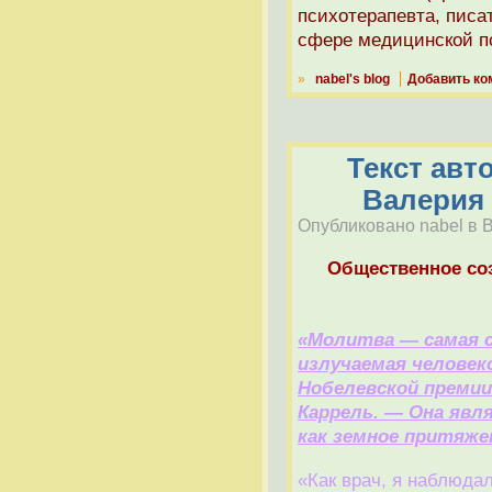
психотерапевта, писат
сфере медицинской п
»
nabel's blog
Добавить ко
Текст авт
Валерия
Опубликовано nabel в Вс
Общественное со
«Молитва — самая с
излучаемая человек
Нобелевской премии
Каррель. — Она явл
как земное притяже
«Как врач, я наблюда