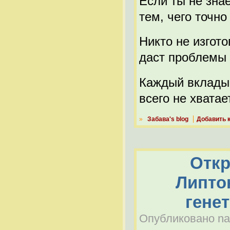
Если ты не знае
тем, чего точно
Никто не изгото
даст проблемы 
Каждый вкладыв
всего не хватает
»
Забава's blog
Добавить 
Откр
Липто
гене
Опубликовано nabe