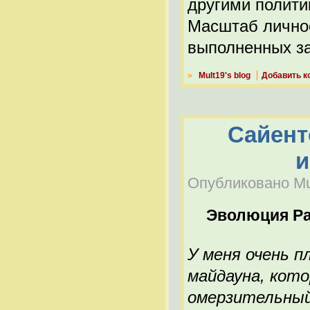
другими полити
Масштаб лично
выполненных за
»
Mult19's blog
Добавить к
Сайент
и
Опубликовано Mul
Эволюция Р
У меня очень п
майдауна, кот
омерзительный