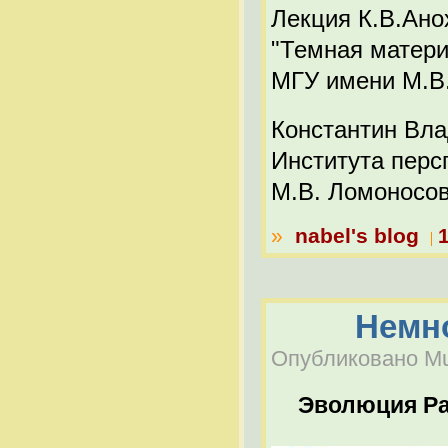
Лекция К.В.Ано
"Темная материя
МГУ имени М.В
Константин Вла
Института перс
М.В. Ломоносов
»
nabel's blog
Немно
Опубликовано Mul
Эволюция Р