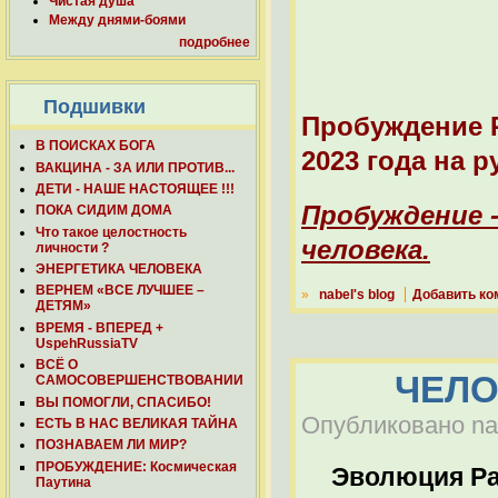
Чистая душа
Между днями-боями
подробнее
Подшивки
Пробуждение Р
В ПОИСКАХ БОГА
2023 года на р
ВАКЦИНА - ЗА ИЛИ ПРОТИВ...
ДЕТИ - НАШЕ НАСТОЯЩЕЕ !!!
Пробуждение 
ПОКА СИДИМ ДОМА
Что такое целостность
человека.
личности ?
ЭНЕРГЕТИКА ЧЕЛОВЕКА
ВЕРНЕМ «ВСЕ ЛУЧШЕЕ –
»
nabel's blog
Добавить ко
ДЕТЯМ»
ВРЕМЯ - ВПЕРЕД +
UspehRussiaTV
ВСЁ О
ЧЕЛО
САМОСОВЕРШЕНСТВОВАНИИ
ВЫ ПОМОГЛИ, СПАСИБО!
Опубликовано nab
ЕСТЬ В НАС ВЕЛИКАЯ ТАЙНА
ПОЗНАВАЕМ ЛИ МИР?
ПРОБУЖДЕНИЕ: Космическая
Эволюция Р
Паутина