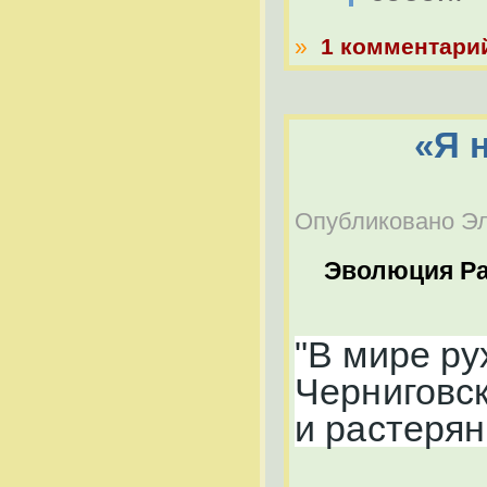
»
1 комментари
«Я 
Опубликовано Эль
Эволюция Р
"В мире ру
Черниговс
и растеря