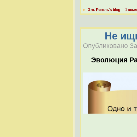
»
Эль Ригель's blog
1 ком
Не ищи
Опубликовано Заб
Эволюция Р