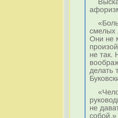
Высказ
афориз
«Больш
смелых
Они не 
произой
не так.
воображ
делать 
Буковск
«Челов
руковод
не дава
собой.»