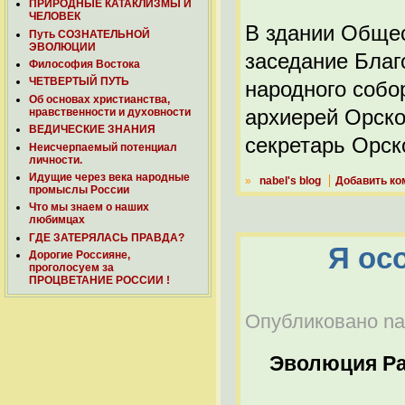
ПРИРОДНЫЕ КАТАКЛИЗМЫ И
ЧЕЛОВЕК
В здании Общес
Путь СОЗНАТЕЛЬНОЙ
ЭВОЛЮЦИИ
заседание Благ
Философия Востока
ЧЕТВЕРТЫЙ ПУТЬ
народного собо
Об основах христианства,
архиерей Орск
нравственности и духовности
ВЕДИЧЕСКИЕ ЗНАНИЯ
секретарь Орск
Неисчерпаемый потенциал
личности.
Идущие через века народные
»
nabel's blog
Добавить ко
промыслы России
Что мы знаем о наших
любимцах
ГДЕ ЗАТЕРЯЛАСЬ ПРАВДА?
Я ос
Дорогие Россияне,
проголосуем за
ПРОЦВЕТАНИЕ РОССИИ !
Опубликовано nab
Эволюция Р