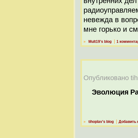
внутренних дел
радиоуправляем
невежда в вопр
мне горько и с
»
Mult19's blog
1 коммента
Опубликовано tiho
Эволюция Р
»
tihoplav's blog
Добавить 