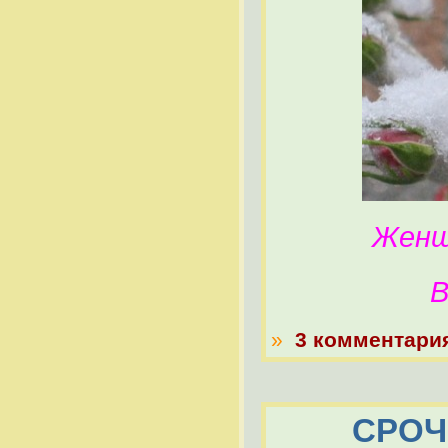
Женщи
В
»
3 комментари
СРОЧН