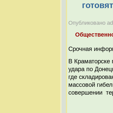
готовят
Опубликовано adm
Общественно
Срочная инфор
В Краматорске г
удара по Донец
где складирова
массовой гибел
совершении тер