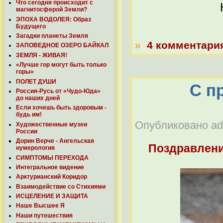
Что сегодня происходит с
магнитосферой Земли?
ЭПОХА ВОДОЛЕЯ: Образ
Будущего
Загадки планеты Земля
»
4 комментари
ЗАПОВЕДНОЕ ОЗЕРО БАЙКАЛ
ЗЕМЛЯ - ЖИВАЯ!
«Лучше гор могут быть только
горы»
ПОЛЕТ ДУШИ
С п
Россия-Русь от «Чудо-Юда»
до наших дней
Если хочешь быть здоровым -
будь им!
Опубликовано adm
Художественные музеи
России
Дорин Верче - Ангельская
Поздравлен
нумерология
СИМПТОМЫ ПЕРЕХОДА
Интегральное видение
Арктурианский Коридор
Взаимодействие со Стихиями
ИСЦЕЛЕНИЕ И ЗАЩИТА
Наше Высшее Я
Наши путешествия