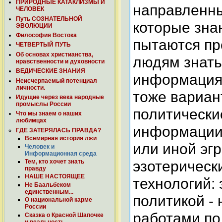
ПРИРОДНЫЕ КАТАКЛИЗМЫ И
направленных
ЧЕЛОВЕК
Путь СОЗНАТЕЛЬНОЙ
которые зна
ЭВОЛЮЦИИ
Философия Востока
пытаются пр
ЧЕТВЕРТЫЙ ПУТЬ
Об основах христианства,
людям знать
нравственности и духовности
ВЕДИЧЕСКИЕ ЗНАНИЯ
информация -
Неисчерпаемый потенциал
личности.
тоже вариант
Идущие через века народные
промыслы России
политически
Что мы знаем о наших
любимцах
информации 
ГДЕ ЗАТЕРЯЛАСЬ ПРАВДА?
Всемирная история лжи
или иной эг
Человек и
Информационная среда
эзотерически
Тем, кто хочет знать
правду
НАШЕ НАСТОЯЩЕЕ
технологий: 
Не Баальбеком
единственным...
политикой -
О национальной карме
России
работами по
Сказка о Красной Шапочке
и реальность