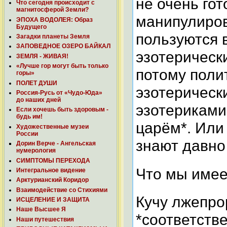
не очень го
Что сегодня происходит с
магнитосферой Земли?
манипулирова
ЭПОХА ВОДОЛЕЯ: Образ
Будущего
пользуются 
Загадки планеты Земля
ЗАПОВЕДНОЕ ОЗЕРО БАЙКАЛ
эзотерическ
ЗЕМЛЯ - ЖИВАЯ!
«Лучше гор могут быть только
потому поли
горы»
ПОЛЕТ ДУШИ
эзотерическ
Россия-Русь от «Чудо-Юда»
до наших дней
эзотериками
Если хочешь быть здоровым -
будь им!
царём*. Или 
Художественные музеи
России
знают давно
Дорин Верче - Ангельская
нумерология
СИМПТОМЫ ПЕРЕХОДА
Что мы имее
Интегральное видение
Арктурианский Коридор
Взаимодействие со Стихиями
Кучу лжепро
ИСЦЕЛЕНИЕ И ЗАЩИТА
Наше Высшее Я
*cоответств
Наши путешествия