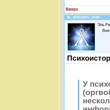
Вверх
Вс, 05/01/2014 - 10:06
Эль Ри
Вне
Психоистор
У пси
(оргво
нескол
инфор