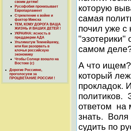
своим детям!
которую выва
Русофобия пронизывает
Европарламент
самая полити
Стремление к войне и
фактор Минска
ТЕМ, КОМУ ДОРОГА ВАША
почил уже с
ЖИЗНЬ И ВАШИХ ДЕТЕЙ !
УКРАИНА: ясность в
"эзотерики" 
преддверии АДА
Ультиматум Темнейшему,
самом деле?
или Как разорвать в
клочья российскую
экономику
Чтобы Солнце взошло на
А что ищем?
Востоке (с)
Дорогие Россияне,
который леж
проголосуем за
ПРОЦВЕТАНИЕ РОССИИ !
прокладок. 
политиков. 
ответом на 
знать. Воля 
судить по р