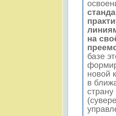
освое
станда
практи
линия
на сво
преемс
базе э
формир
новой 
в ближ
страну
(сувер
управл