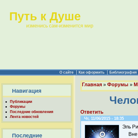
Путь к Душе
изменись сам-изменится мир
О сайте
Как оформить
Библиография
Главная
»
Форумы
»
М
Навигация
Чело
Публикации
Форумы
Ответить
Последние обновления
Лента новостей
Чт, 11/06/2015 - 18:35
Эль Ри
Вне
Последние