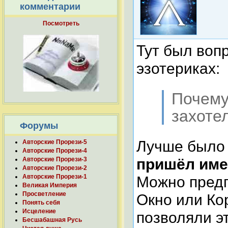
комментарии
Посмотреть
Тут был вопр
эзотериках:
Почему
захот
Форумы
Лучше было 
Авторские Прорези-5
Авторские Прорези-4
пришёл имен
Авторские Прорези-3
Авторские Прорези-2
Можно предп
Авторские Прорези-1
Великая Империя
Просветление
Окно или Ко
Понять себя
Исцеление
позволяли эт
Бесшабашная Русь