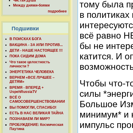
Чистая душа
тому была п
Между днями-боями
подробнее
в политиках 
интересуются
Подшивки
всё равно Н
В ПОИСКАХ БОГА
бы не интере
ВАКЦИНА - ЗА ИЛИ ПРОТИВ...
ДЕТИ - НАШЕ НАСТОЯЩЕЕ !!!
катится. И о
ПОКА СИДИМ ДОМА
Что такое целостность
возможность
личности ?
ЭНЕРГЕТИКА ЧЕЛОВЕКА
ВЕРНЕМ «ВСЕ ЛУЧШЕЕ –
Чтобы что-т
ДЕТЯМ»
ВРЕМЯ - ВПЕРЕД +
силы *энерг
UspehRussiaTV
ВСЁ О
Большое Изм
САМОСОВЕРШЕНСТВОВАНИИ
ВЫ ПОМОГЛИ, СПАСИБО!
минимум* и 
ЕСТЬ В НАС ВЕЛИКАЯ ТАЙНА
ПОЗНАВАЕМ ЛИ МИР?
импульс пров
ПРОБУЖДЕНИЕ: Космическая
Паутина