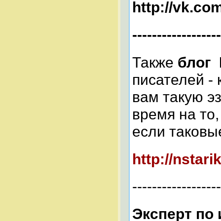
http://vk.co
------------------
Также
блог 
писателей -
вам такую эз
время на то,
если таковые
http://nstari
------------------
Эксперт по