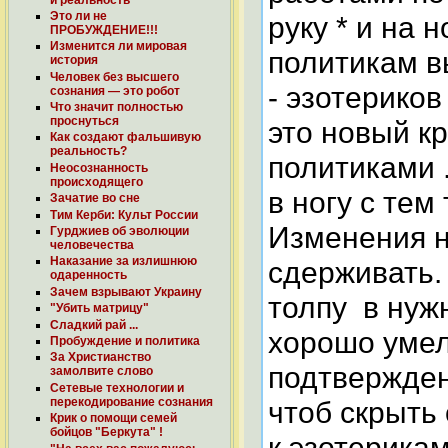
Это ли не
руку * и на н
ПРОБУЖДЕНИЕ!!!
Изменится ли мировая
политикам в
история
Человек без высшего
- эзотерико
сознания — это робот
Что значит полностью
проснуться
это новый к
Как создают фальшивую
реальность?
политиками 
Неосознанность
происходящего
в ногу с тем
Зачатие во сне
Тим Керби: Культ России
Изменения на
Гурджиев об эволюции
человечества
Наказание за излишнюю
сдерживать.
одаренность
Зачем взрывают Украину
толпу в нуж
"Убить матрицу"
Сладкий рай ...
хорошо умел
Пробуждение и политика
За Христианство
подтвержден
замолвите слово
Сетевые технологии и
перекодирование cознания
чтоб скрыть
Крик о помощи семей
бойцов "Беркута" !
к эзотерикам