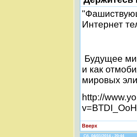
"Фашиствующ
Интернет те
Будущее мир
и как отмоб
мировых элит
http://www.y
v=BTDI_OoH
Вверх
Сб, 04/01/2014 - 20:44