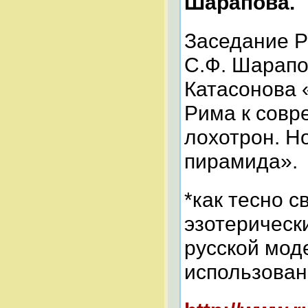
Шарапова.
Заседание Р
С.Ф. Шарапо
Катасонова «
Рима к совр
лохотрон. Н
пирамида».
*как тесно 
эзотерическ
русской мод
использован