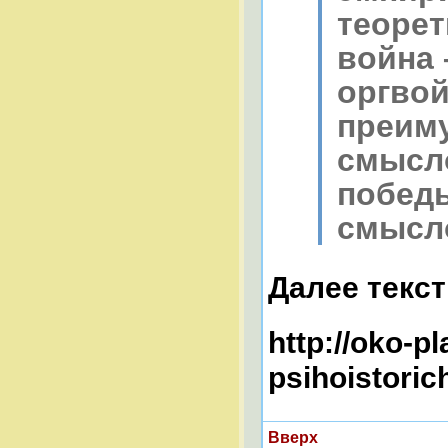
теорет
война
оргвой
преим
смысло
победы
смысл
Далее текс
http://oko-pl
psihoistoric
Вверх