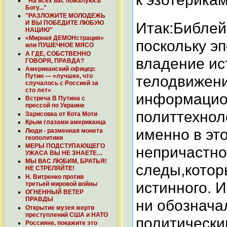
"На всех вас пожалуюсь
Богу..."
"РАЗЛОЖИТЕ МОЛОДЕЖЬ
И ВЫ ПОБЕДИТЕ ЛЮБУЮ
Итак:Библей
НАЦИЮ"
«Мирная ДЕМОНстрация»
поскольку э
или ПУШЕЧНОЕ МЯСО
А ГДЕ, СОБСТВЕННО
владение ис
ГОВОРЯ, ПРАВДА?
Американский офицер:
Путин — «лучшее, что
телодвижени
случалось с Россией за
сто лет»
информацион
Встреча В Путина с
прессой по Украине
политтехнол
Зарисовка от Кота Моти
Крым глазами американца
именно в это
Люди - разменная монета
геополитики
МЕРЫ ПОДСТУПАЮЩЕГО
непричастнос
УЖАСА ВЫ НЕ ЗНАЕТЕ…
МЫ ВАС ЛЮБИМ, БРАТЬЯ!
следы,котор
НЕ СТРЕЛЯЙТЕ!
Н. Витренко против
истинного. И
третьей мировой войны
ОГНЕННЫЙ ВЕТЕР
ПРАВДЫ
ни обознача
Открытие музея жертв
преступлений США и НАТО
политическим
Россияне, покажите это