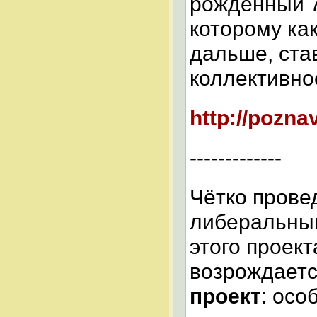
рождённый 7
которому ка
дальше, ста
коллективно
http://poznav
-------------
Чётко прове
либеральным
этого проект
возрождаетс
проект
: осо