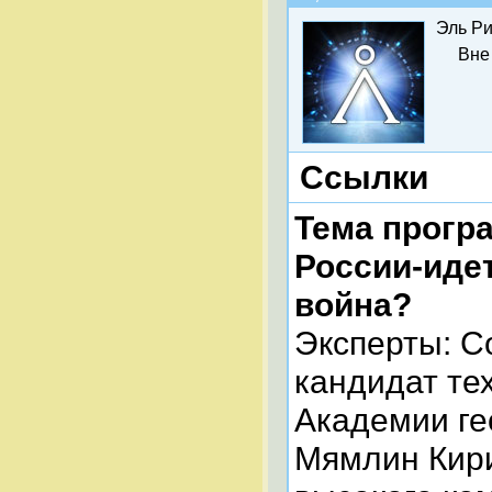
Эль Ри
Вне
Ссылки
Тема прогр
России-идет
война?
Эксперты: С
кандидат те
Академии ге
Мямлин Кири