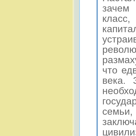
зачем
класс
капит
устра
револю
размах
что ед
века. 
необхо
госуда
семьи
заключ
цивили