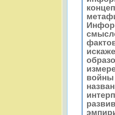
конце
метафи
Инфор
смысле
фактов
искаж
образо
измер
войны 
назван
интерп
развив
эмпир