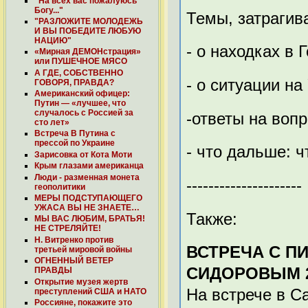
"На всех вас пожалуюсь
Богу..."
Темы, затрагив
"РАЗЛОЖИТЕ МОЛОДЕЖЬ
И ВЫ ПОБЕДИТЕ ЛЮБУЮ
НАЦИЮ"
- о находках в
«Мирная ДЕМОНстрация»
или ПУШЕЧНОЕ МЯСО
А ГДЕ, СОБСТВЕННО
- о ситуации на
ГОВОРЯ, ПРАВДА?
Американский офицер:
Путин — «лучшее, что
случалось с Россией за
-ответы на воп
сто лет»
Встреча В Путина с
прессой по Украине
- что дальше: 
Зарисовка от Кота Моти
Крым глазами американца
Люди - разменная монета
---------------------
геополитики
МЕРЫ ПОДСТУПАЮЩЕГО
УЖАСА ВЫ НЕ ЗНАЕТЕ…
Также:
МЫ ВАС ЛЮБИМ, БРАТЬЯ!
НЕ СТРЕЛЯЙТЕ!
Н. Витренко против
ВСТРЕЧА С П
третьей мировой войны
ОГНЕННЫЙ ВЕТЕР
СИДОРОВЫМ 25
ПРАВДЫ
Открытие музея жертв
На встрече в С
преступлений США и НАТО
Россияне, покажите это