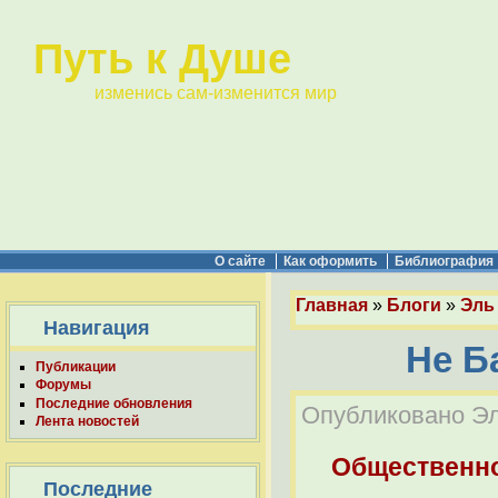
Путь к Душе
изменись сам-изменится мир
О сайте
Как оформить
Библиография
Главная
»
Блоги
»
Эль 
Навигация
Не Б
Публикации
Форумы
Последние обновления
Опубликовано Эль
Лента новостей
Общественно
Последние