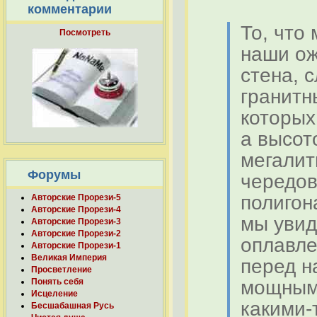
комментарии
То, что
Посмотреть
наши ож
стена, 
гранитн
которых
а высот
мегалит
Форумы
чередов
полигон
Авторские Прорези-5
Авторские Прорези-4
мы увид
Авторские Прорези-3
Авторские Прорези-2
оплавле
Авторские Прорези-1
Великая Империя
перед н
Просветление
мощным
Понять себя
Исцеление
какими-
Бесшабашная Русь