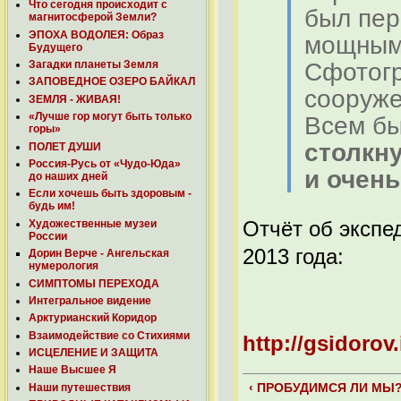
Что сегодня происходит с
был пер
магнитосферой Земли?
ЭПОХА ВОДОЛЕЯ: Образ
мощным
Будущего
Сфотог
Загадки планеты Земля
ЗАПОВЕДНОЕ ОЗЕРО БАЙКАЛ
сооруже
ЗЕМЛЯ - ЖИВАЯ!
«Лучше гор могут быть только
Всем бы
горы»
столкн
ПОЛЕТ ДУШИ
Россия-Русь от «Чудо-Юда»
и очень
до наших дней
Если хочешь быть здоровым -
будь им!
Отчёт об экспе
Художественные музеи
России
2013 года:
Дорин Верче - Ангельская
нумерология
СИМПТОМЫ ПЕРЕХОДА
Интегральное видение
Арктурианский Коридор
Взаимодействие со Стихиями
http://gsidorov.
ИСЦЕЛЕНИЕ И ЗАЩИТА
Наше Высшее Я
‹ ПРОБУДИМСЯ ЛИ МЫ
Наши путешествия