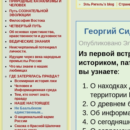
ПРИРОДНЫЕ КАТАКЛИЗМЫ И
»
Эль Ригель's blog
Стран
ЧЕЛОВЕК
Путь СОЗНАТЕЛЬНОЙ
ЭВОЛЮЦИИ
Философия Востока
ЧЕТВЕРТЫЙ ПУТЬ
Георгий Си
Об основах христианства,
нравственности и духовности
ВЕДИЧЕСКИЕ ЗНАНИЯ
Опубликовано Эль
Неисчерпаемый потенциал
личности.
Из первой вст
Идущие через века народные
историком, п
промыслы России
Что мы знаем о наших
вы узнаете
:
любимцах
ГДЕ ЗАТЕРЯЛАСЬ ПРАВДА?
Всемирная история лжи
О находках
Человек и
Информационная среда
территории 
Тем, кто хочет знать
правду
О древнем б
НАШЕ НАСТОЯЩЕЕ
Не Баальбеком
Об информа
единственным...
О национальной карме
О сегодняшн
России
Сказка о Красной Шапочке
и реальность