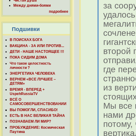
Чистая душа
за соор
Между днями-боями
подробнее
удалось
мегалит
Подшивки
сочлене
гигантс
В ПОИСКАХ БОГА
ВАКЦИНА - ЗА ИЛИ ПРОТИВ...
второй 
ДЕТИ - НАШЕ НАСТОЯЩЕЕ !!!
отправи
ПОКА СИДИМ ДОМА
Что такое целостность
где пер
личности ?
ЭНЕРГЕТИКА ЧЕЛОВЕКА
странно
ВЕРНЕМ «ВСЕ ЛУЧШЕЕ –
ДЕТЯМ»
из верт
ВРЕМЯ - ВПЕРЕД +
стоящих
UspehRussiaTV
ВСЁ О
Мы все 
САМОСОВЕРШЕНСТВОВАНИИ
ВЫ ПОМОГЛИ, СПАСИБО!
нами др
ЕСТЬ В НАС ВЕЛИКАЯ ТАЙНА
потому,
ПОЗНАВАЕМ ЛИ МИР?
ПРОБУЖДЕНИЕ: Космическая
вертика
Паутина