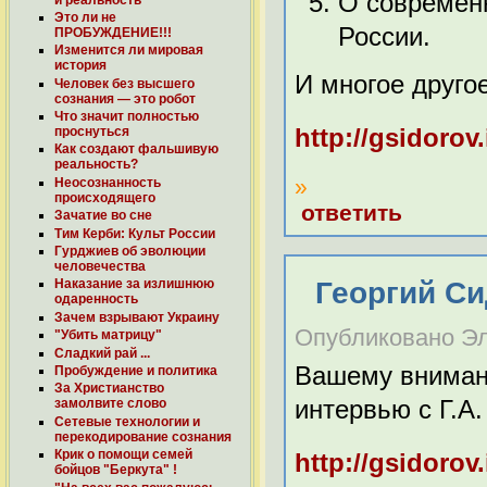
О современ
Это ли не
России.
ПРОБУЖДЕНИЕ!!!
Изменится ли мировая
история
И многое другое
Человек без высшего
сознания — это робот
Что значит полностью
http://gsidorov.
проснуться
Как создают фальшивую
реальность?
»
Неосознанность
происходящего
ответить
Зачатие во сне
Тим Керби: Культ России
Гурджиев об эволюции
человечества
Георгий Си
Наказание за излишнюю
одаренность
Зачем взрывают Украину
Опубликовано Эль
"Убить матрицу"
Сладкий рай ...
Вашему вниман
Пробуждение и политика
За Христианство
интервью с Г.А.
замолвите слово
Сетевые технологии и
перекодирование cознания
Крик о помощи семей
http://gsidorov.
бойцов "Беркута" !