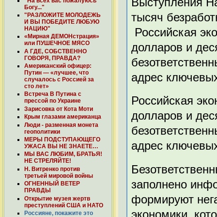
Выступления На
"На всех вас пожалуюсь
Богу..."
тысяч безработ
"РАЗЛОЖИТЕ МОЛОДЕЖЬ
И ВЫ ПОБЕДИТЕ ЛЮБУЮ
НАЦИЮ"
Российская эк
«Мирная ДЕМОНстрация»
или ПУШЕЧНОЕ МЯСО
долларов и дес
А ГДЕ, СОБСТВЕННО
ГОВОРЯ, ПРАВДА?
безответственн
Американский офицер:
Путин — «лучшее, что
адрес ключевых
случалось с Россией за
сто лет»
Встреча В Путина с
Российская эко
прессой по Украине
Зарисовка от Кота Моти
долларов и дес
Крым глазами американца
Люди - разменная монета
безответственн
геополитики
МЕРЫ ПОДСТУПАЮЩЕГО
адрес ключевых
УЖАСА ВЫ НЕ ЗНАЕТЕ…
МЫ ВАС ЛЮБИМ, БРАТЬЯ!
НЕ СТРЕЛЯЙТЕ!
Безответственн
Н. Витренко против
третьей мировой войны
заполнено инфо
ОГНЕННЫЙ ВЕТЕР
ПРАВДЫ
формируют нега
Открытие музея жертв
преступлений США и НАТО
экономики, кот
Россияне, покажите это