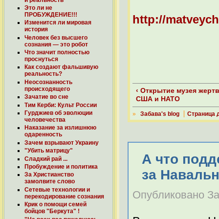
Это ли не
ПРОБУЖДЕНИЕ!!!
http://matveych
Изменится ли мировая
история
Человек без высшего
сознания — это робот
Что значит полностью
проснуться
Как создают фальшивую
реальность?
Неосознанность
происходящего
‹ Открытие музея жерт
Зачатие во сне
США и НАТО
Тим Керби: Культ России
Гурджиев об эволюции
»
Забава's blog
Страница 
человечества
Наказание за излишнюю
одаренность
Зачем взрывают Украину
"Убить матрицу"
А что подд
Сладкий рай ...
Пробуждение и политика
за Наваль
За Христианство
замолвите слово
Сетевые технологии и
Опубликовано Заб
перекодирование cознания
Крик о помощи семей
бойцов "Беркута" !