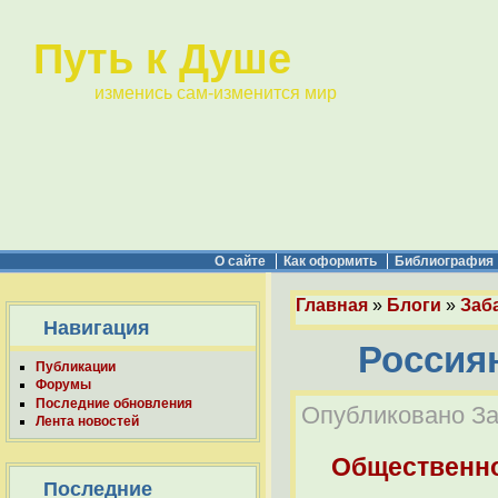
Путь к Душе
изменись сам-изменится мир
О сайте
Как оформить
Библиография
Главная
»
Блоги
»
Заба
Навигация
Россиян
Публикации
Форумы
Последние обновления
Опубликовано Заб
Лента новостей
Общественно
Последние