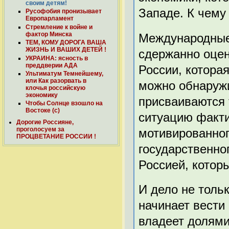
своим детям!
Западе. К чему 
Русофобия пронизывает
Европарламент
Стремление к войне и
фактор Минска
Международные 
ТЕМ, КОМУ ДОРОГА ВАША
ЖИЗНЬ И ВАШИХ ДЕТЕЙ !
сдержанно оце
УКРАИНА: ясность в
преддверии АДА
России, которая
Ультиматум Темнейшему,
или Как разорвать в
можно обнаружи
клочья российскую
экономику
присваиваются 
Чтобы Солнце взошло на
Востоке (с)
ситуацию факти
Дорогие Россияне,
проголосуем за
мотивированног
ПРОЦВЕТАНИЕ РОССИИ !
государственно
Россией, котор
И дело не тольк
начинает вести 
владеет долями