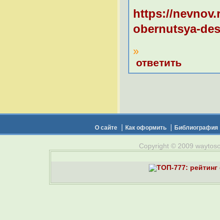
https://nevnov
obernutsya-des
»
ответить
О сайте
Как оформить
Библиография
Copyright © 2009 waytosou