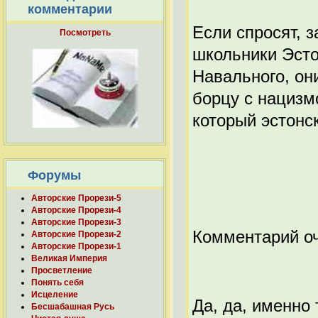
комментарии
Если спросят, з
Посмотреть
школьники Эсто
Навального, он
борцу с нацизм
который эстонск
Форумы
Авторские Прорези-5
Авторские Прорези-4
Авторские Прорези-3
Комментарий о
Авторские Прорези-2
Авторские Прорези-1
Великая Империя
Просветление
Понять себя
Исцеление
Да, да, именно
Бесшабашная Русь