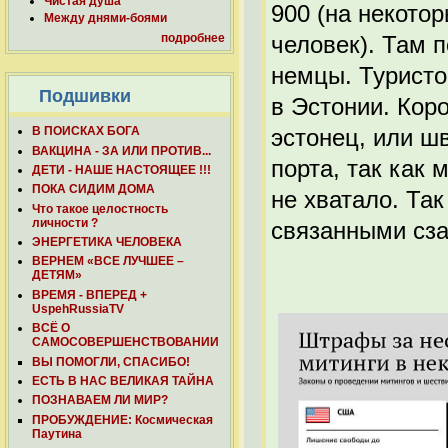
Чистая душа
900 (на некото
Между днями-боями
подробнее
человек). Там 
немцы. Туристо
Подшивки
в Эстонии. Коро
В ПОИСКАХ БОГА
эстонец, или шв
ВАКЦИНА - ЗА ИЛИ ПРОТИВ...
порта, так как 
ДЕТИ - НАШЕ НАСТОЯЩЕЕ !!!
ПОКА СИДИМ ДОМА
не хватало. Так
Что такое целостность
личности ?
связанными сза
ЭНЕРГЕТИКА ЧЕЛОВЕКА
ВЕРНЕМ «ВСЕ ЛУЧШЕЕ –
ДЕТЯМ»
ВРЕМЯ - ВПЕРЕД +
UspehRussiaTV
ВСЁ О
САМОСОВЕРШЕНСТВОВАНИИ
ВЫ ПОМОГЛИ, СПАСИБО!
ЕСТЬ В НАС ВЕЛИКАЯ ТАЙНА
ПОЗНАВАЕМ ЛИ МИР?
ПРОБУЖДЕНИЕ: Космическая
Паутина