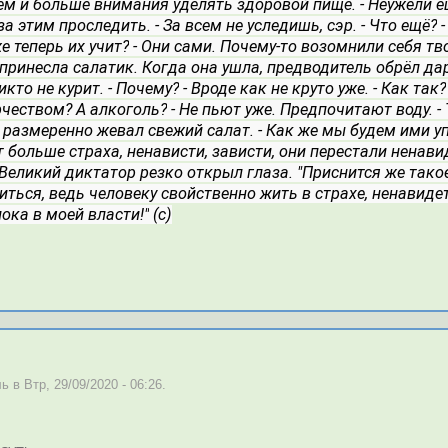
ем и больше внимания уделять здоровой пище.
- Неужели е
за этим проследить.
- За всем не уследишь, сэр.
- Что ещё?
же теперь их учит?
- Они сами. Почему-то возомнили себя тв
принесла салатик. Когда она ушла, предводитель обрёл дар
никто не курит.
- Почему?
- Вроде как не круто уже.
- Как так?
рчеством? А алкоголь?
- Не пьют уже. Предпочитают воду.
-
 размеренно жевал свежий салат.
- Как же мы будем ими у
ет больше страха, ненависти, зависти, они перестали ненави
Великий диктатор резко открыл глаза. "Приснится же такое!"
иться, ведь человеку свойственно жить в страхе, ненавидет
ока в моей власти!"
 (с)
 в Втр, 29/09/2020 - 06:26.