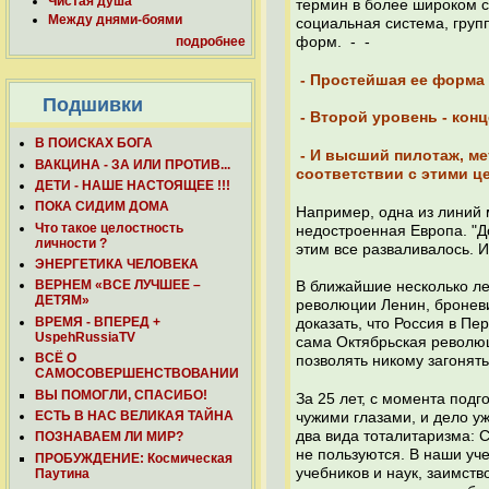
Чистая душа
термин в более широком с
Между днями-боями
социальная система, груп
форм. - -
подробнее
- Простейшая ее форма 
Подшивки
- Второй уровень - кон
В ПОИСКАХ БОГА
- И высший пилотаж, ме
ВАКЦИНА - ЗА ИЛИ ПРОТИВ...
соответствии с этими ц
ДЕТИ - НАШЕ НАСТОЯЩЕЕ !!!
ПОКА СИДИМ ДОМА
Например, одна из линий 
Что такое целостность
недостроенная Европа. "До
личности ?
этим все разваливалось. И
ЭНЕРГЕТИКА ЧЕЛОВЕКА
ВЕРНЕМ «ВСЕ ЛУЧШЕЕ –
В ближайшие несколько ле
ДЕТЯМ»
революции Ленин, броневи
ВРЕМЯ - ВПЕРЕД +
доказать, что Россия в Пе
UspehRussiaTV
сама Октябрьская революц
ВСЁ О
позволять никому загонять
САМОСОВЕРШЕНСТВОВАНИИ
ВЫ ПОМОГЛИ, СПАСИБО!
За 25 лет, с момента под
ЕСТЬ В НАС ВЕЛИКАЯ ТАЙНА
чужими глазами, и дело уж
два вида тоталитаризма: 
ПОЗНАВАЕМ ЛИ МИР?
не пользуются. В наши уче
ПРОБУЖДЕНИЕ: Космическая
учебников и наук, заимств
Паутина