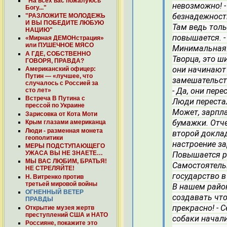
"На всех вас пожалуюсь
невозможно!
Богу..."
безнадежност
"РАЗЛОЖИТЕ МОЛОДЕЖЬ
И ВЫ ПОБЕДИТЕ ЛЮБУЮ
Там ведь толь
НАЦИЮ"
повышается.
«Мирная ДЕМОНстрация»
или ПУШЕЧНОЕ МЯСО
Минимальная
А ГДЕ, СОБСТВЕННО
Творца, это ш
ГОВОРЯ, ПРАВДА?
они начинают 
Американский офицер:
Путин — «лучшее, что
замешательст
случалось с Россией за
- Да, они пере
сто лет»
Встреча В Путина с
Люди переста
прессой по Украине
Может, зарпл
Зарисовка от Кота Моти
бумажки. Отч
Крым глазами американца
Люди - разменная монета
второй докла
геополитики
настроение за
МЕРЫ ПОДСТУПАЮЩЕГО
УЖАСА ВЫ НЕ ЗНАЕТЕ…
Повышается р
МЫ ВАС ЛЮБИМ, БРАТЬЯ!
Самостоятель
НЕ СТРЕЛЯЙТЕ!
государство в
Н. Витренко против
третьей мировой войны
В нашем райо
ОГНЕННЫЙ ВЕТЕР
создавать что
ПРАВДЫ
прекрасно!
- 
Открытие музея жертв
преступлений США и НАТО
собаки начали
Россияне, покажите это