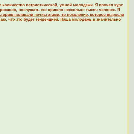
ое количество патриотической, умной молодежи. Я прочел курс
Проханов, послушать его пришло несколько тысяч человек. Я
историю поливали нечистотами, то поколение, которое выросло
умаю, что это будет тенденцией. Наша молодежь в значительно