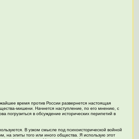
лижайшее время против России развернется настоящая
бщества-мишени. Начнется наступление, по его мнению, с
ова погрузиться в обсуждение исторических перипетий в
пользуются. В узком смысле под психоисторической войной
м, на элиты того или иного общества. Я использую этот