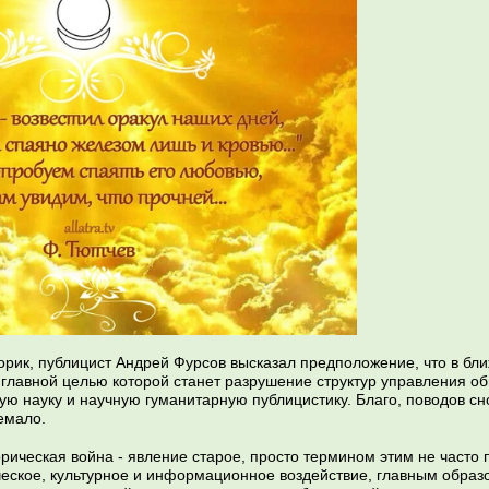
орик, публицист Андрей Фурсов высказал предположение, что в б
 главной целью которой станет разрушение структур управления о
ую науку и научную гуманитарную публицистику. Благо, поводов сн
емало.
рическая война - явление старое, просто термином этим не часто 
ческое, культурное и информационное воздействие, главным образо