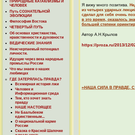
ПРИРОДНЫЕ КАТАКЛИЗМЫ И
Я вижу много позитива.
Не
ЧЕЛОВЕК
из четырех ударных лекци
Путь СОЗНАТЕЛЬНОЙ
сделал для себя очень п
ЭВОЛЮЦИИ
в это время, оказалось зн
Философия Востока
большей степени ориентир
ЧЕТВЕРТЫЙ ПУТЬ
Об основах христианства,
Автор А.Н.Крылов
нравственности и духовности
ВЕДИЧЕСКИЕ ЗНАНИЯ
https://proza.ru/2013/12/0
Неисчерпаемый потенциал
личности.
Идущие через века народные
промыслы России
Что мы знаем о наших
любимцах
ГДЕ ЗАТЕРЯЛАСЬ ПРАВДА?
Всемирная история лжи
=НАША СИЛА В ПРАВДЕ, С 
Человек и
Информационная среда
Тем, кто хочет знать
правду
НАШЕ НАСТОЯЩЕЕ
Не Баальбеком
единственным...
О национальной карме
России
Сказка о Красной Шапочке
и реальность