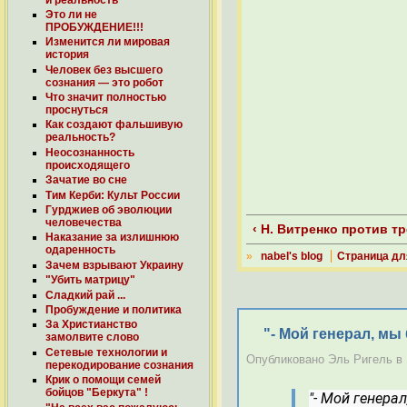
Это ли не
ПРОБУЖДЕНИЕ!!!
Изменится ли мировая
история
Человек без высшего
сознания — это робот
Что значит полностью
проснуться
Как создают фальшивую
реальность?
Неосознанность
происходящего
Зачатие во сне
Тим Керби: Культ России
Гурджиев об эволюции
человечества
‹ Н. Витренко против 
Наказание за излишнюю
одаренность
»
nabel's blog
Страница дл
Зачем взрывают Украину
"Убить матрицу"
Сладкий рай ...
Пробуждение и политика
За Христианство
"- Мой генерал, мы
замолвите слово
Сетевые технологии и
Опубликовано Эль Ригель в В
перекодирование cознания
Крик о помощи семей
бойцов "Беркута" !
"- Мой генера