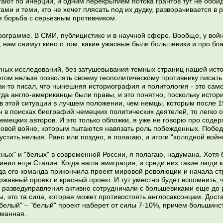
отают по инерции, и одним перекрытием потока грантов тут не обо
ми и теми, кто не хочет плясать под их дудку, разворачивается в 
я борьба с серьезным противником.
программе. В СМИ, публицистике и в научной сфере. Вообще, у вой
 нам снимут кино о том, какие ужасные были большевики и про бл
стных исследований, без затушевывания темных страниц нашей исто
этом нельзя позволять своему геополитическому противнику писать
к-то писал, что нынешняя историография и политология - это са
егда англо-американцы были правы, и это понятно, поскольку истор
 в этой ситуации в лучшем положении, чем немцы, которым после 
 в поисках биографий немецких политических деятелей, то легко 
емецких авторов. И это только обложки, я уже не говорю про содержа
овой войне, которым пытаются навязать роль побежденных. Побед
устить нельзя. Рано или поздно, я полагаю, и итоги "холодной вой
ных" и "белых" в современной России, я полагаю, надумана. Хотя б
динил еще Сталин. Когда наша эмиграция, и среди них такие люди 
гда его команда прикончила проект мировой революции и начала ст
ржавный проект и красный проект. И тут уместно будет вспомнить,
з разведуправления активно сотрудничали с большевиками еще до р
, это та сила, которая может противостоять англосаксонцам. Дост
 "белый" – "белый" проект наберет от силы 7-10%, причем большин
уманная.