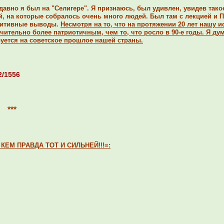
давно я был на "Селигере". Я признаюсь, был удивлен, увидев так
й, на которые собралось очень много людей. Был там с лекцией и 
озитивные выводы.
Несмотря на то, что на протяжении 20 лет нашу 
ачительно более патриотичным, чем то, что росло в 90-е годы. Я д
уется на советское прошлое нашей страны.
2/1556
***
КЕМ ПРАВДА ТОТ И СИЛЬНЕЙ!!!=: