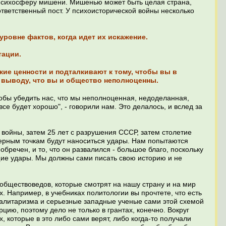
ю психосферу мишени. Мишенью может быть целая страна,
тветственный пост. У психоисторической войны несколько
уровне фактов, когда идет их искажение.
тации.
ие ценности и подталкивают к тому, чтобы вы в
 выводу, что вы и общество неполноценны.
тобы убедить нас, что мы неполноценная, недоделанная,
се будет хорошо", - говорили нам. Это делалось, и вслед за
войны, затем 25 лет с разрушения СССР, затем столетие
еперным точкам будут наноситься удары. Нам попытаются
бречен, и то, что он развалился - большое благо, поскольку
щие удары. Мы должны сами писать свою историю и не
 обществоведов, которые смотрят на нашу страну и на мир
ах. Например, в учебниках политологии вы прочтете, что есть
талитаризма и серьезные западные ученые сами этой схемой
цию, поэтому дело не только в грантах, конечно. Вокруг
, которые в это либо сами верят, либо когда-то получали