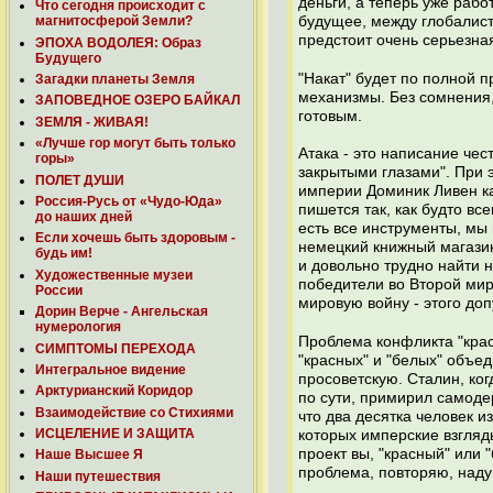
деньги, а теперь уже раб
Что сегодня происходит с
будущее, между глобалиста
магнитосферой Земли?
предстоит очень серьезна
ЭПОХА ВОДОЛЕЯ: Образ
Будущего
"Накат" будет по полной 
Загадки планеты Земля
механизмы. Без сомнения,
ЗАПОВЕДНОЕ ОЗЕРО БАЙКАЛ
готовым.
ЗЕМЛЯ - ЖИВАЯ!
«Лучше гор могут быть только
Атака - это написание че
горы»
закрытыми глазами". При 
ПОЛЕТ ДУШИ
империи Доминик Ливен ка
Россия-Русь от «Чудо-Юда»
пишется так, как будто вс
до наших дней
есть все инструменты, мы
Если хочешь быть здоровым -
немецкий книжный магазин
будь им!
и довольно трудно найти н
Художественные музеи
победители во Второй мир
России
мировую войну - этого доп
Дорин Верче - Ангельская
нумерология
Проблема конфликта "крас
СИМПТОМЫ ПЕРЕХОДА
"красных" и "белых" объе
Интегральное видение
просоветскую. Сталин, ко
Арктурианский Коридор
по сути, примирил самоде
Взаимодействие со Стихиями
что два десятка человек и
ИСЦЕЛЕНИЕ И ЗАЩИТА
которых имперские взгляды
проект вы, "красный" или
Наше Высшее Я
проблема, повторяю, над
Наши путешествия