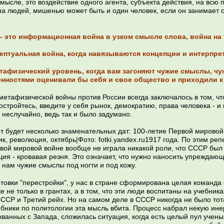
мысле, это воздействие одного агента, субъекта действия, на вс
па людей, мишенью может быть и один человек, если он занимает о
- это информационная война в узком смысле слова, война на 
цептуальная война, когда навязываются концепции и интерпре
тафизический уровень, когда вам загоняют чужие смыслы, чуж
енностями оценивали бы себя и свое общество и приходили к
метафизической войны против России всегда заключалось в том, ч
стройтесь, введите у себя рынок, демократию, права человека - и в
 неслучайно, ведь так и было задумано.
т будет несколько знаменательных дат: 100-летие Первой мировой 
к, революция, октябрь|Фото: fotki.yandex.ru1917 года. По этим р
рвой мировой войне вообще не играла никакой роли, что СССР был о
ия - кровавая резня. Это означает, что нужно наносить упреждаю
 нам чужие смыслы под ногти и под кожу.
готовки "перестройки", у нас в стране сформирована целая команда
е не только в грантах, а в том, что эти люди воспитаны на учебник
СССР и Третий рейх. Но на самом деле в СССР никогда не было то
бники по политологии эта мысль вбита. Процесс набрал некую инер
ованных с Запада, сложилась ситуация, когда есть целый пул ученых