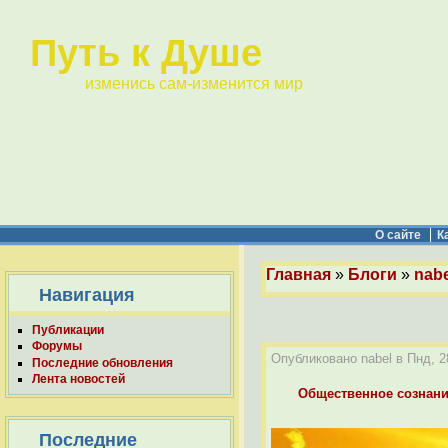
Путь к Душе
изменись сам-изменится мир
О сайте
К
Главная
»
Блоги
»
nabe
Навигация
Публикации
Форумы
Опубликовано nabel в Пнд, 28
Последние обновления
Лента новостей
Общественное сознан
Последние