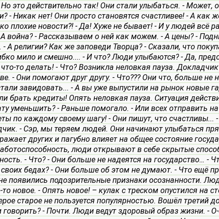
- Но это действительно так! Они стали улыбаться.
- Может, 
и?
- Никак нет! Они просто становятся счастливее!
- А как 
ко плохие новости?!
- Да! Хуже не бывает!
- И у людей всё 
- А война?
- Рассказываем о ней как можем.
- А цены?
- Под
.
- А религии? Как же заповеди Творца?
- Сказали, что покуп
ибко мило и смешно....
- И что? Люди улыбаются?
- Да, пред
что-то делать!
- Что?
Возникла неловкая пауза. Докладчик п
ве.
- Они помогают друг другу.
- Что??? Они что, больше не 
стали завидовать...
- А вы уже выпустили на рынок новые г
ли брать кредиты!
Опять неловкая пауза. Ситуация действ
ату уменьшить?
- Раньше помогало.
- Или всех отправить на
еты по каждому своему шагу!
- Они пишут, что счастливы...
дчик.
- Сэр, мы теряем людей. Они начинают улыбаться прям
ражает других и пагубно влияет на общее состояние госуда
аботоспособность, люди открывают в себе скрытые спосо
ность.
- Что?
- Они больше не надеятся на государство…
- Ч
 своих бедах?
- Они больше об этом не думают.
- Что ещё п
не появились подозрительные признаки осознанности. Люд
-то новое.
- Опять новое! – кулак с треском опустился на сто
Серое старое не пользуется популярностью.
Вошёл третий д
 говорить?
- Почти. Люди ведут здоровый образ жизни.
- О