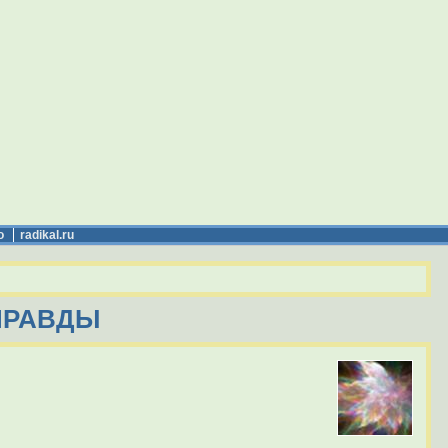
о
radikal.ru
ПРАВДЫ