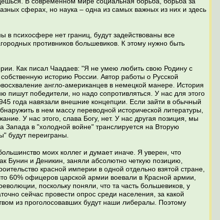
йдешься. В современном мире социальная борьба, борьба за
разных сферах, но наука – одна из самых важных из них и здесь
ны в психосфере нет границ, будут задействованы все
агородных противников большевиков. К этому нужно быть
рии. Как писал Чаадаев: "Я не умею любить свою Родину с
 собственную историю России. Автор работы о Русской
мовосхваление англо-американцев в немецкой манере. История
ию пишут победители, но надо сопротивляться. У нас для этого
1945 года навязали внешние концепции. Если зайти в обычный
обнаружить в нем массу переводной исторической литературы,
ние. У нас этого, слава Богу, нет. У нас другая позиция, мы
а Запада в "холодной войне" транслируется на Вторую
ны" будут переиграны.
ольшинство моих коллег и думает иначе. Я уверен, что
как Бунин и Деникин, заняли абсолютно четкую позицию,
роительство красной империи в одной отдельно взятой стране,
 что 60% офицеров царской армии воевали в Красной армии,
еволюции, поскольку поняли, что та часть большевиков, у
аточно сейчас провести опрос среди населения, за какой
ством из проголосовавших будут наши либералы. Поэтому