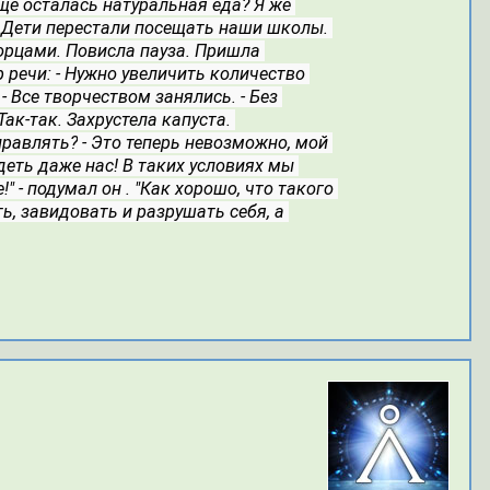
щё осталась натуральная еда? Я же 
- Дети перестали посещать наши школы.
орцами.
Повисла пауза. Пришла 
 речи:
- Нужно увеличить количество 
- Все творчеством занялись.
- Без 
 Так-так.
Захрустела капуста. 
правлять?
- Это теперь невозможно, мой 
деть даже нас! В таких условиях мы 
 - подумал он . "Как хорошо, что такого 
ь, завидовать и разрушать себя, а 