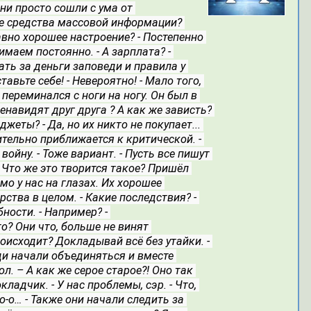
они просто сошли с ума от 
же средства массовой информации? 
равно хорошее настроение?
- Постепенно 
нимаем постоянно.
- А зарплата?
- 
ать за деньги заповеди и правила у 
ставьте себе!
- Невероятно!
- Мало того, 
ереминался с ноги на ногу. Он был в 
ненавидят друг друга ? А как же зависть?
аджеты?
- Да, но их никто не покупает... 
ительно приближается к критической.
- 
 войну.
- Тоже вариант.
- Пусть все пишут 
- Что же это творится такое?
Пришёл 
о у нас на глазах. Их хорошее 
рства в целом.
- Какие последствия?
- 
бности.
- Например?
- 
то? Они что, больше не винят 
роисходит? Докладывай всё без утайки.
- 
и начали объединяться и вместе 
л. – А как же серое старое?! Оно так 
окладчик.
- У нас проблемы, сэр.
- Что, 
-о-о…
- Также они начали следить за 