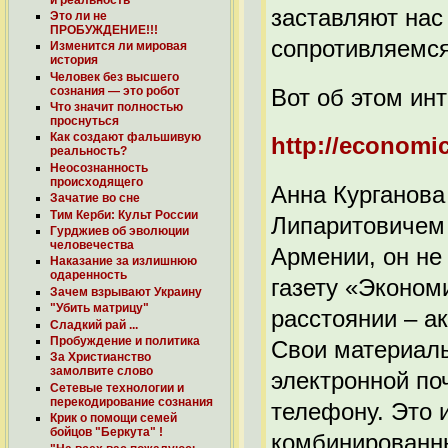
заставляют нас
Это ли не
ПРОБУЖДЕНИЕ!!!
сопротивляемся
Изменится ли мировая
история
Человек без высшего
Вот об этом ин
сознания — это робот
Что значит полностью
проснуться
Как создают фальшивую
http://economi
реальность?
Неосознанность
происходящего
Анна Курганова
Зачатие во сне
Тим Керби: Культ России
Липаритовичем 
Гурджиев об эволюции
человечества
Армении, он не
Наказание за излишнюю
одаренность
газету «Эконом
Зачем взрывают Украину
"Убить матрицу"
расстоянии – а
Сладкий рай ...
Пробуждение и политика
Свои материалы
За Христианство
замолвите слово
электронной по
Сетевые технологии и
перекодирование cознания
телефону. Это 
Крик о помощи семей
бойцов "Беркута" !
комбинированны