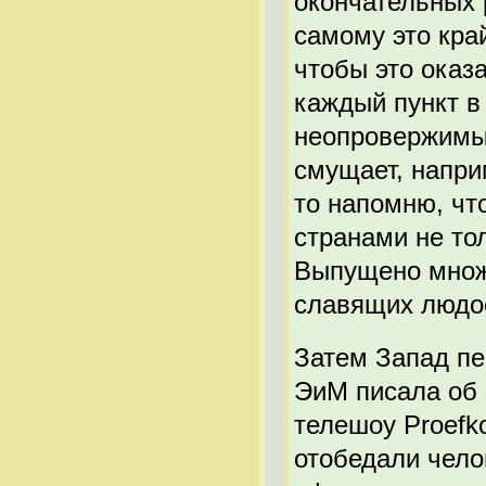
окончательных 
самому это край
чтобы это оказ
каждый пункт в
неопровержимых
смущает, напри
то напомню, ч
странами не тол
Выпущено множ
славящих людо
Затем Запад пе
ЭиМ писала об 
телешоу Proefk
отобедали чело