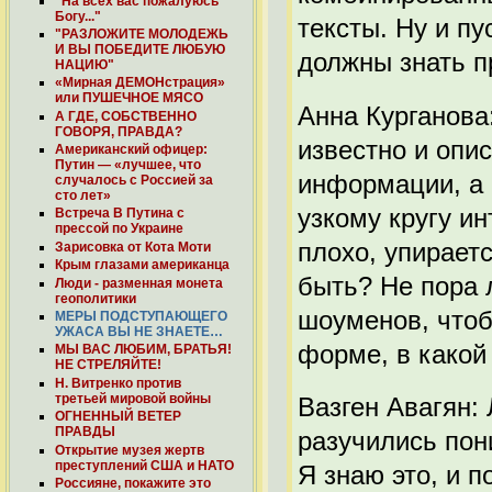
"На всех вас пожалуюсь
Богу..."
тексты. Ну и пу
"РАЗЛОЖИТЕ МОЛОДЕЖЬ
И ВЫ ПОБЕДИТЕ ЛЮБУЮ
должны знать п
НАЦИЮ"
«Мирная ДЕМОНстрация»
или ПУШЕЧНОЕ МЯСО
Анна Курганова:
А ГДЕ, СОБСТВЕННО
ГОВОРЯ, ПРАВДА?
известно и опис
Американский офицер:
Путин — «лучшее, что
информации, а 
случалось с Россией за
сто лет»
узкому кругу ин
Встреча В Путина с
прессой по Украине
плохо, упираетс
Зарисовка от Кота Моти
Крым глазами американца
быть? Не пора 
Люди - разменная монета
геополитики
шоуменов, чтоб
МЕРЫ ПОДСТУПАЮЩЕГО
УЖАСА ВЫ НЕ ЗНАЕТЕ…
форме, в како
МЫ ВАС ЛЮБИМ, БРАТЬЯ!
НЕ СТРЕЛЯЙТЕ!
Н. Витренко против
третьей мировой войны
Вазген Авагян:
ОГНЕННЫЙ ВЕТЕР
ПРАВДЫ
разучились пон
Открытие музея жертв
преступлений США и НАТО
Я знаю это, и 
Россияне, покажите это