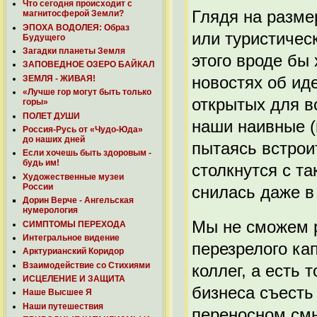
Что сегодня происходит с
Глядя на разме
магнитосферой Земли?
ЭПОХА ВОДОЛЕЯ: Образ
или туристичес
Будущего
Загадки планеты Земля
этого вроде бы
ЗАПОВЕДНОЕ ОЗЕРО БАЙКАЛ
новостях об ид
ЗЕМЛЯ - ЖИВАЯ!
«Лучше гор могут быть только
открытых для в
горы»
ПОЛЕТ ДУШИ
наши наивные (в
Россия-Русь от «Чудо-Юда»
до наших дней
пытаясь встрои
Если хочешь быть здоровым -
будь им!
столкнутся с т
Художественные музеи
России
снилась даже в
Дорин Верче - Ангельская
нумерология
Мы не сможем р
СИМПТОМЫ ПЕРЕХОДА
Интегральное видение
перезрелого ка
Арктурианский Коридор
Взаимодействие со Стихиями
коллег, а есть 
ИСЦЕЛЕНИЕ И ЗАЩИТА
бизнеса съесть 
Наше Высшее Я
Наши путешествия
переносном смы