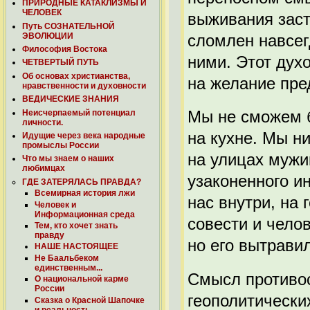
ПРИРОДНЫЕ КАТАКЛИЗМЫ И
ЧЕЛОВЕК
выживания заст
Путь СОЗНАТЕЛЬНОЙ
сломлен навсег
ЭВОЛЮЦИИ
Философия Востока
ними. Этот дух
ЧЕТВЕРТЫЙ ПУТЬ
Об основах христианства,
на желание пре
нравственности и духовности
ВЕДИЧЕСКИЕ ЗНАНИЯ
Мы не сможем б
Неисчерпаемый потенциал
личности.
на кухне. Мы н
Идущие через века народные
промыслы России
на улицах мужи
Что мы знаем о наших
любимцах
узаконенного ин
ГДЕ ЗАТЕРЯЛАСЬ ПРАВДА?
Всемирная история лжи
нас внутри, на
Человек и
Информационная среда
совести и чело
Тем, кто хочет знать
правду
но его вытравил
НАШЕ НАСТОЯЩЕЕ
Не Баальбеком
единственным...
Смысл противос
О национальной карме
России
геополитически
Сказка о Красной Шапочке
и реальность