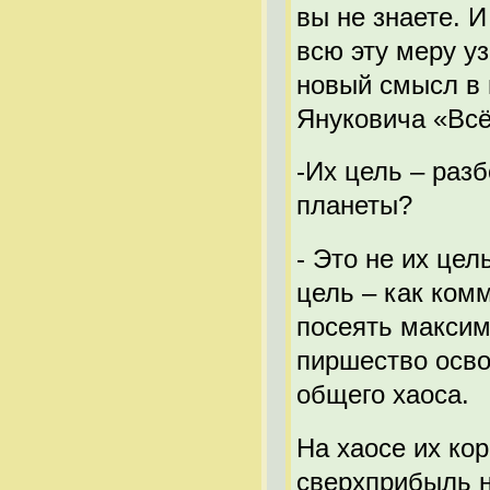
вы не знаете. И
всю эту меру у
новый смысл в 
Януковича «Всё
-Их цель – раз
планеты?
- Это не их цел
цель – как комм
посеять максим
пиршество осв
общего хаоса.
На хаосе их ко
сверхприбыль н