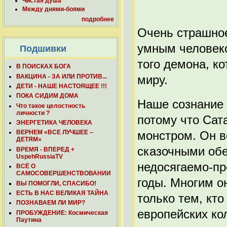
Чистая душа
Между днями-боями
подробнее
Очень страшное
умным человеко
Подшивки
того демона, к
В ПОИСКАХ БОГА
ВАКЦИНА - ЗА ИЛИ ПРОТИВ...
миру.
ДЕТИ - НАШЕ НАСТОЯЩЕЕ !!!
ПОКА СИДИМ ДОМА
Наше сознание 
Что такое целостность
личности ?
потому что Сат
ЭНЕРГЕТИКА ЧЕЛОВЕКА
монстром. Он в
ВЕРНЕМ «ВСЕ ЛУЧШЕЕ –
ДЕТЯМ»
сказочными об
ВРЕМЯ - ВПЕРЕД +
UspehRussiaTV
недосягаемо-пр
ВСЁ О
САМОСОВЕРШЕНСТВОВАНИИ
годы. Многим о
ВЫ ПОМОГЛИ, СПАСИБО!
ЕСТЬ В НАС ВЕЛИКАЯ ТАЙНА
только тем, кто
ПОЗНАВАЕМ ЛИ МИР?
европейских ко
ПРОБУЖДЕНИЕ: Космическая
Паутина