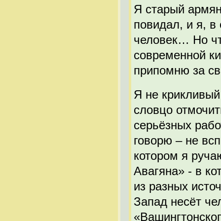
Я старый армяни
повидал, и я, 
человек… Но чт
современной кие
припомню за св
Я не крикливый
словцо отмочит
серьёзных работ
говорю – не вс
котором я руча
Авагяна» - в к
из разных исто
Запад несёт че
«Вашингтонског