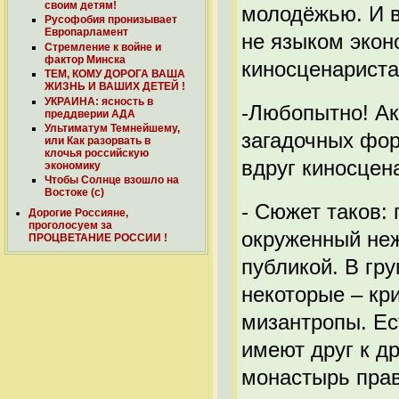
своим детям!
молодёжью. И в
Русофобия пронизывает
Европарламент
не языком экон
Стремление к войне и
фактор Минска
киносценариста
ТЕМ, КОМУ ДОРОГА ВАША
ЖИЗНЬ И ВАШИХ ДЕТЕЙ !
УКРАИНА: ясность в
-Любопытно! Ак
преддверии АДА
Ультиматум Темнейшему,
загадочных фор
или Как разорвать в
клочья российскую
вдруг киносце
экономику
Чтобы Солнце взошло на
Востоке (с)
- Сюжет таков: 
Дорогие Россияне,
проголосуем за
окруженный неж
ПРОЦВЕТАНИЕ РОССИИ !
публикой. В гр
некоторые – кр
мизантропы. Ест
имеют друг к д
монастырь прав