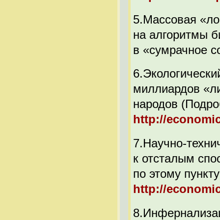
5.Массовая «л
на алгоритмы б
в «сумрачное с
6.Экологическ
миллиардов «л
народов (Подр
http://economi
7.Научно-техни
к отсталым спо
по этому пункт
http://economi
8.Инфернализац