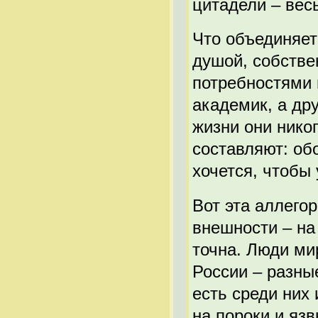
цитадели – вес
Что объединяет
душой, собств
потребностями 
академик, а др
жизни они нико
составляют: об
хочется, чтобы
Вот эта аллего
внешности – на
точна. Люди ми
России – разные
есть среди них
на пороки и яз