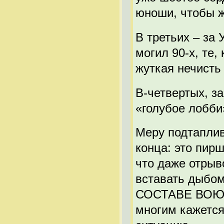
юноши, чтобы ж
В третьих – за 
могил 90-х, те,
жуткая нечисть
В-четвертых, з
«голубое лобби
Меру подтаплив
конца: это пир
что даже отрыв
вставать дыбом
СОСТАВЕ ВОЮЕТ
многим кажется