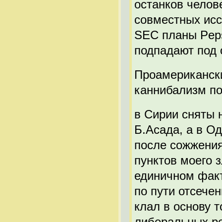
останков челове
совместных исс
SEC планы Pep
подпадают под
Проамериканск
каннибализм п
в Сирии сняты 
Б.Асада, а в О
после сожжени
пунктов моего 
единичном фак
по пути отсече
клал в основу 
либеральных ре