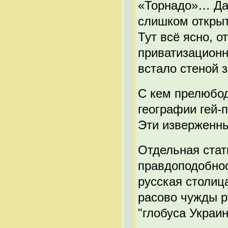
«Торнадо»… Да
слишком открыт
Тут всё ясно, 
приватизационн
встало стеной 
С кем прелюбод
географии гей-
Эти изверженны
Отдельная стать
правдоподобнос
русская столица
расово чужды р
"глобуса Украин