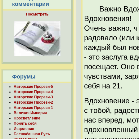
комментарии
Важно Вдохнов
Посмотреть
Вдохновения!
Очень важно, ч
радовало (или к
каждый был но
- это заслуга в
посещает. Оно 
чувствами, зар
Форумы
себя на 21.
Авторские Прорези-5
Авторские Прорези-4
Авторские Прорези-3
Вдохновение - 
Авторские Прорези-2
Авторские Прорези-1
с тобой, радост
Великая Империя
нас вперед, мо
Просветление
Понять себя
вдохновленный ч
Исцеление
Бесшабашная Русь