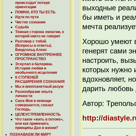
происходит потеря
выходные реали
ориентации
ПОМНИ, КТО ТЫ ЕСТЬ
бы иметь и реа
Идти по пути
Чистое сознание
мечта реализует
Судьба
Тёмная сторона эмпатии, о
которой никто не говорит
Хорошо умеют в
Разговор с тобой.
(Вопросы и ответы).
генерят сами э
Виндгольц Алекс
ОГРОМНОЕ ВНУТРЕННЕЕ
настроить, выз
ПРОСТРАНСТВО
Эскулап и балерина.
которых нужно 
История любви и
необычного исцеления
вдохновляет, н
6 СТУПЕНЕЙ
РАСШИРЕНИЯ СОЗНАНИЯ
дарить любовь
Мы и инопланетный разум
Разнообразие опыта
личности
Сила Моя в немощи
Автор: Треполь
совершается, сказал
Господь.
ЦЕЛЕУСТРЕМЛЕННОСТЬ
http://diastyle.
Что такое «жить в потоке»,
или как применить
принципы Дао в жизни?
ПОЗНАВАЕМ ЛИ МИР?