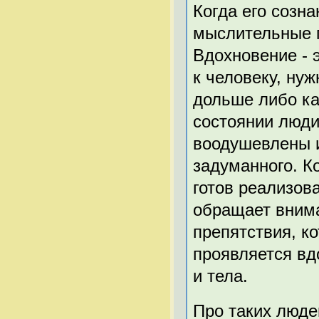
Когда его созн
мыслительные п
Вдохновение - 
к человеку, нуж
дольше либо ка
состоянии люди
воодушевлены 
задуманного. К
готов реализова
обращает внима
препятствия, ко
проявляется вд
и тела.
Про таких людей