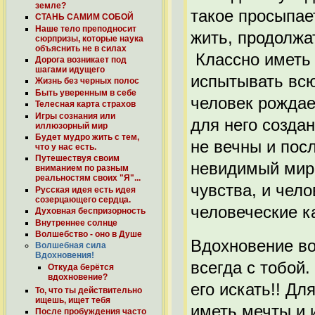
земле?
такое просыпает
СТАНЬ САМИМ СОБОЙ
Наше тело преподносит
жить, продолжа
сюрпризы, которые наука
объяснить не в силах
Классно иметь 
Дорога возникает под
шагами идущего
испытывать всю
Жизнь без черных полос
Быть уверенным в себе
человек рождае
Телесная карта страхов
Игры сознания или
для него создан
иллюзорный мир
Будет мудро жить с тем,
не вечны и пос
что у нас есть.
Путешествуя своим
невидимый мир,
вниманием по разным
реальностям своих "Я"...
чувства, и чел
Русская идея есть идея
созерцающего сердца.
человеческие к
Духовная беспризорность
Внутреннее солнце
Волшебство - оно в Душе
Вдохновение во
Волшебная сила
Вдохновения!
всегда с тобой
Откуда берётся
вдохновение?
его искать!! Д
То, что ты действительно
ищешь, ищет тебя
иметь мечты и 
После пробуждения часто