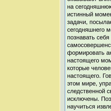
на сегодняшню
истинный момен
задачи, посыла
сегодняшнего м
познавать себя
самосовершенст
формировать а
настоящего мом
которые челове
настоящего. Го
этом мире, упр
следственной с
исключены. Поэ
научиться извл