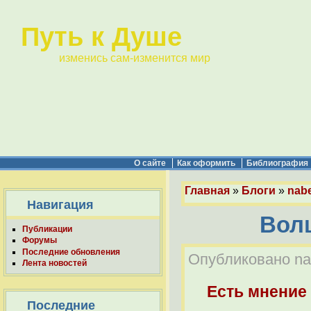
Путь к Душе
изменись сам-изменится мир
О сайте
Как оформить
Библиография
Главная
»
Блоги
»
nabe
Навигация
Вол
Публикации
Форумы
Последние обновления
Опубликовано nab
Лента новостей
Есть мнение
Последние