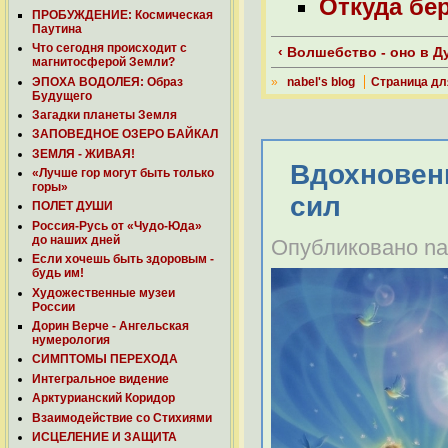
Откуда бе
ПРОБУЖДЕНИЕ: Космическая
Паутина
Что сегодня происходит с
‹ Волшебство - оно в Д
магнитосферой Земли?
ЭПОХА ВОДОЛЕЯ: Образ
»
nabel's blog
Страница дл
Будущего
Загадки планеты Земля
ЗАПОВЕДНОЕ ОЗЕРО БАЙКАЛ
ЗЕМЛЯ - ЖИВАЯ!
Вдохновен
«Лучше гор могут быть только
горы»
сил
ПОЛЕТ ДУШИ
Россия-Русь от «Чудо-Юда»
до наших дней
Опубликовано nabe
Если хочешь быть здоровым -
будь им!
Художественные музеи
России
Дорин Верче - Ангельская
нумерология
СИМПТОМЫ ПЕРЕХОДА
Интегральное видение
Арктурианский Коридор
Взаимодействие со Стихиями
ИСЦЕЛЕНИЕ И ЗАЩИТА