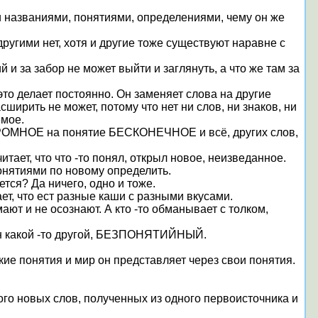
 названиями, понятиями, определениями, чему он же
угими нет, хотя и другие тоже существуют наравне с
и за забор не может выйти и заглянуть, а что же там за
это делает постоянно. Он заменяет слова на другие
ширить не может, потому что нет ни слов, ни знаков, ни
емое.
ОГРОМНОЕ на понятие БЕСКОНЕЧНОЕ и всё, других слов,
тает, что что -то понял, открыл новое, неизведанное.
 понятиями по новому определить.
ется? Да ничего, одно и тоже.
ет, что ест разные каши с разными вкусами.
ают и не осознают. А кто -то обманывает с толком,
 он какой -то другой, БЕЗПОНЯТИЙНЫЙ.
кие понятия и мир он представляет через свои понятия.
го новых слов, полученных из одного первоисточника и