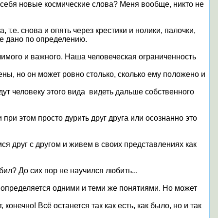
г себя новые космические слова? Меня вообще, никто не
, т.е. снова и опять через крестики и нолики, палочки,
 не дано по определению.
чимого и важного. Наша человеческая ограниченность
ены, но он может ровно столько, сколько ему положено и
адут человеку этого вида видеть дальше собственного
и при этом просто дурить друг друга или осознанно это
я друг с другом и живем в своих представлениях как
бил? До сих пор не научился любить...
сё определяется одними и теми же понятиями. Но может
конечно! Всё останется так как есть, как было, но и так