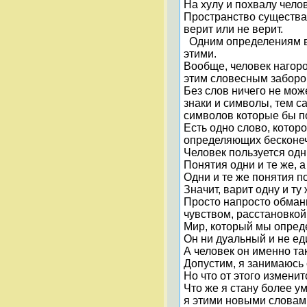
На хулу и похвалу челов
Пространство существа
верит или не верит.
Одним определениям вер
этими.
Вообще, человек нагоро
этим словесным забором
Без слов ничего не мож
знаки и символы, тем са
символов которые бы п
Есть одно слово, кото
определяющих бесконеч
Человек пользуется одн
Понятия одни и те же, а
Одни и те же понятия по
Значит, варит одну и т
Просто напросто обманыв
чувством, расстановкой
Мир, который мы опред
Он ни дуальный и не еди
А человек он именно та
Допустим, я занимаюсь 
Но что от этого изменит
Что же я стану более у
я этими новыми словам