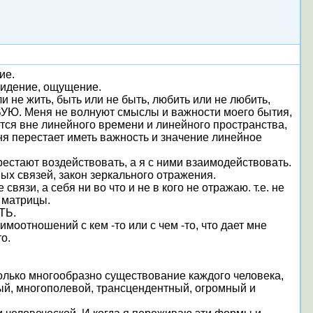
ие.
 видение, ощущение.
ли не жить, быть или не быть, любить или не любить,
СТВУЮ. Меня не волнуют смыслы и важности моего бытия,
ется вне линейного времени и линейного пространства,
ня перестает иметь важность и значение линейное
рестают воздействовать, а я с ними взаимодействовать.
ых связей, закон зеркального отражения.
вязи, а себя ни во что и не в кого не отражаю. т.е. не
 матрицы.
ТЬ.
моотношений с кем -то или с чем -то, что дает мне
о.
лько многообразно существование каждого человека,
ый, многополевой, трансцендентный, огромный и