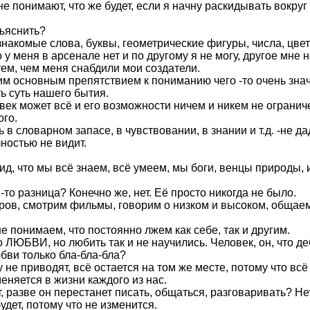
не понимают, что же будет, если я начну раскидывать вокру
бъяснить?
 знакомые слова, буквы, геометрические фигуры, числа, цвета
 у меня в арсенале нет и по другому я не могу, другое мне
ем, чем меня снабдили мои создатели.
им основным препятствием к пониманию чего -то очень зна
ть суть нашего бытия.
ловек может всё и его возможности ничем и никем не огранич
ого.
 в словарном запасе, в чувствовании, в знании и т.д. -не д
лностью не видит.
ид, что мы всё знаем, всё умеем, мы боги, венцы природы, 
 -то разница? Конечно же, нет. Её просто никогда не было.
ов, смотрим фильмы, говорим о низком и высоком, общаемс
е понимаем, что постоянно лжем как себе, так и другим.
 ЛЮБВИ, но любить так и не научились. Человек, он, что де
бви только бла-бла-бла?
у не приводят, всё остается на том же месте, потому что в
 меняется в жизни каждого из нас.
 разве он перестанет писать, общаться, разговаривать? Нет, 
 будет, потому что не изменится.