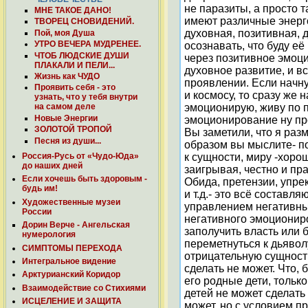
не паразиты, а просто 
МНЕ ТАКОЕ ДАНО!
имеют различные энерго
ТВОРЕЦ СНОВИДЕНИЙ.
духовная, позитивная, д
Пой, моя Душа
УТРО ВЕЧЕРА МУДРЕНЕЕ.
осознавать, что буду е
ЧТОБ ЛЮДСКИЕ ДУШИ
через позитивное эмоци
ПЛАКАЛИ И ПЕЛИ...
духовное развитие, и в
Жизнь как ЧУДО
проявлении. Если начну
Проявить себя - это
и космосу, то сразу ж
узнать, что у тебя внутри
эмоционирую, живу по 
на самом деле
Новые Энергии
эмоционирование ну пр
ЗОЛОТОЙ ТРОПОЙ
Вы заметили, что я раз
Песня из души...
образом вы мыслите- по
к сущности, миру -хоро
Россия-Русь от «Чудо-Юда»
до наших дней
заигрывая, честно и пра
Если хочешь быть здоровым -
Обида, претензии, упре
будь им!
и т.д.- это всё соста
Художественные музеи
управлением негативных 
России
негативного эмоциониро
Дорин Верче - Ангельская
заполучить власть или б
нумерология
переметнуться к дьявол
СИМПТОМЫ ПЕРЕХОДА
отрицательную сущность.
Интегральное видение
сделать не может. Что,
Арктурианский Коридор
его родные дети, тольк
Взаимодействие со Стихиями
детей не может сделать
ИСЦЕЛЕНИЕ И ЗАЩИТА
может, но с условием п