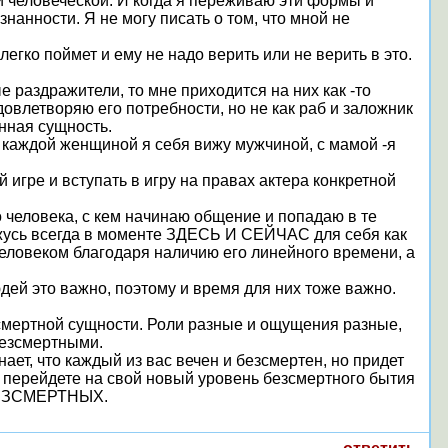
 и человеческой. И когда я переживаю эти формы и
анности. Я не могу писать о том, что мной не
легко поймет и ему не надо верить или не верить в это.
е раздражители, то мне приходится на них как -то
довлетворяю его потребности, но не как раб и заложник
анная сущность.
с каждой женщиной я себя вижу мужчиной, с мамой -я
 игре и вступать в игру на правах актера конкретной
 человека, с кем начинаю общение и попадаю в те
хожусь всегда в моменте ЗДЕСЬ И СЕЙЧАС для себя как
 человеком благодаря наличию его линейного времени, а
дей это важно, поэтому и время для них тоже важно.
зсмертной сущности. Роли разные и ощущения разные,
безсмертными.
ает, что каждый из вас вечен и безсмертен, но придет
ы перейдете на свой новый уровень безсмертного бытия
 БЕЗСМЕРТНЫХ.