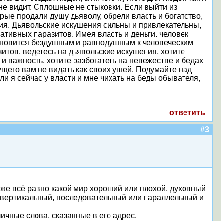
и не видит. Сплошные не стыковки. Если выйти из
орые продали душу дьяволу, обрели власть и богатство,
зия. Дьявольские искушения сильны и привлекательны,
ативных паразитов. Имея власть и деньги, человек
становится бездушным и равнодушным к человеческим
итов, ведетесь на дьявольские искушения, хотите
 и важность, хотите разбогатеть на невежестве и бедах
дущего вам не видать как своих ушей. Подумайте над
сли я сейчас у власти и мне чихать на беды обывателя,
ответить
#3
ак же всё равно какой мир хороший или плохой, духовный
 вертикальный, последовательный или параллельный и
зличные слова, сказанные в его адрес.