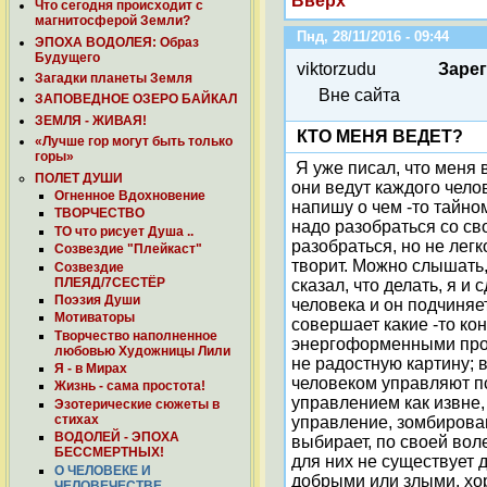
Вверх
Что сегодня происходит с
магнитосферой Земли?
Пнд, 28/11/2016 - 09:44
ЭПОХА ВОДОЛЕЯ: Образ
Будущего
viktorzudu
Заре
Загадки планеты Земля
Вне сайта
ЗАПОВЕДНОЕ ОЗЕРО БАЙКАЛ
ЗЕМЛЯ - ЖИВАЯ!
КТО МЕНЯ ВЕДЕТ?
«Лучше гор могут быть только
горы»
Я уже писал, что меня 
ПОЛЕТ ДУШИ
они ведут каждого чело
Огненное Вдохновение
напишу о чем -то тайно
ТВОРЧЕСТВО
надо разобраться со св
ТО что рисует Душа ..
разобраться, но не легк
Созвездие "Плейкаст"
творит. Можно слышать,
Созвездие
ПЛЕЯД/7СЕСТЁР
сказал, что делать, я и
Поэзия Души
человека и он подчиня
Мотиваторы
совершает какие -то ко
Творчество наполненное
энергоформенными проя
любовью Художницы Лили
не радостную картину; 
Я - в Мирах
человеком управляют пс
Жизнь - сама простота!
управлением как извне,
Эзотерические сюжеты в
стихах
управление, зомбирован
ВОДОЛЕЙ - ЭПОХА
выбирает, по своей во
БЕССМЕРТНЫХ!
для них не существует 
О ЧЕЛОВЕКЕ И
добрыми или злыми, хор
ЧЕЛОВЕЧЕСТВЕ