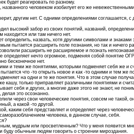
ек будет реагировать по разному.
, названного человеком изобилует его же невежественными
ит, другим нет. С одними определениями соглашается, с др
дил высокий забор из своих понятий, названий, определений 
 находится или там ничего нет.
ет определить, назвать, хотя другими символами и знаками 
мым пытается расширить поле познания, но так и ничего рас
озволили расширить не расширяемое и познать непознава
рое определяет нечто огромное, подменяя собой понятие 
но бесконечное нет.
ими и теми же понятиями, которыми подменяет себя же и счи
 пытается что -то открыть новое и как -то одними и тем же
дменяет на одни и те же понятия. Что в этом случае получа
у же кашу, только приправляет различными понятиями и счита
ает себя и других, а многие даже этого не знают, не поним
, делая это осознанно.
елили через свои человеческие понятия, совсем не такой,
ный, а какой -то другой.
кой, каким себя представляет и определяет через человечес
саморазоблачением человека, в данном случае, себя.
ся?
мным, мудрым или просветленным? Что у меня появится мно
и буду обычным людям говорить о строении мироздания.