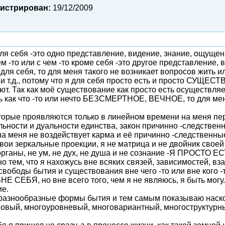
гистрирован:
19/12/2009
для себя -это одно представление, видение, знание, ощущен
м -то или с чем -то кроме себя -это другое представление,
 для себя, то для меня такого не возникает вопросов жить и
, и т.д., потому что я для себя просто есть и просто СУЩЕ
ют. Так как моё существование как просто есть осуществля
ть как что -то или нечто БЕЗСМЕРТНОЕ, ВЕЧНОЕ, то для ме
которые проявляются только в линейном времени на меня пе
льности и дуальности единства, закон причинно -следственн
на меня не воздействует карма и её причинно -следственные с
вои зеркальные проекции, я не матрица и не двойник своей
 органы, не ум, не дух, не душа и не сознание -Я ПРОСТО ЕС
 тем, что я нахожусь вне всяких связей, зависимостей, взаи
ободы бытия и существования вне чего -то или вне кого -т
НЕ СЕБЯ, но вне всего того, чем я не являюсь, я быть могу.
ие.
разнообразные формы бытия и тем самым показываю наско
новый, многоуровневый, многовариантный, многоструктурн