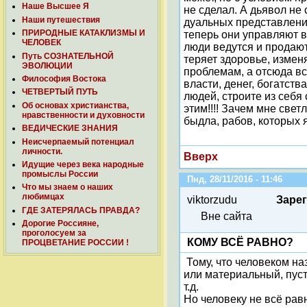
Наше Высшее Я
не сделал. А дьявол не 
Наши путешествия
дуальных представлений,
ПРИРОДНЫЕ КАТАКЛИЗМЫ И
теперь они управляют в
ЧЕЛОВЕК
люди ведутся и продают
Путь СОЗНАТЕЛЬНОЙ
теряет здоровье, измен
ЭВОЛЮЦИИ
проблемам, а отсюда вс
Философия Востока
власти, денег, богатств
ЧЕТВЕРТЫЙ ПУТЬ
людей, строите из себя
Об основах христианства,
этим!!!! Зачем мне свет
нравственности и духовности
быдла, рабов, которых 
ВЕДИЧЕСКИЕ ЗНАНИЯ
Неисчерпаемый потенциал
личности.
Вверх
Идущие через века народные
промыслы России
Пнд, 28/11/2016 - 11:46
Что мы знаем о наших
любимцах
viktorzudu
Заре
ГДЕ ЗАТЕРЯЛАСЬ ПРАВДА?
Вне сайта
Дорогие Россияне,
проголосуем за
КОМУ ВСЁ РАВНО?
ПРОЦВЕТАНИЕ РОССИИ !
Тому, что человеком на
или материальный, пус
т.д.
Но человеку не всё равн