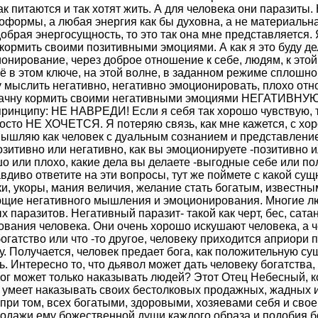
так питаются и так хотят жить. А для человека они паразиты
формы, а любая энергия как бы духовна, а не материальна
обрая энергосущность, то это так она мне представляется. Я
ё кормить своими позитивными эмоциями. А как я это буду 
онирование, через доброе отношение к себе, людям, к этой 
сё в этом ключе, на этой волне, в заданном режиме спло
 мыслить негативно, негативно эмоционировать, плохо отно
е начну кормить своими негативными эмоциями НЕГАТИВНУЮ
принципу: НЕ НАВРЕДИ! Если я себя так хорошо чувствую, 
осто НЕ ХОЧЕТСЯ. Я потеряю связь, как мне кажется, с хо
мышляю как человек с дуальным сознанием и представление
зитивно или негативно, как вы эмоционируете -позитивно ил
шо или плохо, какие дела вы делаете -выгодные себе или по
вдиво ответите на эти вопросы, тут же поймете с какой сущ
ки, укоры, мания величия, желание стать богатым, известны
вляющие негативного мышления и эмоционирования. Многие 
паразитов. Негативный паразит- такой как черт, бес, сатан
вания человека. Они очень хорошо искушают человека, а че
огатство или что -то другое, человеку приходится априори 
у. Получается, человек предает бога, как положительную су
 Интересно то, что дьявол может дать человеку богатства, 
 бог может только наказывать людей? Этот Отец Небесный, 
о умеет наказывать своих бестолковых продажных, жадных 
 при том, всех богатыми, здоровыми, хозяевами себя и свое
родажи ему божественной души каждого образа и подобия бог