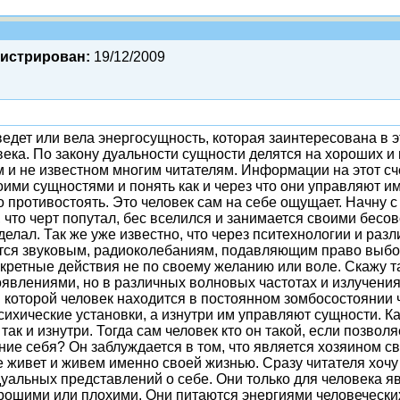
гистрирован:
19/12/2009
ведет или вела энергосущность, которая заинтересована в э
века. По закону дуальности сущности делятся на хороших и 
м и не известном многим читателям. Информации на этот сче
оими сущностями и понять как и через что они управляют им 
о противостоять. Это человек сам на себе ощущает. Начну с т
 что черт попутал, бес вселился и занимается своими бесов
 сделал. Так же уже известно, что через пситехнологии и р
ется звуковым, радиоколебаниям, подавляющим право выбор
нкретные действия не по своему желанию или воле. Скажу та
влениями, но в различных волновых частотах и излучениях
в которой человек находится в постоянном зомбосостоянии
ихические установки, а изнутри им управляют сущности. Ка
 так и изнутри. Тогда сам человек кто он такой, если позв
ие себя? Он заблуждается в том, что является хозяином св
ле живет и живем именно своей жизнью. Сразу читателя хо
дуальных представлений о себе. Они только для человека 
ошими или плохими. Они питаются энергиями человеческих 