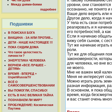
К такому пониманию себ
Чистая душа
уровни, они становятся
Между днями-боями
осознанно, не понято и
подробнее
Ваше дело верить или не
Другое дело, когда я на
У тела есть свои потреб
Подшивки
реагировать и я начина
его потребностей, а как
В ПОИСКАХ БОГА
Если я начинаю общатьс
ВАКЦИНА - ЗА ИЛИ ПРОТИВ...
вижу себя сыном, с сест
ДЕТИ - НАШЕ НАСТОЯЩЕЕ !!!
Тут же начинаю играть к
ПОКА СИДИМ ДОМА
роли.
Что такое целостность
Тут же для общения поя
личности ?
закономерности, которы
ЭНЕРГЕТИКА ЧЕЛОВЕКА
для человека, но вне в
ВЕРНЕМ «ВСЕ ЛУЧШЕЕ –
не моего.
ДЕТЯМ»
Мне не важен мой кален
ВРЕМЯ - ВПЕРЕД +
Меня не интересует скол
UspehRussiaTV
Можно играть роль земн
ВСЁ О
разная информация, раз
САМОСОВЕРШЕНСТВОВАНИИ
В основном, я пока общ
ВЫ ПОМОГЛИ, СПАСИБО!
время, когда безсмертн
ЕСТЬ В НАС ВЕЛИКАЯ ТАЙНА
и вас станет очень м
ПОЗНАВАЕМ ЛИ МИР?
ПРОБУЖДЕНИЕ: Космическая
Паутина