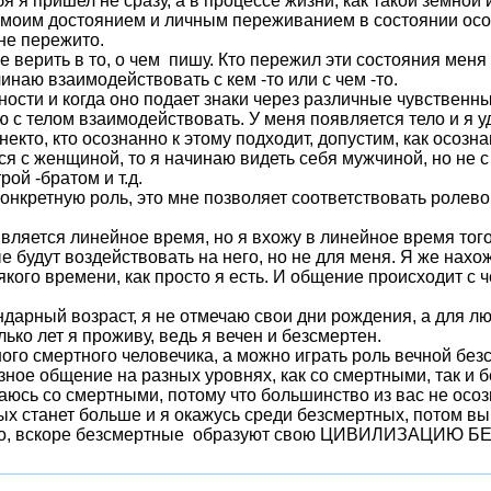
я я пришел не сразу, а в процессе жизни, как такой земной
 моим достоянием и личным переживанием в состоянии осозн
 не пережито.
 верить в то, о чем пишу. Кто пережил эти состояния меня 
чинаю взаимодействовать с кем -то или с чем -то.
ности и когда оно подает знаки через различные чувственны
ю с телом взаимодействовать. У меня появляется тело и я у
 некто, кто осознанно к этому подходит, допустим, как осозн
я с женщиной, то я начинаю видеть себя мужчиной, но не 
рой -братом и т.д.
онкретную роль, это мне позволяет соответствовать ролевой
вляется линейное время, но я вхожу в линейное время того
е будут воздействовать на него, но не для меня. Я же на
сякого времени, как просто я есть. И общение происходит с
дарный возраст, я не отмечаю свои дни рождения, а для лю
ько лет я проживу, ведь я вечен и безсмертен.
ого смертного человечика, а можно играть роль вечной бе
ное общение на разных уровнях, как со смертными, так и 
аюсь со смертными, потому что большинство из вас не осозн
ых станет больше и я окажусь среди безсмертных, потом в
ного, вскоре безсмертные образуют свою ЦИВИЛИЗАЦИЮ