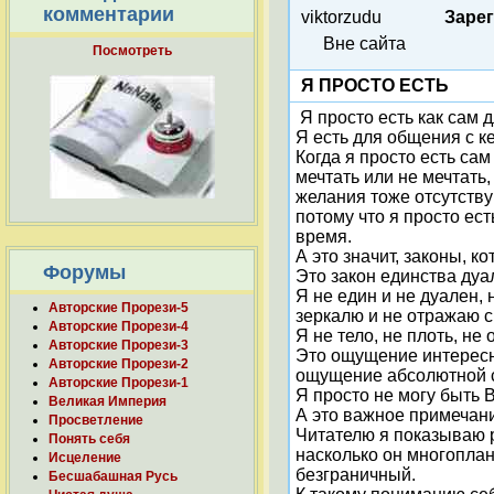
комментарии
viktorzudu
Заре
Вне сайта
Посмотреть
Я ПРОСТО ЕСТЬ
Я просто есть как сам 
Я есть для общения с ке
Когда я просто есть сам
мечтать или не мечтать
желания тоже отсутству
потому что я просто ес
время.
А это значит, законы, 
Форумы
Это закон единства дуа
Я не един и не дуален, 
Авторские Прорези-5
зеркалю и не отражаю с
Авторские Прорези-4
Я не тело, не плоть, не
Авторские Прорези-3
Это ощущение интересно
Авторские Прорези-2
ощущение абсолютной св
Авторские Прорези-1
Я просто не могу быть В
Великая Империя
А это важное примечан
Просветление
Читателю я показываю 
Понять себя
насколько он многопла
Исцеление
безграничный.
Бесшабашная Русь