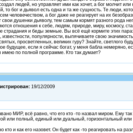
создал людей, но управляет ими как хочет, а бог молчит ил
 то бог и дьявол есть одна и та же сущность. Те люди, кот
сем человечеством, а бог даже не реагирует на их безобра
 свои душенки дьяволу, тем самым кормят разного рода нег
яются отношения к себе, людям, природе, миру, космосу, 
е страдания и беды земные. Вы всё ещё кормите этих параз
а, известности, популярности, выпячиваете свою значимость
 святых, просветленных, великих гуру? Знайте, светлого бу
лое будущее, если я сейчас богат, у меня бабла немеряно, е
я имею по полной программе. Кто так думает?
гистрирован:
19/12/2009
звано МИР, всё равно, что его кто -то назвал миром. Ему т
той или полный, единый или дуальный, горизонтальный или
о кто и как его назовет. Он будет как -то реагировать на ра