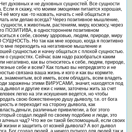
. Нет духовных и не духовных сущностей. Все сущности
. Если я скажу, что моими эмоциями питается хорошая,
 её могу как -то назвать, начать с ней общаться и
делать или делаю всегда? Через позитивное мышление,
сущности, к животным, растениям, миру, космосу, через
шного ПОЗИТИВА, в одностороннем позитивном
ситься к себе, своему здоровью, людям, природе, миру
 СУЩНОСТЬ. Но так как мне хорошо, когда я позитивно
то мне переходить на негативное мышление и
рошей сущностью и начну общаться с плохой сущностью.
м о сущностях. Сейчас вам надо разобраться каким
и негативно, как вы относитесь к себе, людям, природе,
лезные себе и всем? Как только вы непредвзято и не
ностью связана ваша жизнь и кого и как вы кормите.
м, знаменитым, всё иметь, всем обладать, всем владеть
люди заражены этими ВИРУСАМИ, значит, находятся под
а,дьявол и другие ежи с ними, заточены жить за счет
ловек легко на эти искушения ведется, но чтобы
продать свою божественную душу дьяволу, т.е. от бога
щность и переходит на сторону дьявола, как
власть,деньги, различные привилегии, а бог этого
который создал людей по своему подобию и люди, это
и алчных чад? Что же он такой беспомощный, если своих
й жизни и защитить от козней дьявола? А вот дьявол
а. Бог создал людей, а ничего путного для людей так и