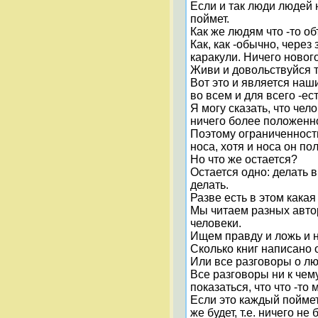
Если и так люди людей 
поймет.
Как же людям что -то о
Как, как -обычно, через
каракули. Ничего нового
Живи и довольствуйся т
Вот это и является наш
во всем и для всего -ес
Я могу сказать, что че
ничего более положенн
Поэтому ограниченность
носа, хотя и носа он по
Но что же остается?
Остается одно: делать в
делать.
Разве есть в этом какая
Мы читаем разных автор
человеки.
Ищем правду и ложь и н
Сколько книг написано о
Или все разговоры о лю
Все разговоры ни к чем
показаться, что что -то
Если это каждый поймет,
же будет, т.е. ничего не