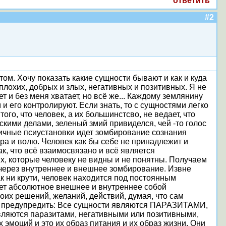
ответить
#2
том. Хочу показать какие сущности бывают и как и куда
плохих, добрых и злых, негативных и позитивных. Я не
т и без меня хватает, но всё же... Каждому землянину
и его контролируют. Если знать, то с сущностями легко
ого, что человек, а их большинстсво, не ведает, что
скими делами, зеленый змий привиделся, чей -то голос
азличные псиустановки идет зомбирование сознания
а и волю. Человек как бы себе не принадлежит и
к, что всё взаимосвязано и всё является
, которые человеку не видны и не понятны. Получаем
 через внутреннее и внешнее зомбирование. Извне
к ни крути, человек находится под постоянным
оляет абсолютное внешнее и внутреннее собой
оих решений, желаний, действий, думая, что сам
чу предупредить: Все сущности являются ПАРАЗИТАМИ,
являются паразитами, негативными или позитивными,
эмоций и это их образ питания и их образ жизни. Они