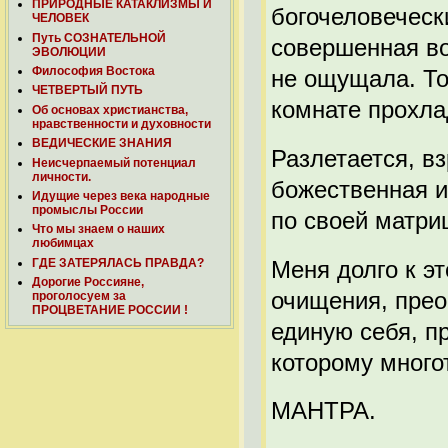
ПРИРОДНЫЕ КАТАКЛИЗМЫ И
богочеловеческ
ЧЕЛОВЕК
Путь СОЗНАТЕЛЬНОЙ
совершенная во
ЭВОЛЮЦИИ
Философия Востока
не ощущала. То
ЧЕТВЕРТЫЙ ПУТЬ
комнате прохла
Об основах христианства,
нравственности и духовности
ВЕДИЧЕСКИЕ ЗНАНИЯ
Разлетается, в
Неисчерпаемый потенциал
личности.
божественная и
Идущие через века народные
промыслы России
по своей матри
Что мы знаем о наших
любимцах
Меня долго к э
ГДЕ ЗАТЕРЯЛАСЬ ПРАВДА?
Дорогие Россияне,
очищения, пре
проголосуем за
ПРОЦВЕТАНИЕ РОССИИ !
единую себя, п
которому много
МАНТРА.