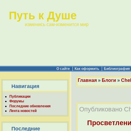
Путь к Душе
изменись сам-изменится мир
О сайте
Как оформить
Библиография
Главная
»
Блоги
»
Chel
Навигация
Публикации
Форумы
Последние обновления
Опубликовано Che
Лента новостей
Просветлен
Последние