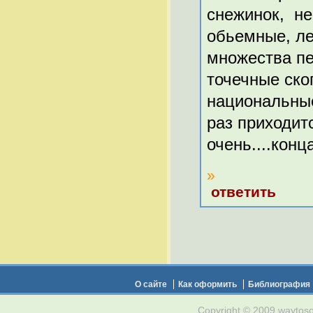
снежинок, не
обьемные, ле
множества п
точечные ско
национальные
раз приходит
очень....конца
»
ответить
О сайте
Как оформить
Библиография
Copyright © 2009 waytosou