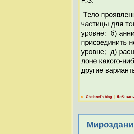
P.S.
Тело проявленн
частицы для то
уровне; б) анн
присоединить н
уровне; д) рас
лоне какого-ни
другие варианты
»
Chelanel's blog
Добавить
Мироздание