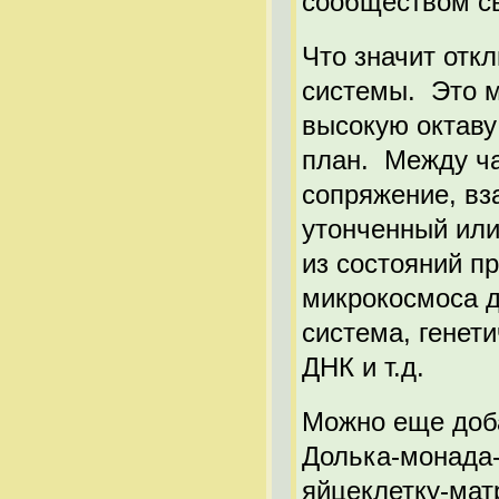
сообществом с
Что значит отк
системы. Это м
высокую октаву
план. Между ч
сопряжение, вз
утонченный или
из состояний п
микрокосмоса 
система, генет
ДНК и т.д.
Можно еще доба
Долька-монада-
яйцеклетку-мат