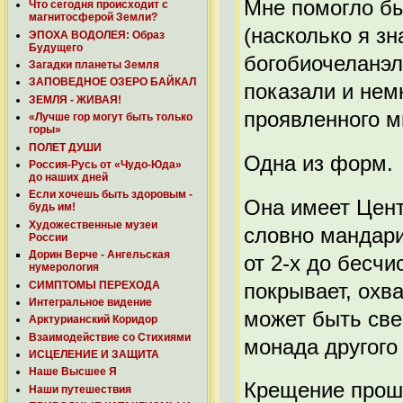
Мне помогло бы
Что сегодня происходит с
магнитосферой Земли?
(насколько я з
ЭПОХА ВОДОЛЕЯ: Образ
Будущего
богобиочеланэл
Загадки планеты Земля
ЗАПОВЕДНОЕ ОЗЕРО БАЙКАЛ
показали и нем
ЗЕМЛЯ - ЖИВАЯ!
проявленного м
«Лучше гор могут быть только
горы»
ПОЛЕТ ДУШИ
Одна из форм.
Россия-Русь от «Чудо-Юда»
до наших дней
Если хочешь быть здоровым -
Она имеет Цент
будь им!
Художественные музеи
словно мандари
России
Дорин Верче - Ангельская
от 2-х до бесч
нумерология
СИМПТОМЫ ПЕРЕХОДА
покрывает, охв
Интегральное видение
может быть све
Арктурианский Коридор
Взаимодействие со Стихиями
монада другого
ИСЦЕЛЕНИЕ И ЗАЩИТА
Наше Высшее Я
Крещение прош
Наши путешествия