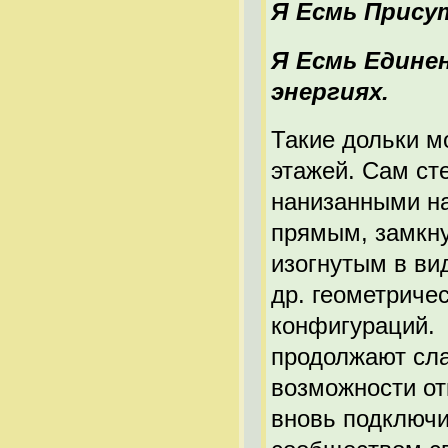
Я Есмь Прису
Я Есмь Едине
энергиях.
Такие дольки м
этажей. Сам ст
нанизанными на
прямым, замкну
изогнутым в ви
др. геометриче
конфигураций. 
продолжают сла
возможности от
вновь подключи