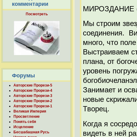
комментарии
МИРОЗДАНИЕ (
Посмотреть
Мы строим звез
соединения. Ви
много, что пол
Выстраиваем ст
плана, от бого
уровень погруж
Форумы
богобиочеланэл
Авторские Прорези-5
Занимает и осв
Авторские Прорези-4
Авторские Прорези-3
новые скрижали
Авторские Прорези-2
Авторские Прорези-1
Творец.
Великая Империя
Просветление
Когда я сосред
Понять себя
Исцеление
видеть в ней р
Бесшабашная Русь