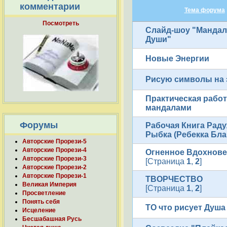
комментарии
Тема форума
Посмотреть
Слайд-шоу "Мандала
Души"
Новые Энергии
Рисую символы на 
Практическая работ
мандалами
Форумы
Рабочая Книга Рад
Рыбка (Ребекка Бла
Авторские Прорези-5
Авторские Прорези-4
Огненное Вдохнов
Авторские Прорези-3
[Страница
1
,
2
]
Авторские Прорези-2
Авторские Прорези-1
ТВОРЧЕСТВО
Великая Империя
[Страница
1
,
2
]
Просветление
Понять себя
ТО что рисует Душа 
Исцеление
Бесшабашная Русь