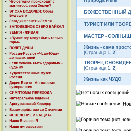
Природа и мы
Что сегодня происходит с
магнитосферой Земли?
ЭПОХА ВОДОЛЕЯ: Образ
БОЖЕСТВЕННЫЙ Д
Будущего
Загадки планеты Земля
ТУРИСТ ИЛИ ТВОР
ЗАПОВЕДНОЕ ОЗЕРО БАЙКАЛ
ЗЕМЛЯ - ЖИВАЯ!
МАСТЕР - СОЛНЫ
«Лучше гор могут быть только
горы»
Жизнь - сама прост
ПОЛЕТ ДУШИ
[Страница
1
,
2
]
Россия-Русь от «Чудо-Юда»
до наших дней
ТВОРЕЦ СНОВИДЕ
Если хочешь быть здоровым -
будь им!
[Страница
1
,
2
]
Художественные музеи
России
Жизнь как ЧУДО
Дорин Верче - Ангельская
нумерология
СИМПТОМЫ ПЕРЕХОДА
Интегральное видение
Нов
Арктурианский Коридор
Взаимодействие со Стихиями
ИСЦЕЛЕНИЕ И ЗАЩИТА
Наше Высшее Я
Наши путешествия