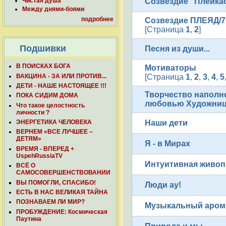
Созвездие "Плейка
Чистая душа
Между днями-боями
подробнее
Созвездие ПЛЕЯД/
[Страница
1
,
2
]
Подшивки
Песня из души...
В ПОИСКАХ БОГА
Мотиваторы
ВАКЦИНА - ЗА ИЛИ ПРОТИВ...
[Страница
1
,
2
,
3
,
4
,
5
ДЕТИ - НАШЕ НАСТОЯЩЕЕ !!!
Творчество наполн
ПОКА СИДИМ ДОМА
любовью Художни
Что такое целостность
личности ?
Наши дети
ЭНЕРГЕТИКА ЧЕЛОВЕКА
ВЕРНЕМ «ВСЕ ЛУЧШЕЕ –
ДЕТЯМ»
Я - в Мирах
ВРЕМЯ - ВПЕРЕД +
UspehRussiaTV
Интуитивная живоп
ВСЁ О
САМОСОВЕРШЕНСТВОВАНИИ
ВЫ ПОМОГЛИ, СПАСИБО!
Люди ау!
ЕСТЬ В НАС ВЕЛИКАЯ ТАЙНА
ПОЗНАВАЕМ ЛИ МИР?
Музыкальный аром
ПРОБУЖДЕНИЕ: Космическая
Паутина