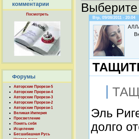
Выберите 
комментарии
Посмотреть
Втр, 09/08/2011 - 20:04
АЛЛ
В
ТАЩИТЕ
Форумы
Авторские Прорези-5
ТАЩ
Авторские Прорези-4
Авторские Прорези-3
Авторские Прорези-2
Авторские Прорези-1
Эль Риг
Великая Империя
Просветление
долго от
Понять себя
Исцеление
Бесшабашная Русь