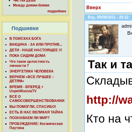
Чистая душа
Между днями-боями
Вверх
подробнее
Втр, 09/08/2011 - 20:12
admi
Подшивки
В
В ПОИСКАХ БОГА
ВАКЦИНА - ЗА ИЛИ ПРОТИВ...
ДЕТИ - НАШЕ НАСТОЯЩЕЕ !!!
ПОКА СИДИМ ДОМА
Так и 
Что такое целостность
личности ?
ЭНЕРГЕТИКА ЧЕЛОВЕКА
Складыв
ВЕРНЕМ «ВСЕ ЛУЧШЕЕ –
ДЕТЯМ»
ВРЕМЯ - ВПЕРЕД +
UspehRussiaTV
http://w
ВСЁ О
САМОСОВЕРШЕНСТВОВАНИИ
ВЫ ПОМОГЛИ, СПАСИБО!
ЕСТЬ В НАС ВЕЛИКАЯ ТАЙНА
Кто на 
ПОЗНАВАЕМ ЛИ МИР?
ПРОБУЖДЕНИЕ: Космическая
Паутина