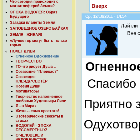
Что сегодня происходит с
Вверх
магнитосферой Земли?
ЭПОХА ВОДОЛЕЯ: Образ
Ср, 12/10/2011 - 14:54
Будущего
Загадки планеты Земля
Лайтли
ЗАПОВЕДНОЕ ОЗЕРО БАЙКАЛ
Вне 
ЗЕМЛЯ - ЖИВАЯ!
«Лучше гор могут быть только
горы»
ПОЛЕТ ДУШИ
Огненное Вдохновение
ТВОРЧЕСТВО
Огненное
ТО что рисует Душа ..
Созвездие "Плейкаст"
Созвездие
Спасибо 
ПЛЕЯД/7СЕСТЁР
Поэзия Души
Мотиваторы
Творчество наполненное
Приятно з
любовью Художницы Лили
Я - в Мирах
Жизнь - сама простота!
Эзотерические сюжеты в
Одухотвор
стихах
ВОДОЛЕЙ - ЭПОХА
БЕССМЕРТНЫХ!
О ЧЕЛОВЕКЕ И
ЧЕЛОВЕЧЕСТВЕ