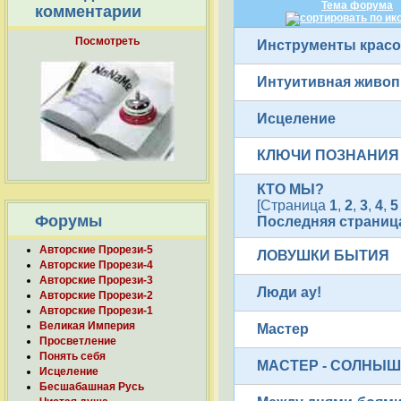
Тема форума
комментарии
Посмотреть
Инструменты крас
Интуитивная живоп
Исцеление
КЛЮЧИ ПОЗНАНИЯ
КТО МЫ?
[Страница
1
,
2
,
3
,
4
,
5
Форумы
Последняя страница
Авторские Прорези-5
ЛОВУШКИ БЫТИЯ
Авторские Прорези-4
Авторские Прорези-3
Люди ау!
Авторские Прорези-2
Авторские Прорези-1
Великая Империя
Мастер
Просветление
Понять себя
МАСТЕР - СОЛНЫ
Исцеление
Бесшабашная Русь