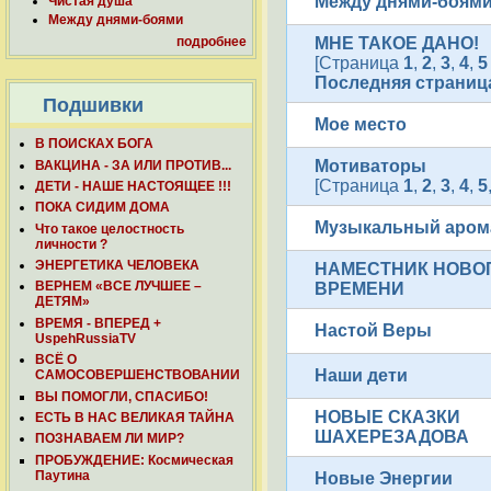
Между днями-боям
Чистая душа
Между днями-боями
МНЕ ТАКОЕ ДАНО!
подробнее
[Страница
1
,
2
,
3
,
4
,
5
Последняя страница
Подшивки
Мое место
В ПОИСКАХ БОГА
Мотиваторы
ВАКЦИНА - ЗА ИЛИ ПРОТИВ...
[Страница
1
,
2
,
3
,
4
,
5
ДЕТИ - НАШЕ НАСТОЯЩЕЕ !!!
ПОКА СИДИМ ДОМА
Музыкальный аром
Что такое целостность
личности ?
ЭНЕРГЕТИКА ЧЕЛОВЕКА
НАМЕСТНИК НОВО
ВЕРНЕМ «ВСЕ ЛУЧШЕЕ –
ВРЕМЕНИ
ДЕТЯМ»
ВРЕМЯ - ВПЕРЕД +
Настой Веры
UspehRussiaTV
ВСЁ О
Наши дети
САМОСОВЕРШЕНСТВОВАНИИ
ВЫ ПОМОГЛИ, СПАСИБО!
НОВЫЕ СКАЗКИ
ЕСТЬ В НАС ВЕЛИКАЯ ТАЙНА
ШАХЕРЕЗАДОВА
ПОЗНАВАЕМ ЛИ МИР?
ПРОБУЖДЕНИЕ: Космическая
Паутина
Новые Энергии