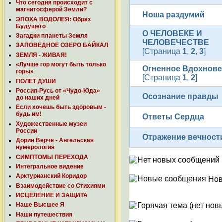
Что сегодня происходит с
магнитосферой Земли?
Ноша раздумий
ЭПОХА ВОДОЛЕЯ: Образ
Будущего
О ЧЕЛОВЕКЕ И
Загадки планеты Земля
ЧЕЛОВЕЧЕСТВЕ
ЗАПОВЕДНОЕ ОЗЕРО БАЙКАЛ
[Страница
1
,
2
,
3
]
ЗЕМЛЯ - ЖИВАЯ!
«Лучше гор могут быть только
Огненное Вдохнов
горы»
[Страница
1
,
2
]
ПОЛЕТ ДУШИ
Россия-Русь от «Чудо-Юда»
Осознание правды
до наших дней
Если хочешь быть здоровым -
будь им!
Ответы Сердца
Художественные музеи
России
Отражение вечност
Дорин Верче - Ангельская
нумерология
СИМПТОМЫ ПЕРЕХОДА
Интегральное видение
Арктурианский Коридор
Нов
Взаимодействие со Стихиями
ИСЦЕЛЕНИЕ И ЗАЩИТА
Наше Высшее Я
Наши путешествия