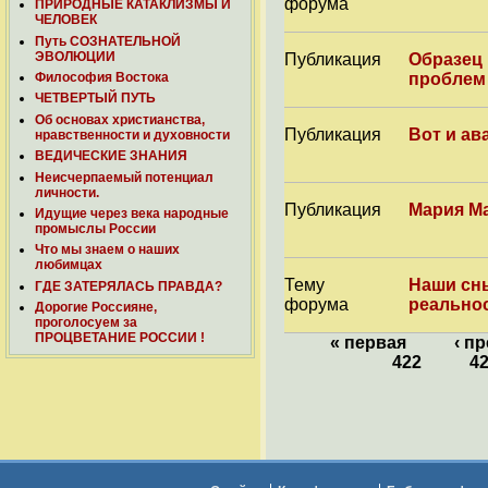
форума
ПРИРОДНЫЕ КАТАКЛИЗМЫ И
ЧЕЛОВЕК
Путь СОЗНАТЕЛЬНОЙ
ЭВОЛЮЦИИ
Публикация
Образец
проблем
Философия Востока
ЧЕТВЕРТЫЙ ПУТЬ
Об основах христианства,
Публикация
Вот и ав
нравственности и духовности
ВЕДИЧЕСКИЕ ЗНАНИЯ
Неисчерпаемый потенциал
личности.
Публикация
Мария Ма
Идущие через века народные
промыслы России
Что мы знаем о наших
любимцах
Тему
Наши сны
ГДЕ ЗАТЕРЯЛАСЬ ПРАВДА?
форума
реальнос
Дорогие Россияне,
проголосуем за
ПРОЦВЕТАНИЕ РОССИИ !
« первая
‹ п
422
4