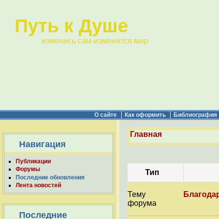
Путь к Душе
изменись сам-изменится мир
О сайте
Как оформить
Библиография
Главная
Навигация
Публикации
Форумы
Тип
Последние обновления
Лента новостей
Тему
Благода
форума
Последние