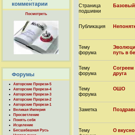
комментарии
Страница
Базовый
подшивки
Посмотреть
Публикация
Непонятк
Тему
Эволюция
форума
путь в б
Тему
Согреем 
форума
друга
Форумы
Авторские Прорези-5
Тему
ОШО
Авторские Прорези-4
форума
Авторские Прорези-3
Авторские Прорези-2
Авторские Прорези-1
Заметка
Поздрав
Великая Империя
Просветление
Понять себя
Исцеление
Тему
О вкусно
Бесшабашная Русь