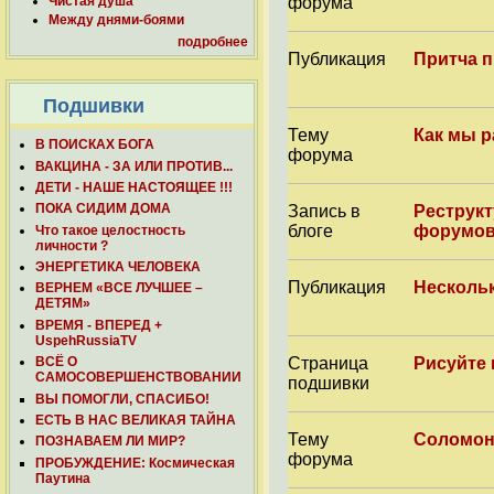
форума
Чистая душа
Между днями-боями
подробнее
Публикация
Притча п
Подшивки
Тему
Как мы р
В ПОИСКАХ БОГА
форума
ВАКЦИНА - ЗА ИЛИ ПРОТИВ...
ДЕТИ - НАШЕ НАСТОЯЩЕЕ !!!
ПОКА СИДИМ ДОМА
Запись в
Реструкт
блоге
форумов
Что такое целостность
личности ?
ЭНЕРГЕТИКА ЧЕЛОВЕКА
Публикация
Несколь
ВЕРНЕМ «ВСЕ ЛУЧШЕЕ –
ДЕТЯМ»
ВРЕМЯ - ВПЕРЕД +
UspehRussiaTV
Страница
Рисуйте 
ВСЁ О
САМОСОВЕРШЕНСТВОВАНИИ
подшивки
ВЫ ПОМОГЛИ, СПАСИБО!
ЕСТЬ В НАС ВЕЛИКАЯ ТАЙНА
Тему
Соломон
ПОЗНАВАЕМ ЛИ МИР?
форума
ПРОБУЖДЕНИЕ: Космическая
Паутина