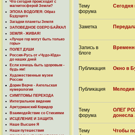
Что сегодня происходит с
Тему
Сегодня
магнитосферой Земли?
форума
ЭПОХА ВОДОЛЕЯ: Образ
Будущего
Загадки планеты Земля
Заметка
Передал
ЗАПОВЕДНОЕ ОЗЕРО БАЙКАЛ
ЗЕМЛЯ - ЖИВАЯ!
«Лучше гор могут быть только
горы»
Запись в
Временн
ПОЛЕТ ДУШИ
блоге
Россия-Русь от «Чудо-Юда»
до наших дней
Если хочешь быть здоровым -
Публикация
Окно в 
будь им!
Художественные музеи
России
Дорин Верче - Ангельская
Публикация
Мелодия
нумерология
СИМПТОМЫ ПЕРЕХОДА
Интегральное видение
Арктурианский Коридор
Тему
ОЛЕГ РОЖ
Взаимодействие со Стихиями
форума
донесла .
ИСЦЕЛЕНИЕ И ЗАЩИТА
Наше Высшее Я
Тему
Чтобы по
Наши путешествия