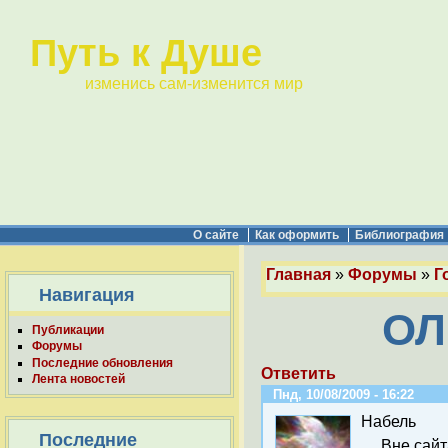
Путь к Душе
изменись сам-изменится мир
О сайте
Как оформить
Библиография
Главная
»
Форумы
»
Г
Навигация
ОЛ
Публикации
Форумы
Последние обновления
Ответить
Лента новостей
Пнд, 10/08/2009 - 16:22
Набель
Последние
Вне сайт