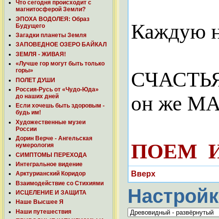
Что сегодня происходит с
магнитосферой Земли?
ЭПОХА ВОДОЛЕЯ: Образ
Каждую н
Будущего
Загадки планеты Земля
ЗАПОВЕДНОЕ ОЗЕРО БАЙКАЛ
ЗЕМЛЯ - ЖИВАЯ!
«Лучше гор могут быть только
горы»
СЧАСТЬЯ
ПОЛЕТ ДУШИ
Россия-Русь от «Чудо-Юда»
он же МАУГ
до наших дней
Если хочешь быть здоровым -
будь им!
Художественные музеи
России
Дорин Верче - Ангельская
ПОЕМ
нумерология
СИМПТОМЫ ПЕРЕХОДА
Интегральное видение
Вверх
Арктурианский Коридор
Взаимодействие со Стихиями
Настройк
ИСЦЕЛЕНИЕ И ЗАЩИТА
Наше Высшее Я
Наши путешествия