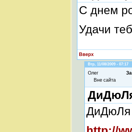
С днем р
Удачи теб
Вверх
Втр, 11/08/2009 - 07:17
Олег
За
Вне сайта
ДиДюЛ
ДиДюЛя
http://