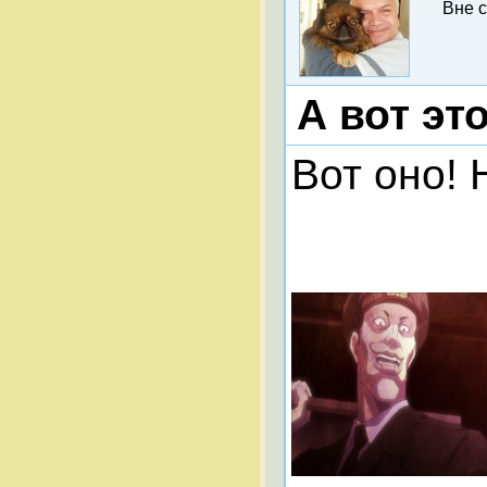
Вне 
А вот эт
Вот оно!