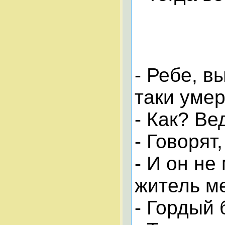
- Ребе, в
таки умер
- Как? Ве
- Говорят,
- И он н
житель ме
- Гордый 