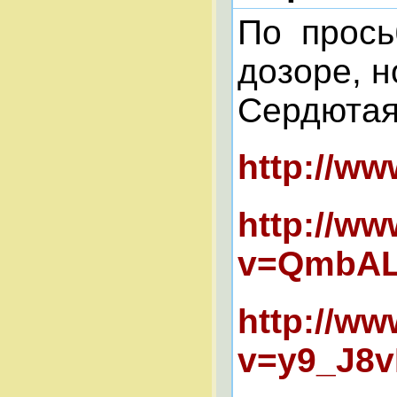
По просьб
дозоре, н
Сердютая
http://w
http://w
v=QmbALB
http://w
v=y9_J8v