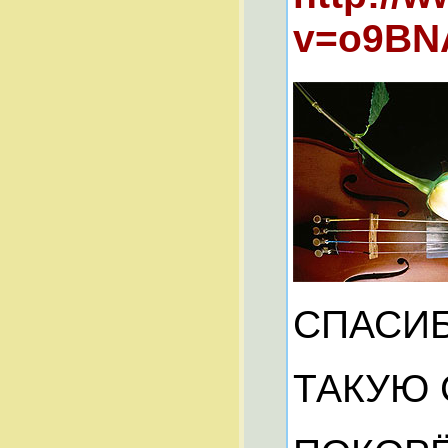
v=o9BNA
СПАСИБО
ТАКУЮ 