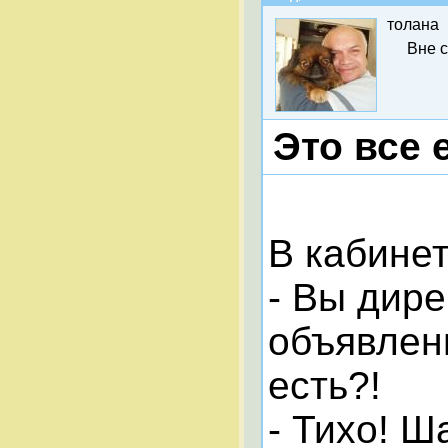
толана
Вне 
Это все 
В кабинет
- Вы дире
объявлени
есть?!
- Тихо! Ш