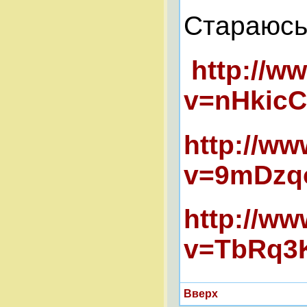
Стараюсь,
http://w
v=nHkicC
http://w
v=9mDzqo
http://w
v=TbRq3K
Вверх