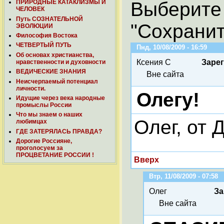
Выберите
ПРИРОДНЫЕ КАТАКЛИЗМЫ И
ЧЕЛОВЕК
Путь СОЗНАТЕЛЬНОЙ
"Сохранит
ЭВОЛЮЦИИ
Философия Востока
ЧЕТВЕРТЫЙ ПУТЬ
Пнд, 10/08/2009 - 16:59
Об основах христианства,
Ксения С
Заре
нравственности и духовности
ВЕДИЧЕСКИЕ ЗНАНИЯ
Вне сайта
Неисчерпаемый потенциал
личности.
Олегу!
Идущие через века народные
промыслы России
Что мы знаем о наших
Олег, от
любимцах
ГДЕ ЗАТЕРЯЛАСЬ ПРАВДА?
Дорогие Россияне,
проголосуем за
ПРОЦВЕТАНИЕ РОССИИ !
Вверх
Втр, 11/08/2009 - 07:58
Олег
За
Вне сайта