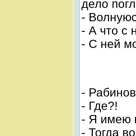
дело пог
- Волнуюс
- А что с 
- С ней м
- Рабинов
- Где?!
- Я имею 
- Тогда в