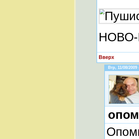
НОВО-РО
Вверх
Втр, 11/08/2009 
опомн
Опомн