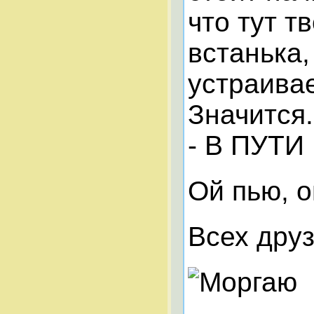
что тут т
встанька,
устраивае
Значится.
- В ПУТ
Ой пью, о
Всех друз