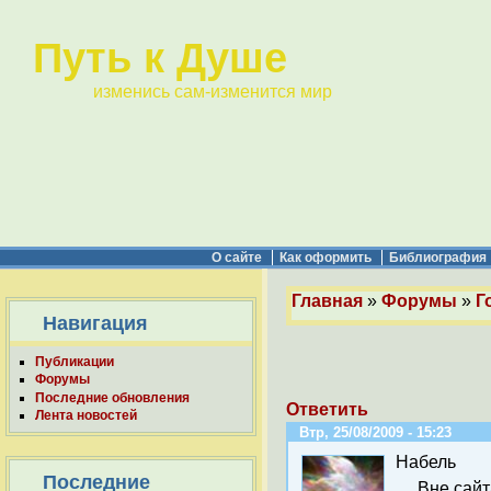
Путь к Душе
изменись сам-изменится мир
О сайте
Как оформить
Библиография
Главная
»
Форумы
»
Г
Навигация
Публикации
Форумы
Последние обновления
Ответить
Лента новостей
Втр, 25/08/2009 - 15:23
Набель
Последние
Вне сайт