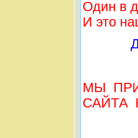
Один в 
И это на
МЫ ПР
САЙТА 