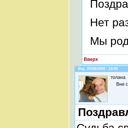
Поздрав
Нет раз
Мы роди
Вверх
Втр, 25/08/2009 - 18:50
толана
Вне 
Поздрав
Судьба св