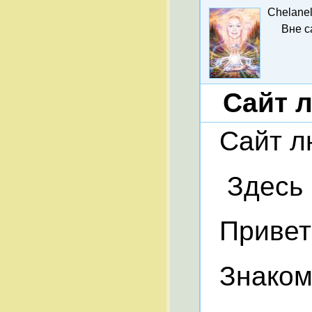
Chelane
Вне с
Cайт л
Cайт лю
Здесь ч
Приветс
Знакомы