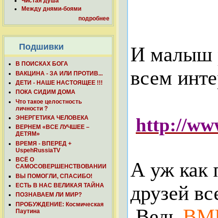
Чистая душа
Между днями-боями
подробнее
Подшивки
И малыш р
В ПОИСКАХ БОГА
всем инте
ВАКЦИНА - ЗА ИЛИ ПРОТИВ...
ДЕТИ - НАШЕ НАСТОЯЩЕЕ !!!
ПОКА СИДИМ ДОМА
Что такое целостность
личности ?
http://w
ЭНЕРГЕТИКА ЧЕЛОВЕКА
ВЕРНЕМ «ВСЕ ЛУЧШЕЕ –
ДЕТЯМ»
ВРЕМЯ - ВПЕРЕД +
UspehRussiaTV
ВСЁ О
А уж как 
САМОСОВЕРШЕНСТВОВАНИИ
ВЫ ПОМОГЛИ, СПАСИБО!
друзей вс
ЕСТЬ В НАС ВЕЛИКАЯ ТАЙНА
ПОЗНАВАЕМ ЛИ МИР?
ПРОБУЖДЕНИЕ: Космическая
Ведь
ВМ
Паутина