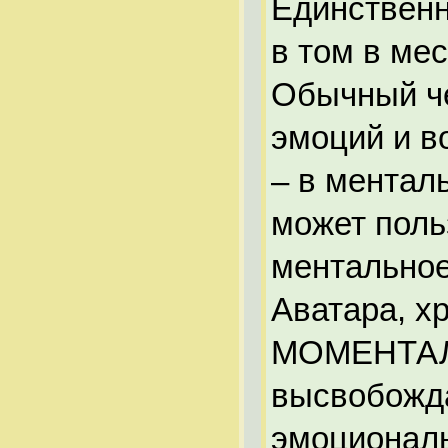
Единственн
в том в ме
Обычный че
эмоций и в
– в ментал
может поль
ментальное
Аватара, х
МОМЕНТАЛЬН
высвобожда
эмоциональ