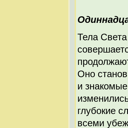
Одиннадц
Тела Света
совершаетс
продолжают
Оно станов
и знакомые
изменились
глубокие с
всеми убеж