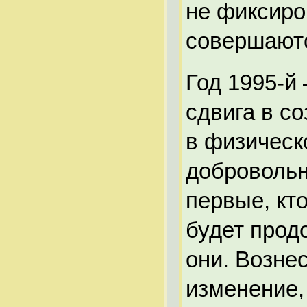
не фиксиро
совершаютс
Год 1995-й
сдвига в с
в физическ
добровольн
первые, кт
будет продо
они. Возне
изменение,