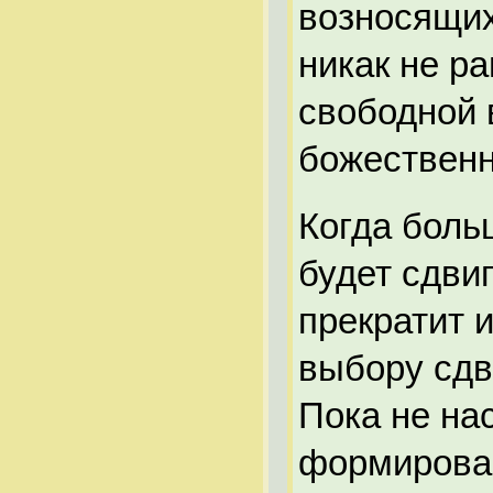
возносящих
никак не р
свободной 
божественн
Когда боль
будет сдви
прекратит и
выбору сдв
Пока не нас
формирован