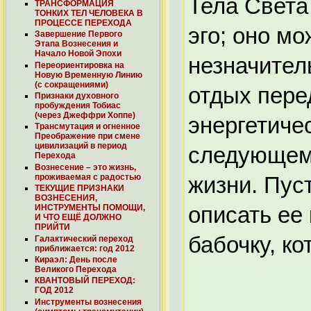
Тела Света
ТРАНСФОРМАЦИЯ
ТОНКИХ ТЕЛ ЧЕЛОВЕКА В
ПРОЦЕССЕ ПЕРЕХОДА
эго; оно м
Завершение Первого
Этапа Вознесения и
Начало Новой Эпохи
незначител
Переориентировка на
Новую Временную Линию
(с сокращениями)
отдых пере
Признаки духовного
пробуждения Тобиас
(через Джеффри Хоппе)
энергетичес
Трансмутация и огненное
Преображение при смене
цивилизаций в период
следующему
Перехода
Вознесение – это жизнь,
жизни. Пус
проживаемая с радостью
ТЕКУЩИЕ ПРИЗНАКИ
ВОЗНЕСЕНИЯ,
описать ее
ИНСТРУМЕНТЫ ПОМОЩИ,
И ЧТО ЕЩЁ ДОЛЖНО
ПРИЙТИ
бабочку, к
Галактический переход
приближается: год 2012
Кираэл: День после
Великого Перехода
КВАНТОВЫЙ ПЕРЕХОД:
ГОД 2012
Инструменты вознесения