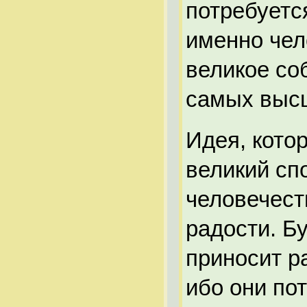
потребуется
именно чел
великое со
самых высш
Идея, кото
великий сп
человечест
радости. Б
приносит р
ибо они по