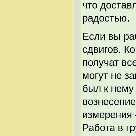
что достав
радостью.
Если вы ра
сдвигов. К
получат вс
могут не з
был к нему 
вознесение
измерения 
Работа в г