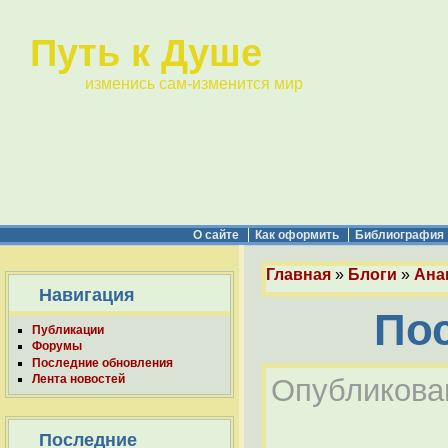
Путь к Душе
изменись сам-изменится мир
О сайте
Как оформить
Библиография
Главная
»
Блоги
»
Ана
Навигация
По
Публикации
Форумы
Последние обновления
Лента новостей
Опубликован
Последние