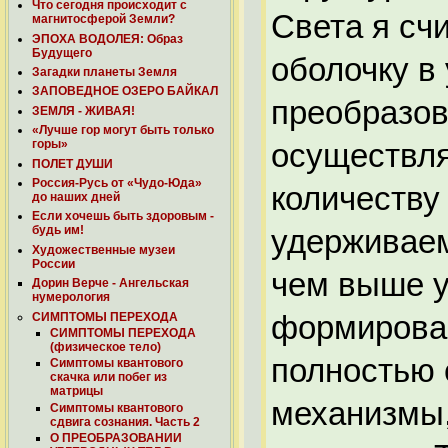
Что сегодня происходит с
Света я сч
магнитосферой Земли?
ЭПОХА ВОДОЛЕЯ: Образ
Будущего
оболочку в
Загадки планеты Земля
ЗАПОВЕДНОЕ ОЗЕРО БАЙКАЛ
преобразов
ЗЕМЛЯ - ЖИВАЯ!
«Лучше гор могут быть только
осуществля
горы»
ПОЛЕТ ДУШИ
Россия-Русь от «Чудо-Юда»
количеству 
до наших дней
Если хочешь быть здоровым -
удерживаем
будь им!
Художественные музеи
России
чем выше у
Дорин Верче - Ангельская
нумерология
формирован
СИМПТОМЫ ПЕРЕХОДА
СИМПТОМЫ ПЕРЕХОДА
(физическое тело)
полностью 
Симптомы квантового
скачка или побег из
матрицы
механизмы,
Симптомы квантового
сдвига сознания. Часть 2
О ПРЕОБРАЗОВАНИИ