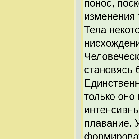
понос, поск
изменения 
Тела некот
нисхождени
Человеческ
становясь 
Единственн
только оно
интенсивны
плавание. 
формирова