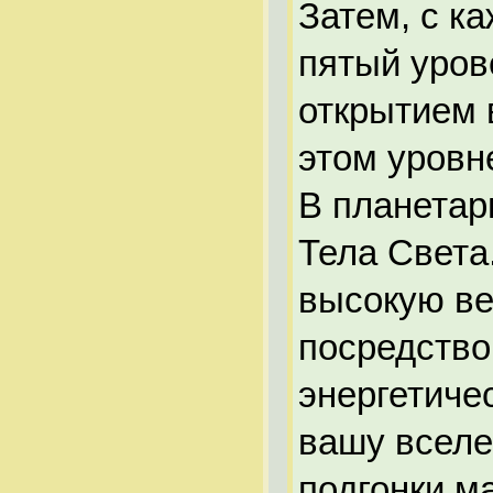
Затем, с к
пятый урове
открытием 
этом уровн
В планетар
Тела Света
высокую ве
посредство
энергетиче
вашу вселе
подгонки м