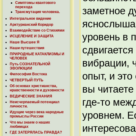
Симптомы квантового
перехода
заметное д
Трансмутация человека.
Интегральное видение
яснослышан
Арктурианский Коридор
Взаимодействие со Стихиями
уровень в 
ИСЦЕЛЕНИЕ И ЗАЩИТА
Наше Высшее Я
сдвигается
Наши путешествия
ПРИРОДНЫЕ КАТАКЛИЗМЫ И
ЧЕЛОВЕК
вибрации, 
Путь СОЗНАТЕЛЬНОЙ
ЭВОЛЮЦИИ
опыт, и это
Философия Востока
ЧЕТВЕРТЫЙ ПУТЬ
вы читаете 
Об основах христианства,
нравственности и духовности
ВЕДИЧЕСКИЕ ЗНАНИЯ
где-то меж
Неисчерпаемый потенциал
личности.
уровнем. Е
Идущие через века народные
промыслы России
Что мы знаем о наших
интересова
любимцах
ГДЕ ЗАТЕРЯЛАСЬ ПРАВДА?