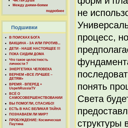
форм и пла
Чистая душа
Между днями-боями
не использ
подробнее
Универсаль
Подшивки
процесс, н
В ПОИСКАХ БОГА
ВАКЦИНА - ЗА ИЛИ ПРОТИВ...
предполага
ДЕТИ - НАШЕ НАСТОЯЩЕЕ !!!
ПОКА СИДИМ ДОМА
фундамент
Что такое целостность
личности ?
ЭНЕРГЕТИКА ЧЕЛОВЕКА
последоват
ВЕРНЕМ «ВСЕ ЛУЧШЕЕ –
ДЕТЯМ»
понять про
ВРЕМЯ - ВПЕРЕД +
UspehRussiaTV
ВСЁ О
Света буде
САМОСОВЕРШЕНСТВОВАНИИ
ВЫ ПОМОГЛИ, СПАСИБО!
предоставл
ЕСТЬ В НАС ВЕЛИКАЯ ТАЙНА
ПОЗНАВАЕМ ЛИ МИР?
ПРОБУЖДЕНИЕ: Космическая
структуры
Паутина