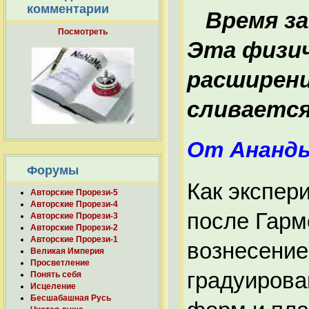
комментарии
Время зат
Посмотреть
Эта физич
расширени
сливается
От Ананды
Форумы
Как экспер
Авторские Прорези-5
Авторские Прорези-4
после Гарм
Авторские Прорези-3
Авторские Прорези-2
Авторские Прорези-1
вознесение
Великая Империя
Просветление
градуирова
Понять себя
Исцеление
Бесшабашная Русь