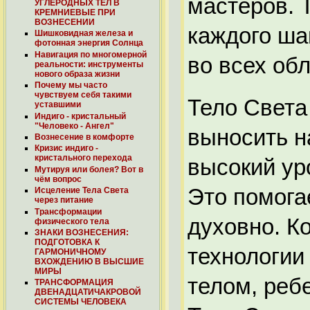
мастеров. 
УГЛЕРОДНЫХ ТЕЛ В
КРЕМНИЕВЫЕ ПРИ
ВОЗНЕСЕНИИ
каждого ша
Шишковидная железа и
фотонная энергия Солнца
Навигация по многомерной
во всех обл
реальности: инструменты
нового образа жизни
Почему мы часто
чувствуем себя такими
Тело Света
уставшими
Индиго - кристальный
"Человеко - Ангел"
выносить н
Вознесение в комфорте
Кризис индиго -
кристального перехода
высокий ур
Мутируя или болея? Вот в
чём вопрос
Это помога
Исцеление Тела Света
через питание
Трансформации
духовно. К
физического тела
ЗНАКИ ВОЗНЕСЕНИЯ:
ПОДГОТОВКА К
технологии
ГАРМОНИЧНОМУ
ВХОЖДЕНИЮ В ВЫСШИЕ
МИРЫ
телом, ребе
ТРАНСФОРМАЦИЯ
ДВЕНАДЦАТИЧАКРОВОЙ
СИСТЕМЫ ЧЕЛОВЕКА