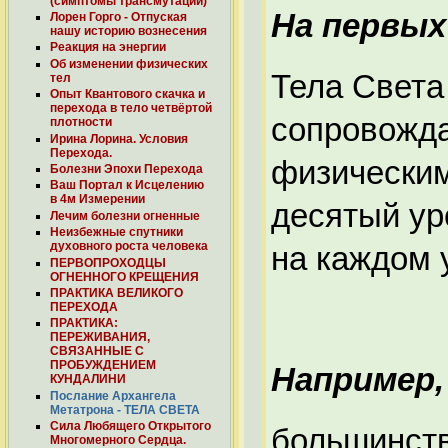
(симптомы трансмутации)
На первых
Лорен Горго - Отпуская
нашу историю вознесения
Реакция на энергии
Об изменении физических
Тела Света
тел
Опыт Квантового скачка и
перехода в тело четвёртой
сопровожд
плотности
Ирина Лорина. Условия
Перехода.
физическим
Болезни Эпохи Перехода
Ваш Портал к Исцелению
в 4м Измерении
десятый ур
Лечим болезни огненные
Неизбежные спутники
духовного роста человека
на каждом 
ПЕРВОПРОХОДЦЫ
ОГНЕННОГО КРЕЩЕНИЯ
ПРАКТИКА ВЕЛИКОГО
ПЕРЕХОДА
ПРАКТИКА:
ПЕРЕЖИВАНИЯ,
СВЯЗАННЫЕ С
ПРОБУЖДЕНИЕМ
Например,
КУНДАЛИНИ
Послание Архангела
Метатрона - ТЕЛА СВЕТА
Сила Любящего Открытого
большинств
Многомерного Сердца.