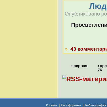
Люди
Опубликовано pod
Просветлен
»
43 комментар
« первая
‹ пр
76
О сайте
Как оформить
Библиография