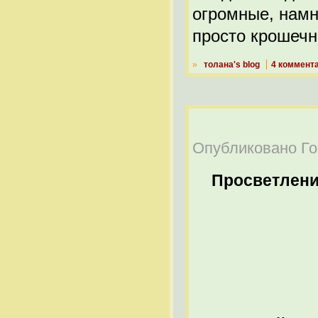
огромные, намн
просто крошечн
»
толана's blog
4 коммент
Опубликовано Гост
Просветлен