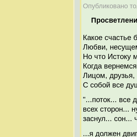
Опубликовано тол
Просветлен
Какое счастье 
Любви, несущем
Но что Истоку 
Когда вернемся
Лицом, друзья, 
С собой все ду
"...поток... вс
всех сторон... 
заснул... сон..
...я должен дви