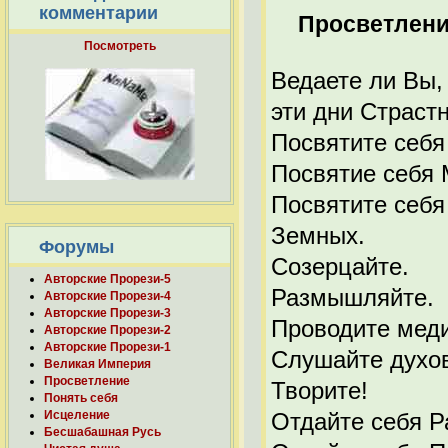
комментарии
Просветлен
Посмотреть
Ведаете ли Вы,
эти дни Страст
Посвятите себя
Посвятие себя 
Посвятите себя
Земных.
Форумы
Созерцайте.
Авторские Прорези-5
Размышляйте.
Авторские Прорези-4
Авторские Прорези-3
Проводите мед
Авторские Прорези-2
Авторские Прорези-1
Слушайте духо
Великая Империя
Просветление
Творите!
Понять себя
Отдайте себя Р
Исцеление
Бесшабашная Русь