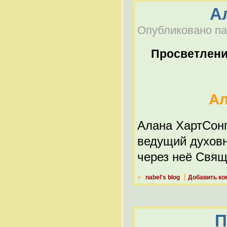
А
Опубликовано nab
Просветлен
Ал
Алана ХартСонг
ведущий духов
через неё Свящ
»
nabel's blog
Добавить ко
П