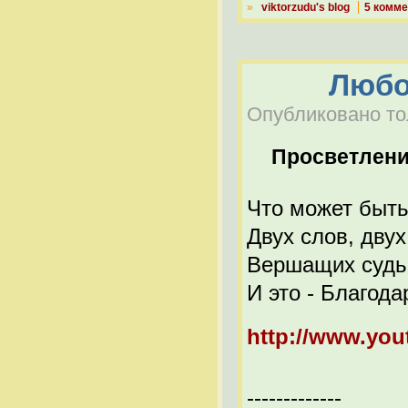
»
viktorzudu's blog
5 комме
Любо
Опубликовано тол
Просветлен
Что может быть
Двух слов, двух
Вершащих судьб
И это - Благод
http://www.yo
-------------