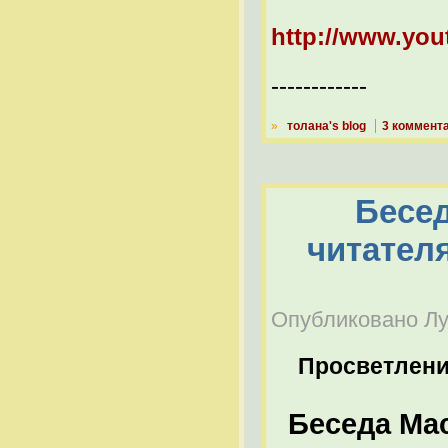
http://www.yo
------------
»
толана's blog
3 коммент
Бесед
читател
Опубликовано Луч
Просветлен
Беседа Мас