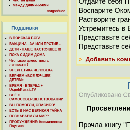
Отдайте себя 
Чистая душа
Между днями-боями
Воспарите Оком
подробнее
Растворите гра
Устремитесь в 
Подшивки
Представьте се
В ПОИСКАХ БОГА
ВАКЦИНА - ЗА ИЛИ ПРОТИВ...
Представьте се
ДЕТИ - НАШЕ НАСТОЯЩЕЕ !!!
ПОКА СИДИМ ДОМА
»
Добавить ком
Что такое целостность
личности ?
ЭНЕРГЕТИКА ЧЕЛОВЕКА
ВЕРНЕМ «ВСЕ ЛУЧШЕЕ –
ДЕТЯМ»
ВРЕМЯ - ВПЕРЕД +
UspehRussiaTV
Опубликовано Све
ВСЁ О
САМОСОВЕРШЕНСТВОВАНИИ
ВЫ ПОМОГЛИ, СПАСИБО!
Просветлен
ЕСТЬ В НАС ВЕЛИКАЯ ТАЙНА
ПОЗНАВАЕМ ЛИ МИР?
ПРОБУЖДЕНИЕ: Космическая
Прочла книгу "
Паутина