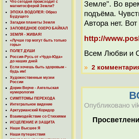
Что сегодня происходит с
Земле". Во вре
магнитосферой Земли?
подъёма. Чувст
ЭПОХА ВОДОЛЕЯ: Образ
Будущего
Автора нет. Вот
Загадки планеты Земля
ЗАПОВЕДНОЕ ОЗЕРО БАЙКАЛ
ЗЕМЛЯ - ЖИВАЯ!
http://www.posl
«Лучше гор могут быть только
горы»
ПОЛЕТ ДУШИ
Всем Любви и С
Россия-Русь от «Чудо-Юда»
до наших дней
»
2 комментари
Если хочешь быть здоровым -
будь им!
Художественные музеи
России
Дорин Верче - Ангельская
В
нумерология
СИМПТОМЫ ПЕРЕХОДА
Опубликовано vikt
Интегральное видение
Арктурианский Коридор
Взаимодействие со Стихиями
Просветлен
ИСЦЕЛЕНИЕ И ЗАЩИТА
Наше Высшее Я
Наши путешествия