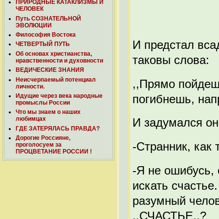
ПРИРОДНЫЕ КАТАКЛИЗМЫ И
ЧЕЛОВЕК
Путь СОЗНАТЕЛЬНОЙ
ЭВОЛЮЦИИ
Философия Востока
И предстал вса
ЧЕТВЕРТЫЙ ПУТЬ
Об основах христианства,
таковы слова:
нравственности и духовности
ВЕДИЧЕСКИЕ ЗНАНИЯ
Неисчерпаемый потенциал
,,Прямо пойдеш
личности.
погибнешь, нап
Идущие через века народные
промыслы России
Что мы знаем о наших
любимцах
И задумался о
ГДЕ ЗАТЕРЯЛАСЬ ПРАВДА?
Дорогие Россияне,
-Странник, как
проголосуем за
ПРОЦВЕТАНИЕ РОССИИ !
-Я не ошибусь, 
искать счастье.
разумный челов
,,СЧАСТЬЕ,,?