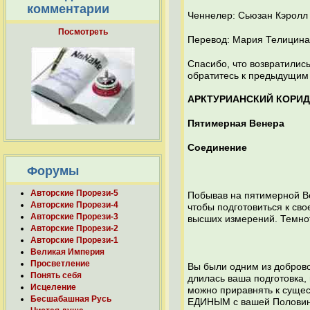
комментарии
Ченнелер: Сьюзан Кэролл
Посмотреть
Перевод: Мария Телицина
Спасибо, что возвратилис
обратитесь к предыдущим 
АРКТУРИАНСКИЙ КОРИД
Пятимерная Венера
Соединение
Форумы
Авторские Прорези-5
Побывав на пятимерной В
Авторские Прорези-4
чтобы подготовиться к св
Авторские Прорези-3
высших измерений. Темнот
Авторские Прорези-2
Авторские Прорези-1
Великая Империя
Просветление
Вы были одним из доброво
Понять себя
длилась ваша подготовка, 
Исцеление
можно приравнять к сущес
Бесшабашная Русь
ЕДИНЫМ с вашей Половинк