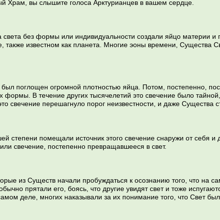
й Храм, вы слышите голоса Арктурианцев в вашем сердце.
 света без формы или индивидуальности создали яйцо материи и 
е, также известном как планета. Многие эоны времени, Существа 
 был поглощен огромной плотностью яйца. Потом, постепенно, посл
х формы. В течение других тысячелетий это свечение было тайной,
то свечение перешагнуло порог неизвестности, и даже Существа ст
шей степени помещали источник этого свечение снаружи от себя и 
или свечение, постепенно превращавшееся в свет.
торые из Существ начали пробуждаться к осознанию того, что на са
 обычно прятали его, боясь, что другие увидят свет и тоже испуга
амом деле, многих наказывали за их понимание того, что Свет был