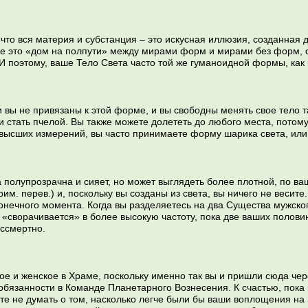
что вся материя и субстанция – это искусная иллюзия, созданная
ие это «дом на полпути» между мирами форм и мирами без форм, 
 И поэтому, ваше Тело Света часто той же гуманоидной формы, как 
вы не привязаны к этой форме, и вы свободны менять свое тело та
и стать пчелой. Вы также можете долететь до любого места, потому
высших измерений, вы часто принимаете форму шарика света, или
 полупрозрачна и сияет, но может выглядеть более плотной, по в
рим. перев.) и, поскольку вы созданы из света, вы ничего не вес
нечного момента. Когда вы разделяетесь на два Существа мужског
о «сворачивается» в более высокую частоту, пока две ваших полов
ессмертно.
ое и женское в Храме, поскольку именно так вы и пришли сюда чер
бязанности в Команде Планетарного Вознесения. К счастью, пока в
те не думать о том, насколько легче были бы ваши воплощения на 