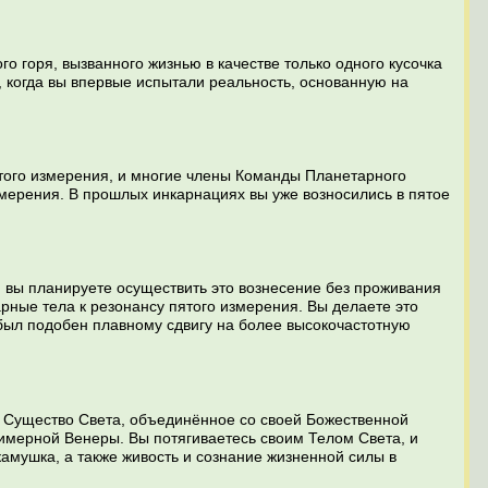
о горя, вызванного жизнью в качестве только одного кусочка
 когда вы впервые испытали реальность, основанную на
пятого измерения, и многие члены Команды Планетарного
измерения. В прошлых инкарнациях вы уже возносились в пятое
, вы планируете осуществить это вознесение без проживания
рные тела к резонансу пятого измерения. Вы делаете это
д был подобен плавному сдвигу на более высокочастотную
Е Существо Света, объединённое со своей Божественной
имерной Венеры. Вы потягиваетесь своим Телом Света, и
амушка, а также живость и сознание жизненной силы в