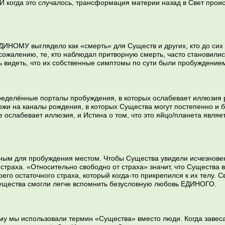
 когда это случалось, трансформация материи назад в Свет прои
ДИНОМУ выглядело как «смерть» для Существ и других, кто до сих 
сожалению, те, кто наблюдал притворную смерть, часто становилис
ь видеть, что их собственные симптомы по сути были пробуждением
ределённые порталы пробуждения, в которых ослабевает иллюзия р
хожи на каналы рождения, в которых Существа могут постепенно и 
е ослабевает иллюзия, и Истина о том, что это яйцо/планета являе
ным для пробуждения местом. Чтобы Существа увидели исчезновен
страха. «Относительно свободно от страха» значит, что Существа 
его остаточного страха, который когда-то прикрепился к их телу. 
Существа смогли легче вспомнить безусловную любовь ЕДИНОГО.
му мы использовали термин «Существа» вместо люди. Когда завеса