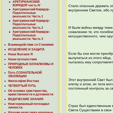
АРКТУРИАНСКИЙ
КОРИДОР часть IV
Стало опасным держать это
Арктурианский Коридор -
внутренним Светом, ибо п
Параллельные
реальности. Часть 1
Арктурианский Коридор -
Параллельные
И были войны между теми,
реальности. Часть 2
сожалению те, кто погибли
Арктурианский Коридор -
Параллельные
могущественного, чем оруж
реальности. Часть 3
Взаимодействие со Стихиями
ИСЦЕЛЕНИЕ И ЗАЩИТА
Если бы они могли преобра
Наше Высшее Я
вылупиться из этого яйца,
Наши путешествия
пытались ему сопротивлят
ПРИРОДНЫЕ КАТАКЛИЗМЫ И
ЧЕЛОВЕК
Путь СОЗНАТЕЛЬНОЙ
ЭВОЛЮЦИИ
Этот внутренний Свет был
Философия Востока
клетку и атом, их тела м
ЧЕТВЕРТЫЙ ПУТЬ
постоянный контроль за 
Об основах христианства,
нравственности и духовности
ВЕДИЧЕСКИЕ ЗНАНИЯ
Неисчерпаемый потенциал
Страх был единственным в
личности.
Света Существами в свои 
Идущие через века народные