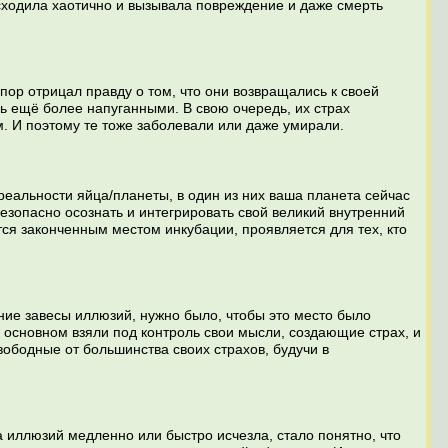
сходила хаотично и вызывала повреждение и даже смерть
пор отрицал правду о том, что они возвращались к своей
ь ещё более напуганными. В свою очередь, их страх
. И поэтому те тоже заболевали или даже умирали.
еальности яйца/планеты, в один из них ваша планета сейчас
безопасно осознать и интегрировать свой великий внутренний
тся законченным местом инкубации, проявляется для тех, кто
ие завесы иллюзий, нужно было, чтобы это место было
в основном взяли под контроль свои мысли, создающие страх, и
Свободные от большинства своих страхов, будучи в
 иллюзий медленно или быстро исчезла, стало понятно, что