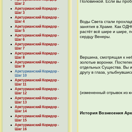
Половинкой. Если вы проб
Шаг 2
Арктурианский Коридор -
Шаг 3
Арктурианский Коридор -
Шаг 4
Воды Света стали прохлад
Арктурианский Коридор -
занятия в Храме. Как ОДН
Шаг 5
растёт всё шире и шире, 
Арктурианский Коридор -
сердцу Венеры.
Шаг 6
Арктурианский Коридор -
Шаг 7
Арктурианский Коридор -
Вершина, смотрящая к неб
Шаг 8
золотые воронки. Постепен
Арктурианский Коридор -
Шаг 9
отдельных Существа. Вы и
Арктурианский Коридор -
другу в глаза, улыбнувши
Шаг 10
Арктурианский Коридор -
Шаг 11
Арктурианский Коридор -
(измененный отрывок из к
Шаг 12
Арктурианский Коридор -
Шаг 13
Арктурианский Коридор -
Шаг 14
История Вознесения Ар
Арктурианский Коридор -
Шаг 15
Арктурианский Коридор -
Шаг 16