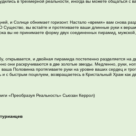
удились в трехмерной реальности, иногда вы можете общаться с 
ней, и Солнце обнимает горизонт. Настало «время» вам снова раз
О Существо, вы встаёте и протягиваете ваши длинные руки к вер
пока вы не принимаете форму двух соединенных пирамид, мужской,
у, открывается, и двойная пирамида постепенно разделяется на д
но они раскручиваются в две золотые звезды. Медленно, руки, ног
 ваша Половинка протягиваете руки на уровне ваших сердец и трога
сь и с быстрым поцелуем, возвращаетесь в Кристальный Храм как 
ниги «Преобразуя Реальность» Сьюзан Керрол)
ктурианцев