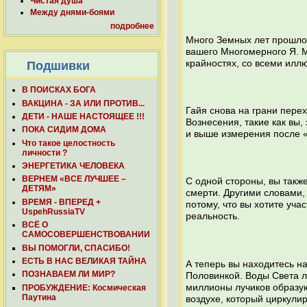
Чистая душа
Между днями-боями
подробнее
Много Земных лет прошло, 
вашего Многомерного Я. М
крайностях, со всеми илл
Подшивки
В ПОИСКАХ БОГА
ВАКЦИНА - ЗА ИЛИ ПРОТИВ...
Гайя снова на грани перех
ДЕТИ - НАШЕ НАСТОЯЩЕЕ !!!
Вознесения, такие как вы,
ПОКА СИДИМ ДОМА
и выше измерения после «
Что такое целостность
личности ?
ЭНЕРГЕТИКА ЧЕЛОВЕКА
ВЕРНЕМ «ВСЕ ЛУЧШЕЕ –
С одной стороны, вы такж
ДЕТЯМ»
смерти. Другими словами,
ВРЕМЯ - ВПЕРЕД +
потому, что вы хотите уча
UspehRussiaTV
реальность.
ВСЁ О
САМОСОВЕРШЕНСТВОВАНИИ
ВЫ ПОМОГЛИ, СПАСИБО!
ЕСТЬ В НАС ВЕЛИКАЯ ТАЙНА
А теперь вы находитесь н
ПОЗНАВАЕМ ЛИ МИР?
Половинкой. Воды Света л
миллионы лучиков образую
ПРОБУЖДЕНИЕ: Космическая
Паутина
воздухе, который циркули