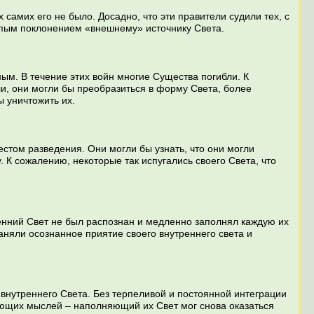
 самих его не было. Досадно, что эти правители судили тех, с
епым поклонением «внешнему» источнику Света.
ым. В течение этих войн многие Существа погибли. К
ли, они могли бы преобразиться в форму Света, более
ы уничтожить их.
естом разведения. Они могли бы узнать, что они могли
. К сожалению, некоторые так испугались своего Света, что
ренний Свет не был распознан и медленно заполнял каждую их
аняли осознанное приятие своего внутреннего света и
внутреннего Света. Без терпеливой и постоянной интеграции
ающих мыслей – наполняющий их Свет мог снова оказаться