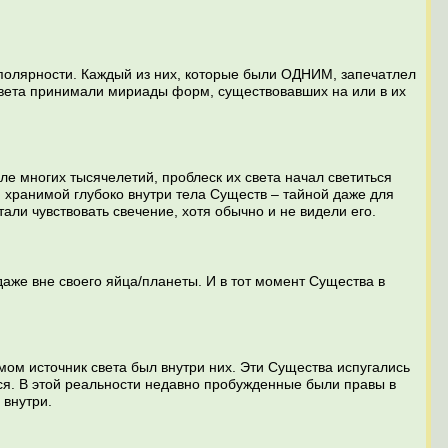
полярности. Каждый из них, которые были ОДНИМ, запечатлел
Света принимали мириады форм, существовавших на или в их
е многих тысячелетий, проблеск их света начал светиться
 хранимой глубоко внутри тела Существ – тайной даже для
али чувствовать свечение, хотя обычно и не видели его.
даже вне своего яйца/планеты. И в тот момент Существа в
мом источник света был внутри них. Эти Существа испугались
ются. В этой реальности недавно пробужденные были правы в
 внутри.