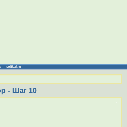
о
radikal.ru
р - Шаг 10