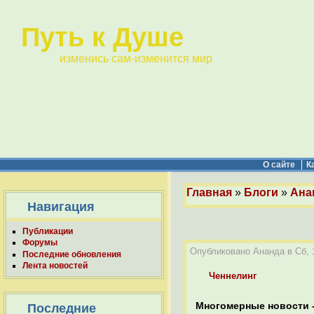
Путь к Душе
изменись сам-изменится мир
О сайте
К
Главная
»
Блоги
»
Ана
Навигация
Публикации
Форумы
Опубликовано Ананда в Сб, 1
Последние обновления
Лента новостей
Ченнелинг
Многомерные новости -
Последние