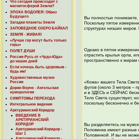
Что сегодня происходит с
магнитосферой Земли?
ЭПОХА ВОДОЛЕЯ: Образ
Будущего
Вы полностью понимаете, 
Загадки планеты Земля
Поскольку пятое измерен
структурах низших миров.
ЗАПОВЕДНОЕ ОЗЕРО БАЙКАЛ
ЗЕМЛЯ - ЖИВАЯ!
«Лучше гор могут быть только
горы»
Однако в пятом измерении 
ПОЛЕТ ДУШИ
отрастить крылья орла, ил
Россия-Русь от «Чудо-Юда»
пространственно к мирам 
до наших дней
Если хочешь быть здоровым -
будь им!
Художественные музеи
России
«Кожа» вашего Тела Света
футов (около 3 метров – п
Дорин Верче - Ангельская
нумерология
и в ЗДЕСЬ и СЕЙЧАС беско
Тело Света существует, н
СИМПТОМЫ ПЕРЕХОДА
поскольку бесконечно и б
Интегральное видение
Арктурианский Коридор
ВВЕДЕНИЕ В
АРКТУРИАНСКИЙ
КОРИДОР
Вы разделяетесь на мужск
Арктурианский Коридор -
Половинка имеют разные о
Шаг 1
Половинкой. И вы не може
Арктурианский Коридор -