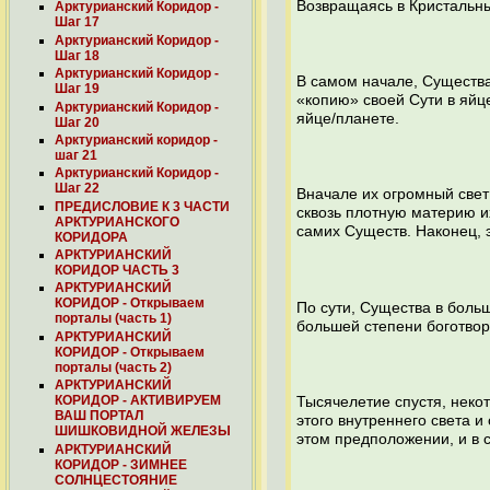
Возвращаясь в Кристальны
Арктурианский Коридор -
Шаг 17
Арктурианский Коридор -
Шаг 18
Арктурианский Коридор -
В самом начале, Существа
Шаг 19
«копию» своей Сути в яйц
Арктурианский Коридор -
яйце/планете.
Шаг 20
Арктурианский коридор -
шаг 21
Арктурианский Коридор -
Шаг 22
Вначале их огромный свет
ПРЕДИСЛОВИЕ К 3 ЧАСТИ
сквозь плотную материю и
АРКТУРИАНСКОГО
самих Существ. Наконец, э
КОРИДОРА
АРКТУРИАНСКИЙ
КОРИДОР ЧАСТЬ 3
АРКТУРИАНСКИЙ
КОРИДОР - Открываем
По сути, Существа в боль
порталы (часть 1)
большей степени боготвор
АРКТУРИАНСКИЙ
КОРИДОР - Открываем
порталы (часть 2)
АРКТУРИАНСКИЙ
КОРИДОР - АКТИВИРУЕМ
Тысячелетие спустя, неко
ВАШ ПОРТАЛ
этого внутреннего света и
ШИШКОВИДНОЙ ЖЕЛЕЗЫ
этом предположении, и в с
АРКТУРИАНСКИЙ
КОРИДОР - ЗИМНЕЕ
СОЛНЦЕСТОЯНИЕ