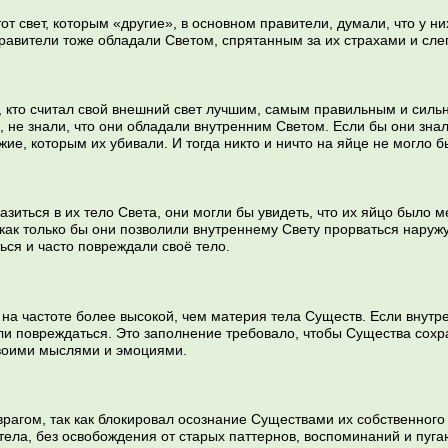
т свет, которым «другие», в основном правители, думали, что у них
равители тоже обладали Светом, спрятанным за их страхами и сл
 кто считал свой внешний свет лучшим, самым правильным и сильн
, не знали, что они обладали внутренним Светом. Если бы они зна
ие, которым их убивали. И тогда никто и ничто на яйце не могло б
зиться в их тело Света, они могли бы увидеть, что их яйцо было м
 как только бы они позволили внутреннему Свету прорваться наружу
ься и часто повреждали своё тело.
 на частоте более высокой, чем материя тела Существ. Если внут
огли повреждаться. Это заполнение требовало, чтобы Существа сохр
своими мыслями и эмоциями.
рагом, так как блокировал осознание Существами их собственного 
тела, без освобождения от старых паттернов, воспоминаний и пуг