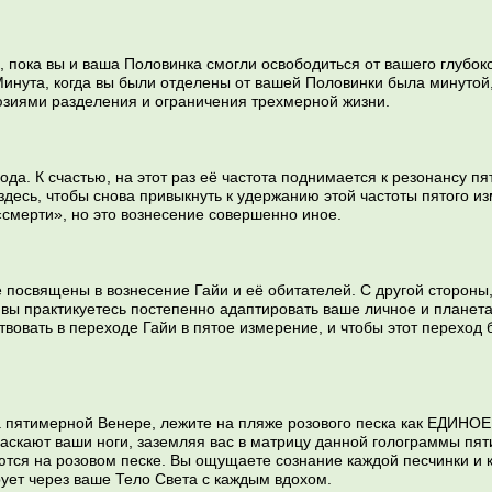
пока вы и ваша Половинка смогли освободиться от вашего глубоког
инута, когда вы были отделены от вашей Половинки была минутой,
юзиями разделения и ограничения трехмерной жизни.
ода. К счастью, на этот раз её частота поднимается к резонансу 
 здесь, чтобы снова привыкнуть к удержанию этой частоты пятого 
смерти», но это вознесение совершенно иное.
е посвящены в вознесение Гайи и её обитателей. С другой стороны
 вы практикуетесь постепенно адаптировать ваше личное и планета
ствовать в переходе Гайи в пятое измерение, и чтобы этот перехо
а пятимерной Венере, лежите на пляже розового песка как ЕДИНО
аскают ваши ноги, заземляя вас в матрицу данной голограммы пят
тся на розовом песке. Вы ощущаете сознание каждой песчинки и к
рует через ваше Тело Света с каждым вдохом.