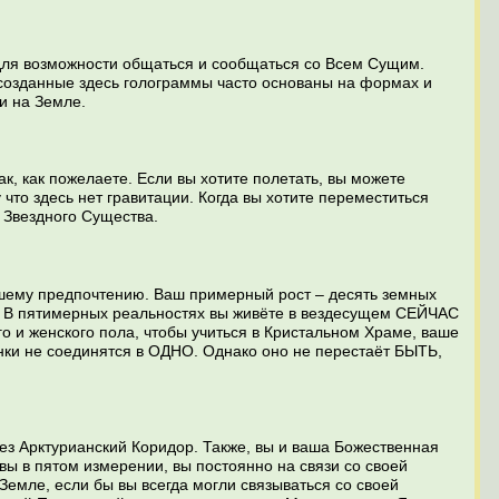
 для возможности общаться и сообщаться со Всем Сущим.
созданные здесь голограммы часто основаны на формах и
и на Земле.
к, как пожелаете. Если вы хотите полетать, вы можете
 что здесь нет гравитации. Когда вы хотите переместиться
 Звездного Существа.
ашему предпочтению. Ваш примерный рост – десять земных
ите. В пятимерных реальностях вы живёте в вездесущем СЕЙЧАС
о и женского пола, чтобы учиться в Кристальном Храме, ваше
инки не соединятся в ОДНО. Однако оно не перестаёт БЫТЬ,
ез Арктурианский Коридор. Также, вы и ваша Божественная
ы в пятом измерении, вы постоянно на связи со своей
Земле, если бы вы всегда могли связываться со своей