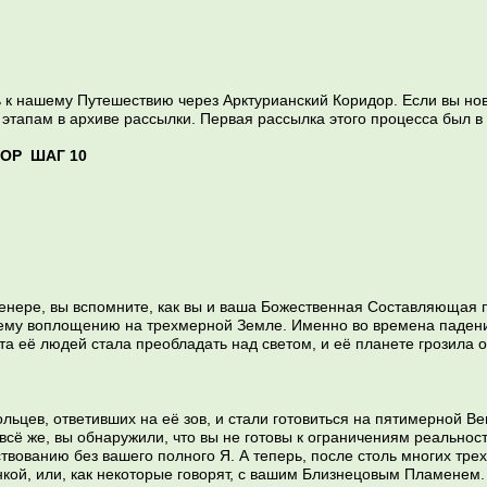
ь к нашему Путешествию через Арктурианский Коридор. Если вы нов
этапам в архиве рассылки. Первая рассылка этого процесса был в 
ОР ШАГ 10
енере, вы вспомните, как вы и ваша Божественная Составляющая
оему воплощению на трехмерной Земле. Именно во времена падени
а её людей стала преобладать над светом, и её планете грозила 
льцев, ответивших на её зов, и стали готовиться на пятимерной В
всё же, вы обнаружили, что вы не готовы к ограничениям реальност
твованию без вашего полного Я. А теперь, после столь многих тр
ой, или, как некоторые говорят, с вашим Близнецовым Пламенем.