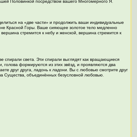
вашей Половинкой посредством вашего Многомерного Я.
делиться на «две части» и продолжить ваши индивидуальные
шине Красной Горы. Ваше сияющее золотое тело медленно
 вершина стремится к небу и женской, вершина стремится к
ве спирали света. Эти спирали выглядят как вращающиеся
и, голова формируются из этих звёзд, и проявляются два
ете друг друга, ладонь к ладони. Вы с любовью смотрите друг
два Существа, объединённых безусловной любовью.