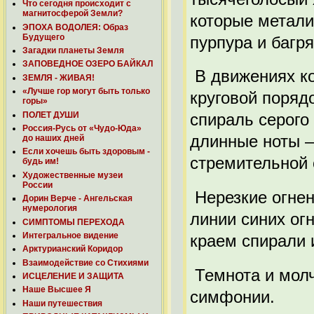
Что сегодня происходит с
магнитосферой Земли?
которые метали
ЭПОХА ВОДОЛЕЯ: Образ
Будущего
пурпура и багря
Загадки планеты Земля
ЗАПОВЕДНОЕ ОЗЕРО БАЙКАЛ
В движениях ко
ЗЕМЛЯ - ЖИВАЯ!
«Лучше гор могут быть только
круговой поряд
горы»
ПОЛЕТ ДУШИ
спираль серого
Россия-Русь от «Чудо-Юда»
длинные ноты —
до наших дней
Если хочешь быть здоровым -
стремительной 
будь им!
Художественные музеи
России
Нерезкие огнен
Дорин Верче - Ангельская
нумерология
линии синих ог
СИМПТОМЫ ПЕРЕХОДА
Интегральное видение
краем спирали 
Арктурианский Коридор
Взаимодействие со Стихиями
Темнота и молч
ИСЦЕЛЕНИЕ И ЗАЩИТА
Наше Высшее Я
симфонии.
Наши путешествия