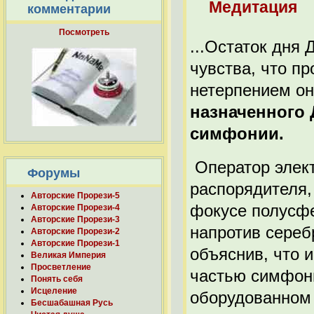
Медитация
комментарии
Посмотреть
...Остаток дня 
чувства, что п
нетерпением о
назначенного
симфонии.
Оператор элект
Форумы
распорядителя,
Авторские Прорези-5
фокусе полусфе
Авторские Прорези-4
Авторские Прорези-3
напротив сереб
Авторские Прорези-2
Авторские Прорези-1
объяснив, что и
Великая Империя
Просветление
частью симфони
Понять себя
Исцеление
оборудованном 
Бесшабашная Русь