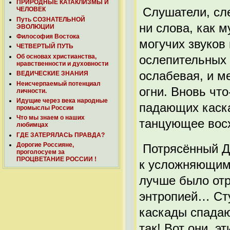
ПРИРОДНЫЕ КАТАКЛИЗМЫ И
Слушатели, сле
ЧЕЛОВЕК
Путь СОЗНАТЕЛЬНОЙ
ни слова, как 
ЭВОЛЮЦИИ
Философия Востока
могучих звуков
ЧЕТВЕРТЫЙ ПУТЬ
Об основах христианства,
ослепительных 
нравственности и духовности
ослабевая, и м
ВЕДИЧЕСКИЕ ЗНАНИЯ
Неисчерпаемый потенциал
огни. Вновь что
личности.
Идущие через века народные
падающих каска
промыслы России
Что мы знаем о наших
танцующее вос
любимцах
ГДЕ ЗАТЕРЯЛАСЬ ПРАВДА?
Дорогие Россияне,
Потрясённый Да
проголосуем за
ПРОЦВЕТАНИЕ РОССИИ !
к усложняющим
лучше было отр
энтропией… Ст
каскады спадаю
так! Вот они, 