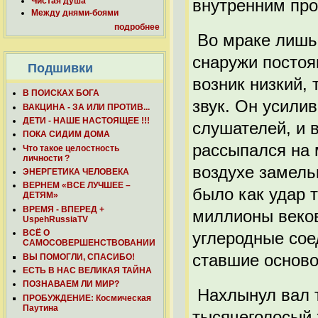
Чистая душа
внутренним про
Между днями-боями
подробнее
Во мраке лишь 
снаружи постоя
Подшивки
возник низкий, 
В ПОИСКАХ БОГА
звук. Он усилив
ВАКЦИНА - ЗА ИЛИ ПРОТИВ...
ДЕТИ - НАШЕ НАСТОЯЩЕЕ !!!
слушателей, и 
ПОКА СИДИМ ДОМА
рассыпался на 
Что такое целостность
личности ?
воздухе замель
ЭНЕРГЕТИКА ЧЕЛОВЕКА
ВЕРНЕМ «ВСЕ ЛУЧШЕЕ –
было как удар 
ДЕТЯМ»
ВРЕМЯ - ВПЕРЕД +
миллионы веков
UspehRussiaTV
ВСЁ О
углеродные сое
САМОСОВЕРШЕНСТВОВАНИИ
ставшие осново
ВЫ ПОМОГЛИ, СПАСИБО!
ЕСТЬ В НАС ВЕЛИКАЯ ТАЙНА
ПОЗНАВАЕМ ЛИ МИР?
Нахлынул вал т
ПРОБУЖДЕНИЕ: Космическая
Паутина
тысячеголосый 