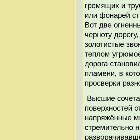
гремящих и тру
или фонарей ст
Вот две огненн
черноту дорогу
золотистые зво
теплом угрюмо
дорога становил
пламени, в кот
просверки разн
Высшие сочетан
поверхностей о
напряжённые мн
стремительно н
разворачивавш