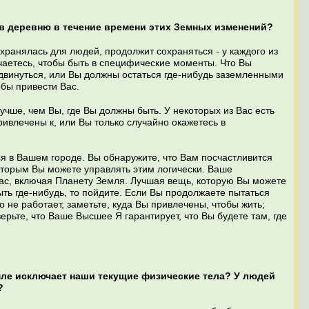
 в деревню в течение времени этих Земных изменений?
сохранялась для людей, продолжит сохраняться - у каждого из
чаетесь, чтобы быть в специфические моменты. Что Вы
 двинуться, или Вы должны остаться где-нибудь заземленными
обы привести Вас.
учше, чем Вы, где Вы должны быть. У некоторых из Вас есть
привлечены к, или Вы только случайно окажетесь в
ься в Вашем городе. Вы обнаружите, что Вам посчастливится
 которым Вы можете управлять этим логически. Ваше
Вас, включая Планету Земля. Лучшая вещь, которую Вы можете
ыть где-нибудь, то пойдите. Если Вы продолжаете пытаться
о не работает, заметьте, куда Вы привлечены, чтобы жить;
верьте, что Ваше Высшее Я гарантирует, что Вы будете там, где
мле исключает наши текущие физические тела? У людей
ь?