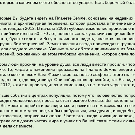
оторые в конечном счете обеспечат ее упадок. Есть бережный бал
торые Вы будете видеть на Планете Земле, основаны на недавних э
имата, и архитектурная перемена, которая работала в течение мн
е потенциал 2012. В начале 2006 глубокое изменение произошло в
е приблизительно 50 - 70 лет, появляться как увеличивающиеся Зем
ятно, будете видеть, и Вы уже начинаете видеть, является волнен
группы Землетрясений. Землетрясения всегда происходят в группах
 для среднего человека. Ученые знали об этом динамичном из Зем
сений, основанных на этом глубоком изменении, которое случилос
тором люди просили, на уровне души, все люди вместе просили, чт
ю. То, когда это изменение произошло на Планете Земле, энергети
ятило кое-что всем Вам. Физические волновые эффекты этого вкл
еделенно, где люди живут. Они собираются произойти, как Вы вид
2012, хотя это происходит за многие годы, а не только через этот о
льше событий в центрах популяций, потому что человечество попр
ходят, человечество, просыпаются немного больше. Вы постоянно 
о Вы можете перейти и расшириться и развиться в максимально воз
Вас немного медленнее, чтобы пробудиться, чем другие, иногда Вы
трясении, потрясены активно. Часто это - люди, живущие далеко, 
страдают в других частях мира и узнают о Вашей связи с теми люд
я делают вместе.