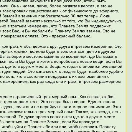
я человечества находится в процессе того, чтобы быть
мли. Она - новая, легче, более развитая версия, и это не
 всех уровнях существования - от физического до эфирного,
ой Землей в течение приблизительно 30 лет теперь. Люди
той Землей зависят несколько от того, кто Вы индивидуально,
льно в третьем измерении, что Планета Земля поддержит
бы всех Вас, и Вы любили бы Планету Землю взамен. Это не
- прекрасная оплата. Это - прекрасный баланс.
контракт, чтобы держать друг друга в третьем измерении. Это
мерных жизнях, должны будете воплотиться где-то в другом
, Вы выберете местоположение во вселенной, где Вы можете
ься, если Вы будете хотеть попробовать новые вещи, если Вы
ь где-то в другом месте. Вещь, которая становится очевидной
пыт для людей. Это означает, что людям будет наиболее удобно
но есть, кто в состоянии поддержать их воспоминания о
х намерением, как раз когда они играют в третьем размерном
 менее ограниченный трех мерный опыт. Как всегда, любая
в трех мерном теле. Это всегда было верно. Единственная
ть здесь, если они не перейдут в пяти мерное понимание. Этот
ть исключительно трех мерный опыт. Так же, как всегда, есть
еленной. Те души просто воплотятся где-то в другом месте.
обы остаться на Планете Земле, если Вы проходите
 чтобы уйти с Планеты Земли или, чтобы оставить Планету
ак душа, Вы всегда выбираете, где Вы хотите быть, и какие