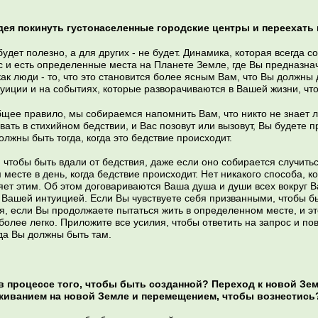
ея покинуть густонаселенные городские центры и переехать
будет полезно, а для других - не будет. Динамика, которая всегда 
с и есть определенные места на Планете Земле, где Вы предназна
как люди - то, что это становится более ясным Вам, что Вы должны
уиции и на событиях, которые разворачиваются в Вашей жизни, чт
бщее правило, мы собираемся напомнить Вам, что никто не знает л
овать в стихийном бедствии, и Вас позовут или вызовут, Вы будете 
лжны быть тогда, когда это бедствие происходит.
т, чтобы быть вдали от бедствия, даже если оно собирается случит
м месте в день, когда бедствие происходит. Нет никакого способа,
яет этим. Об этом договариваются Ваша душа и души всех вокруг 
а Вашей интуицией. Если Вы чувствуете себя призванными, чтобы б
ся, если Вы продолжаете пытаться жить в определенном месте, и эт
 более легко. Приложите все усилия, чтобы ответить на запрос и по
гда Вы должны быть там.
в процессе того, чтобы быть созданной? Переход к новой Зе
живанием на новой Земле и перемещением, чтобы вознестис