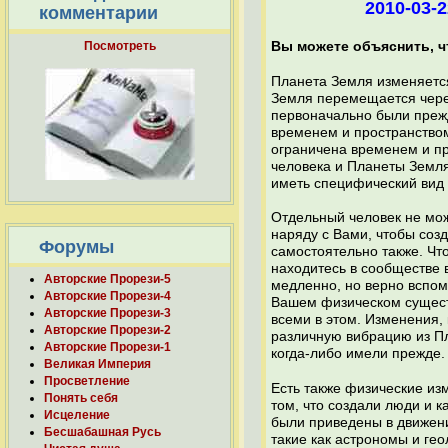
2010-03-
комментарии
Посмотреть
Вы можете объяснить, чт
Планета Земля изменяется
Земля перемещается через
первоначально были прежд
временем и пространством
ограничена временем и пр
человека и Планеты Земля
иметь специфический вид 
Отдельный человек не мож
наряду с Вами, чтобы соз
Форумы
самостоятельно также. Чт
находитесь в сообществе 
Авторские Прорези-5
медленно, но верно вспом
Авторские Прорези-4
Вашем физическом существ
Авторские Прорези-3
всеми в этом. Изменения,
Авторские Прорези-2
различную вибрацию из Пл
Авторские Прорези-1
когда-либо имели прежде.
Великая Империя
Просветление
Есть также физические из
Понять себя
том, что создали люди и 
Исцеление
были приведены в движени
Бесшабашная Русь
такие как астрономы и ге