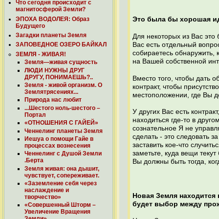
Что сегодня происходит с
магнитосферой Земли?
ЭПОХА ВОДОЛЕЯ: Образ
Это была бы хорошая ид
Будущего
Загадки планеты Земля
Для некоторых из Вас это 
Вас есть отдельный вопро
ЗАПОВЕДНОЕ ОЗЕРО БАЙКАЛ
собираетесь обнаружить, 
ЗЕМЛЯ - ЖИВАЯ!
на Вашей собственной инт
Земля—живая сущность
ЛЮДИ НУЖНЫ ДРУГ
ДРУГУ, ПОНИМАЕШЬ?..
Вместо того, чтобы дать о
Земля - живой организм. О
контракт, чтобы присутств
Землятрясениях...
местоположении, где Вы до
Природа нас любит
...Шестого ноль-шестого –
У других Вас есть контрак
Портал
находиться где-то в друго
«ОТНОШЕНИЯ С ГАЙЕЙ»
сознательное Я не управл
Ченнелинг планеты Земля
сделать - это следовать з
Иешуа о помощи Гайе в
заставить кое-что случить
процессах вознесения
заметьте, куда вещи текут
Ченнелинг с Душой Земли
.Берта
Вы должны быть тогда, ко
Земля живая: она дышит,
чувствует, сопереживает.
«Заземление себя через
наслаждение и
Новая Земля находится 
творчество»
будет выбор между про
«Совершенный Шторм –
Увеличение Вращения
Земли»