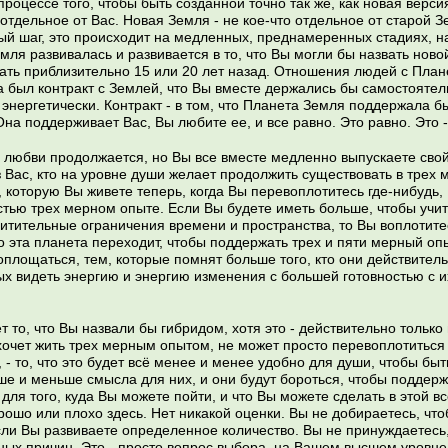
роцессе того, чтобы быть созданной точно так же, как новая верси
 отдельное от Вас. Новая Земля - не кое-что отдельное от старой Зе
ый шаг, это происходит на медленных, преднамеренных стадиях, на
емля развивалась и развивается в то, что Вы могли бы назвать нов
ать приблизительно 15 или 20 лет назад. Отношения людей с Плане
ва был контракт с Землей, что Вы вместе держались бы самостояте
 энергетически. Контракт - в том, что Планета Земля поддержала 
на поддерживает Вас, Вы любите ее, и все равно. Это равно. Это 
 любви продолжается, но Вы все вместе медленно выпускаете свой 
 Вас, кто на уровне души желает продолжить существовать в трех 
, которую Вы живете теперь, когда Вы перевоплотитесь где-нибудь
тью трех мерном опыте. Если Вы будете иметь больше, чтобы учит
итительные ограничения времени и пространства, то Вы воплотитес
то эта планета переходит, чтобы поддержать трех и пяти мерный о
площаться, тем, которые помнят больше того, кто они действитель
х видеть энергию и энергию изменения с большей готовностью с и
 то, что Вы назвали бы гибридом, хотя это - действительно только
хочет жить трех мерным опытом, не может просто перевоплотиться 
 - то, что это будет всё менее и менее удобно для души, чтобы бы
е и меньше смысла для них, и они будут бороться, чтобы поддержа
ля того, куда Вы можете пойти, и что Вы можете сделать в этой вс
орошо или плохо здесь. Нет никакой оценки. Вы не добираетесь, чт
сли Вы развиваете определенное количество. Вы не принуждаетесь,
ых причин. Это - просто вопрос выбора, на Вашем высшем уровне к