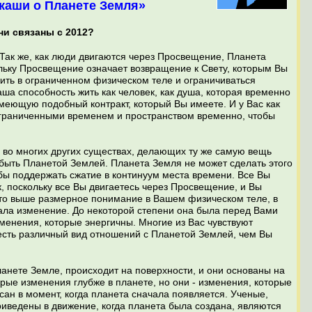
Акаши о Планете Земля»
ни связаны с 2012?
Так же, как люди двигаются через Просвещение, Планета
льку Просвещение означает возвращение к Свету, которым Вы
ить в ограниченном физическом теле и ограничиваться
ша способность жить как человек, как душа, которая временно
еющую подобный контракт, который Вы имеете. И у Вас как
 ограниченными временем и пространством временно, чтобы
 во многих других существах, делающих ту же самую вещь
 быть Планетой Землей. Планета Земля не может сделать этого
обы поддержать сжатие в континуум места времени. Все Вы
, поскольку все Вы двигаетесь через Просвещение, и Вы
 это выше размерное понимание в Вашем физическом теле, в
ала изменение. До некоторой степени она была перед Вами
менения, которые энергичны. Многие из Вас чувствуют
есть различный вид отношений с Планетой Землей, чем Вы
анете Земле, происходит на поверхности, и они основаны на
рые изменения глубже в планете, но они - изменения, которые
ан в момент, когда планета сначала появляется. Ученые,
риведены в движение, когда планета была создана, являются