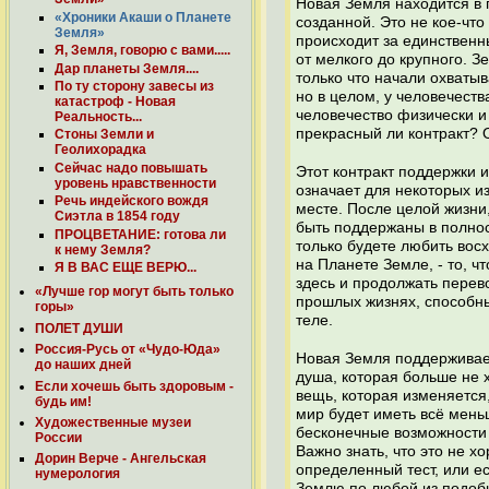
Новая Земля находится в п
«Хроники Акаши о Планете
созданной. Это не кое-что
Земля»
происходит за единственн
Я, Земля, говорю с вами.....
от мелкого до крупного. З
Дар планеты Земля....
только что начали охватыв
По ту сторону завесы из
но в целом, у человечест
катастроф - Новая
человечество физически и
Реальность...
прекрасный ли контракт? О
Стоны Земли и
Геолихорадка
Сейчас надо повышать
Этот контракт поддержки и
уровень нравственности
означает для некоторых из
Речь индейского вождя
месте. После целой жизни
Сиэтла в 1854 году
быть поддержаны в полнос
ПРОЦВЕТАНИЕ: готова ли
только будете любить восх
к нему Земля?
на Планете Земле, - то, ч
Я В ВАС ЕЩЕ ВЕРЮ...
здесь и продолжать перево
«Лучше гор могут быть только
прошлых жизнях, способны
горы»
теле.
ПОЛЕТ ДУШИ
Россия-Русь от «Чудо-Юда»
Новая Земля поддерживает
до наших дней
душа, которая больше не 
Если хочешь быть здоровым -
вещь, которая изменяется,
будь им!
мир будет иметь всё меньш
Художественные музеи
бесконечные возможности д
России
Важно знать, что это не х
Дорин Верче - Ангельская
определенный тест, или е
нумерология
Землю по любой из подобн