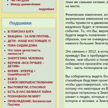
Чистая душа
теми же самыми силами, к
Между днями-боями
на месте.
подробнее
Физические изменения, ко
загрязнении изменение кл
Подшивки
чтобы привести в движени
медленно будет, в течени
события. То, что Вы, веро
В ПОИСКАХ БОГА
будете видеть появление 
ВАКЦИНА - ЗА ИЛИ ПРОТИВ...
образом, они не очевидны
ДЕТИ - НАШЕ НАСТОЯЩЕЕ !!!
намного большие Землетря
ПОКА СИДИМ ДОМА
Что такое целостность
Это связано с 2012, в ко
личности ?
приведут Вас к пробуждени
ЭНЕРГЕТИКА ЧЕЛОВЕКА
более, чем обычно и посв
ВЕРНЕМ «ВСЕ ЛУЧШЕЕ –
собираются произойти опр
ДЕТЯМ»
Это - часть потенциала на 
ВРЕМЯ - ВПЕРЕД +
UspehRussiaTV
Вы собираетесь видеть бо
ВСЁ О
стихийные бедствия проис
САМОСОВЕРШЕНСТВОВАНИИ
чтобы удостовериться, чт
ВЫ ПОМОГЛИ, СПАСИБО!
потому что некоторые из 
ЕСТЬ В НАС ВЕЛИКАЯ ТАЙНА
которые потрясены в Земле
ПОЗНАВАЕМ ЛИ МИР?
узнает о людях, которые 
которое и человек, и Земл
ПРОБУЖДЕНИЕ: Космическая
Паутина