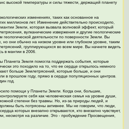
анс высокой температуры и силы тяжести, держащей планету
кологических изменениях, таких как основанное на
огих миллионов лет. Изменение действительно происходило,
 мантии Земли, которая вызвала волновой эффект, который
летрясения, вулканические извержения и другие геологические
ием геологической деятельности по поверхности Земли. Вы
, но они обычно на низком уровне или глубоком уровне, таким
летрясений, группирующихся во всем мире. Вы начнете видеть
ь в мантии в 2006.
обы Планета Земля помогла поддержать события, которые
чески это походило на то, что ее сердце открылось немного
ючают больше Землетрясений, которые больше, и они
ели в прошлом году, прямо в сердце популяционных центров.
дин год.
осило помощи у Планеты Земли. Когда они, большие,
контролируете себя как человеческая семья на уровне души,
можной степени без травмы. Но, из-за природы людей, и
 должны быть потрясены активнее. Мы не говорим, что люди,
сердца которых внезапно открываются, кто внезапно чувствует,
ьми, несмотря на различие. Это - пробуждение Просвещения,