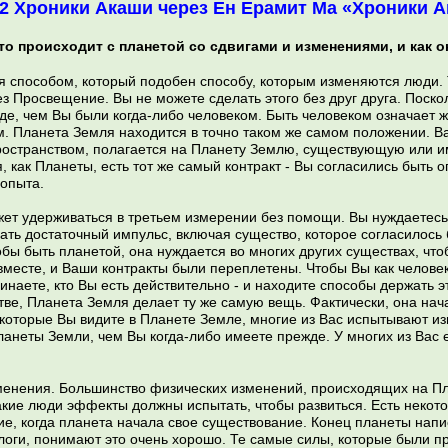
22 Хроники Акаши через Ен Ерамит Ма «Хроники 
о происходит с планетой со сдвигами и изменениями, и как о
 способом, который подобен способу, которым изменяются люди. 
 Просвещение. Вы не можете сделать этого без друг друга. Поско
е, чем Вы были когда-либо человеком. Быть человеком означает ж
. Планета Земля находится в точно таком же самом положении. Ва
остранством, полагается на Планету Землю, существующую или им
, как Планеты, есть тот же самый контракт - Вы согласились быть
опыта.
ет удерживаться в третьем измерении без помощи. Вы нуждаетесь
дать достаточный импульс, включая существо, которое согласилось
обы быть планетой, она нуждается во многих других существах, чт
вместе, и Ваши контракты были переплетены. Чтобы Вы как человек
инаете, кто Вы есть действительно - и находите способы держать
е, Планета Земля делает ту же самую вещь. Фактически, она нач
 которые Вы видите в Планете Земле, многие из Вас испытывают из
анеты Земли, чем Вы когда-либо имеете прежде. У многих из Вас 
менения. Большинство физических изменений, происходящих на Пл
какие люди эффекты должны испытать, чтобы развиться. Есть некото
е, когда планета начала свое существование. Конец планеты напис
ологи, понимают это очень хорошо. Те самые силы, которые были п