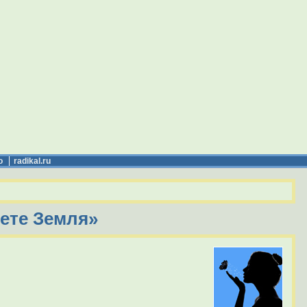
о
radikal.ru
ете Земля»