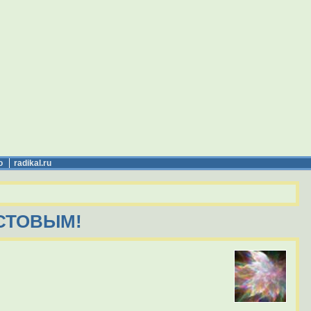
о
radikal.ru
СТОВЫМ!