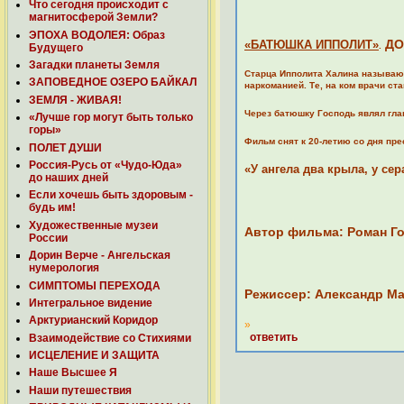
Что сегодня происходит с
магнитосферой Земли?
ЭПОХА ВОДОЛЕЯ: Образ
«БАТЮШКА ИППОЛИТ»
ДО
.
Будущего
Загадки планеты Земля
Старца Ипполита Халина называют
ЗАПОВЕДНОЕ ОЗЕРО БАЙКАЛ
наркоманией. Те, на ком врачи ст
ЗЕМЛЯ - ЖИВАЯ!
Через батюшку Господь являл глав
«Лучше гор могут быть только
горы»
Фильм снят к 20-летию со дня пр
ПОЛЕТ ДУШИ
Россия-Русь от «Чудо-Юда»
«У ангела два крыла, у се
до наших дней
Если хочешь быть здоровым -
будь им!
Художественные музеи
Автор фильма: Роман Г
России
Дорин Верче - Ангельская
нумерология
СИМПТОМЫ ПЕРЕХОДА
Режиссер: Александр М
Интегральное видение
Арктурианский Коридор
»
ответить
Взаимодействие со Стихиями
ИСЦЕЛЕНИЕ И ЗАЩИТА
Наше Высшее Я
Наши путешествия