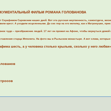
КУМЕНТАЛЬНЫЙ ФИЛЬМ РОМАНА ГОЛОВАНОВА
 Серафимом Саровским наших дней. Вот эта русская жертвенность, самоотдача, жизнь 
авили крест. А уходили исцеленными. До сих пор на его могилку, как к Матронушке, пр
ное чудо – преображение людей. 17 лет он прожил на Афоне, чтобы вернуться домой и
еставления старца Ипполита. На фото мы в Рыльском монастыре. А вот слова, которые
рафима шесть, а у человека столько крыльев, сколько у него любви»
олованов
атросов