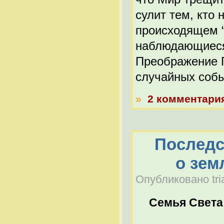
сулит тем, кто 
происходящем 
наблюдающиеся 
Преображение П
случайных собы
»
2 комментари
Последс
о зем
Опубликовано tria
Семья Света