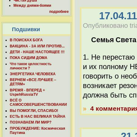
Чистая душа
Между днями-боями
подробнее
17.04.1
Опубликовано tria
Подшивки
Семья Света
В ПОИСКАХ БОГА
ВАКЦИНА - ЗА ИЛИ ПРОТИВ...
ДЕТИ - НАШЕ НАСТОЯЩЕЕ !!!
1. Не перестаю
ПОКА СИДИМ ДОМА
Что такое целостность
и их полному Н
личности ?
говорить о нео
ЭНЕРГЕТИКА ЧЕЛОВЕКА
ВЕРНЕМ «ВСЕ ЛУЧШЕЕ –
возникает резо
ДЕТЯМ»
ВРЕМЯ - ВПЕРЕД +
должна быть с
UspehRussiaTV
ВСЁ О
САМОСОВЕРШЕНСТВОВАНИИ
»
4 комментари
ВЫ ПОМОГЛИ, СПАСИБО!
ЕСТЬ В НАС ВЕЛИКАЯ ТАЙНА
ПОЗНАВАЕМ ЛИ МИР?
ПРОБУЖДЕНИЕ: Космическая
Паутина
21.