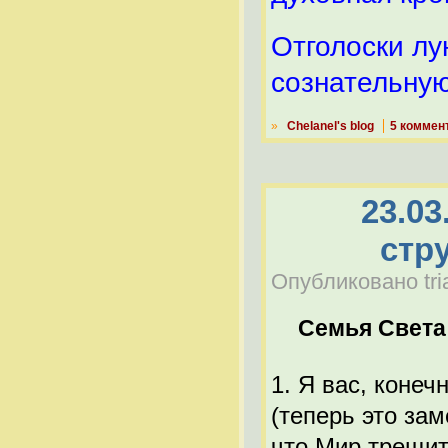
Отголоски лу
сознательну
»
Chelanel's blog
5 коммен
23.03
стр
Опубликовано tria
Семья Света
1. Я вас, конеч
(теперь это за
что Мир трещит