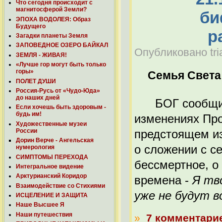
Что сегодня происходит с
магнитосферой Земли?
би
ЭПОХА ВОДОЛЕЯ: Образ
Будущего
р
Загадки планеты Земля
ЗАПОВЕДНОЕ ОЗЕРО БАЙКАЛ
Опубликовано tria
ЗЕМЛЯ - ЖИВАЯ!
«Лучше гор могут быть только
горы»
Семья Света
ПОЛЕТ ДУШИ
Россия-Русь от «Чудо-Юда»
до наших дней
БОГ сообщил 
Если хочешь быть здоровым -
будь им!
изменениях Про
Художественные музеи
России
предстоящем из
Дорин Верче - Ангельская
о сложении с с
нумерология
СИМПТОМЫ ПЕРЕХОДА
бессмертное, о
Интегральное видение
Арктурианский Коридор
времена -
Я тв
Взаимодействие со Стихиями
уже не будут в
ИСЦЕЛЕНИЕ И ЗАЩИТА
Наше Высшее Я
Наши путешествия
»
7 комментари