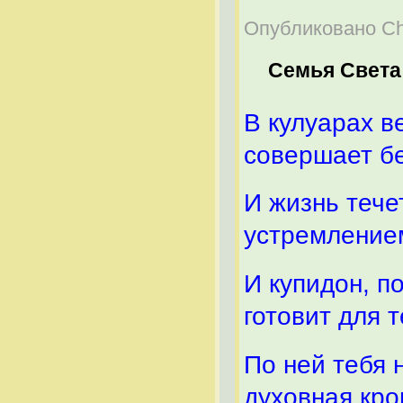
Опубликовано Chel
Семья Света
В кулуарах в
совершает бе
И жизнь тече
устремлением
И купидон, п
готовит для т
По ней тебя 
духовная кро