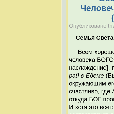
Человеч
Опубликовано tria
Семья Света
Всем хорошо и
человека БОГО
наслаждение], 
рай в Едеме
(Б
окружающим его
счастливо, где 
откуда БОГ про
И хотя это всег