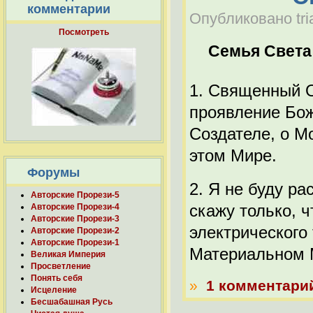
комментарии
Опубликовано tria
Посмотреть
Семья Света
1. Священный О
проявление Бож
Создателе, о М
этом Мире.
Форумы
2. Я не буду р
Авторские Прорези-5
скажу только, ч
Авторские Прорези-4
Авторские Прорези-3
электрического
Авторские Прорези-2
Авторские Прорези-1
Материальном 
Великая Империя
Просветление
Понять себя
»
1 комментари
Исцеление
Бесшабашная Русь