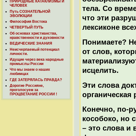
ПРИРОДНЫЕ КАТАКЛИЗМЫ И
ЧЕЛОВЕК
тела. Со врем
Путь СОЗНАТЕЛЬНОЙ
ЭВОЛЮЦИИ
что эти разру
Философия Востока
лексиконе все
ЧЕТВЕРТЫЙ ПУТЬ
Об основах христианства,
нравственности и духовности
Понимаете? Не
ВЕДИЧЕСКИЕ ЗНАНИЯ
Неисчерпаемый потенциал
от слов, кото
личности.
материализуют 
Идущие через века народные
промыслы России
исцелить.
Что мы знаем о наших
любимцах
ГДЕ ЗАТЕРЯЛАСЬ ПРАВДА?
Эти слова док
Дорогие Россияне,
проголосуем за
органическая 
ПРОЦВЕТАНИЕ РОССИИ !
Конечно, по-р
кособоко, но 
– это слова 