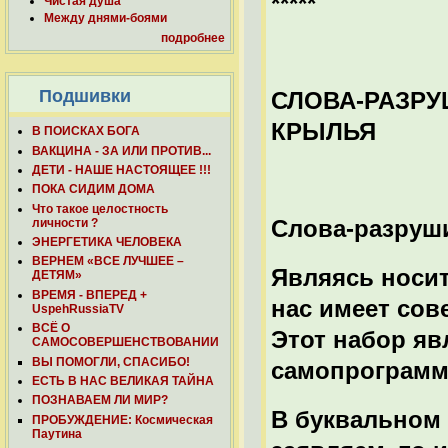
*****
Чистая душа
Между днями-боями
подробнее
Подшивки
СЛОВА-РАЗР
КРЫЛЬЯ
В ПОИСКАХ БОГА
ВАКЦИНА - ЗА ИЛИ ПРОТИВ...
ДЕТИ - НАШЕ НАСТОЯЩЕЕ !!!
ПОКА СИДИМ ДОМА
Что такое целостность
Слова-разруш
личности ?
ЭНЕРГЕТИКА ЧЕЛОВЕКА
ВЕРНЕМ «ВСЕ ЛУЧШЕЕ –
Являясь носит
ДЕТЯМ»
ВРЕМЯ - ВПЕРЕД +
нас имеет сов
UspehRussiaTV
ВСЁ О
Этот набор я
САМОСОВЕРШЕНСТВОВАНИИ
ВЫ ПОМОГЛИ, СПАСИБО!
самопрограмм
ЕСТЬ В НАС ВЕЛИКАЯ ТАЙНА
ПОЗНАВАЕМ ЛИ МИР?
В буквальном 
ПРОБУЖДЕНИЕ: Космическая
Паутина