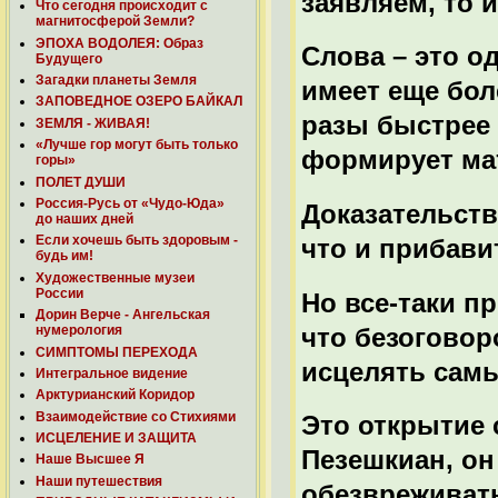
заявляем, то 
Что сегодня происходит с
магнитосферой Земли?
ЭПОХА ВОДОЛЕЯ: Образ
Слова – это о
Будущего
Загадки планеты Земля
имеет еще бол
ЗАПОВЕДНОЕ ОЗЕРО БАЙКАЛ
разы быстрее 
ЗЕМЛЯ - ЖИВАЯ!
«Лучше гор могут быть только
формирует ма
горы»
ПОЛЕТ ДУШИ
Россия-Русь от «Чудо-Юда»
Доказательств
до наших дней
Если хочешь быть здоровым -
что и прибави
будь им!
Художественные музеи
России
Но все-таки п
Дорин Верче - Ангельская
что безогово
нумерология
СИМПТОМЫ ПЕРЕХОДА
исцелять самы
Интегральное видение
Арктурианский Коридор
Взаимодействие со Стихиями
Это открытие 
ИСЦЕЛЕНИЕ И ЗАЩИТА
Пезешкиан, он
Наше Высшее Я
Наши путешествия
обезвреживат