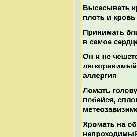
Высасывать к
плоть и кровь
Принимать бли
в самое сердц
Он и не чешетс
легкоранимый,
аллергия
Ломать голову
побейся, спло
метеозавизим
Хромать на об
непроходимый 