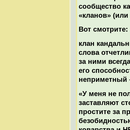
сообщество ка
«кланов» (или 
Вот смотрите:
клан кандаль
слова отчетли
за ними всегд
его способнос
неприметный 
«У меня не по
заставляют ст
простите за п
безобидностью
коварства и Н