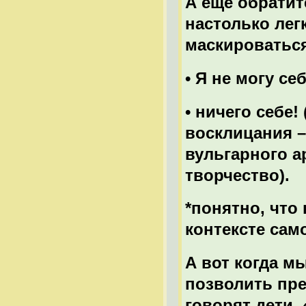
А еще обратит
настолько лег
маскироваться
• Я не могу се
• ничего себе!
восклицания –
вульгарного а
творчество).
*понятно, что
контексте сам
А вот когда мы
позволить пре
говорят дети, 