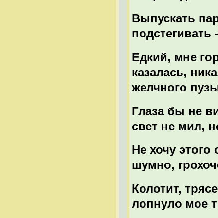
Выпускать пар
подстегивать 
Едкий, мне го
казалась, ник
желчного пузы
Глаза бы не в
свет не мил, 
Не хочу этого 
шумно, грохоче
Колотит, трясе
лопнуло мое т