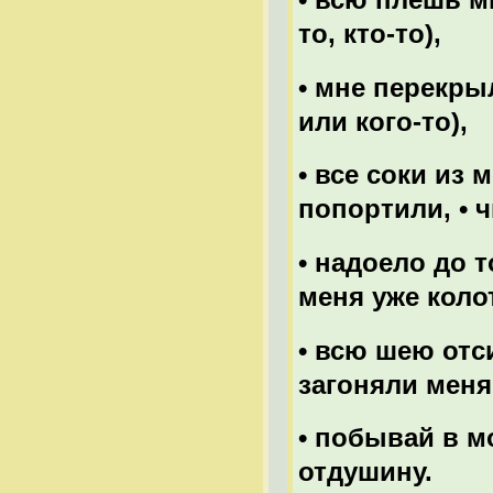
то, кто-то),
• мне перекры
или кого-то),
• все соки из 
попортили, • ч
• надоело до т
меня уже колот
• всю шею отси
загоняли меня
• побывай в мо
отдушину.