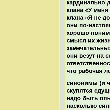
кардинально д
клана «У меня
клана «Я не до
они по-настоя
хорошо понима
смысл их жиз
замечательных
они везут на с
ответственнос
что рабочая л
синонимы (и ч
скупятся едущи
надо быть оп
насколько сил