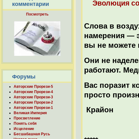
Эволюция со
комментарии
Посмотреть
Слова в возду
намерения — э
вы не можете 
Они не надел
работают. Мед
Форумы
Вас поразит к
Авторские Прорези-5
Авторские Прорези-4
просто произн
Авторские Прорези-3
Авторские Прорези-2
Авторские Прорези-1
Крайон
Великая Империя
Просветление
Понять себя
Исцеление
Бесшабашная Русь