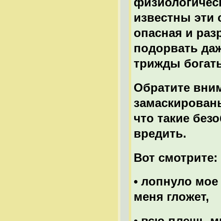
физиологическ
известны эти 
опасная и раз
подорвать даж
трижды богат
Обратите вним
замаскированы
что такие без
вредить.
Вот смотрите:
• лопнуло мое 
меня гложет,
• всю плешь мн