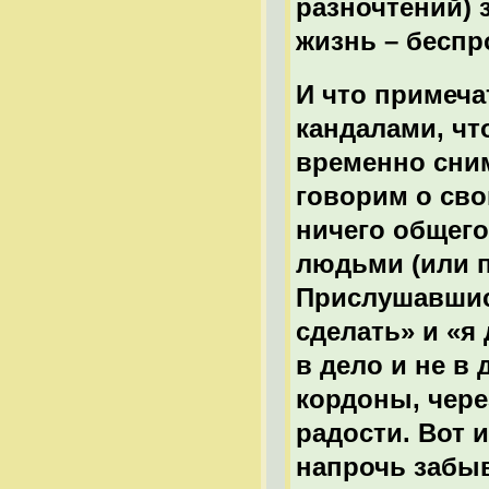
разночтений) 
жизнь – беспр
И что примеча
кандалами, чт
временно сним
говорим о св
ничего общего
людьми (или п
Прислушавшись
сделать» и «я
в дело и не в
кордоны, чере
радости. Вот 
напрочь забыв