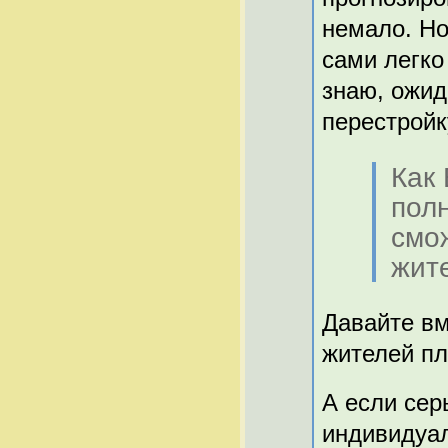
немало. Но
сами легко
знаю, ожид
перестройк
Как 
пол
смо
жит
Давайте вм
жителей 
А если серь
индивидуал