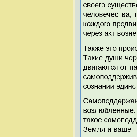
своего существ
человечества, т
каждого продв
через акт возне
Также это прои
Такие души чер
двигаются от п
самоподдержив
сознании единс
Самоподдержани
возлюбленные. 
такое самопод
Земля и ваше т