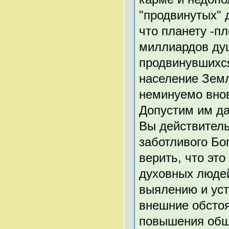
"продвинутых" 
что планету -п
миллиардов душ
продвинувшихся
население Земл
неминуемо внов
Допустим им да
Вы действитель
заботливого Бо
верить, что это
духовных людей
выялению и уст
внешние обстоя
повышения обще