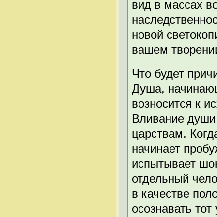
вид в массах в
наследственнос
новой светокоп
вашем творени
Что будет прич
Душа, начинающ
возносится к и
Вливание души 
царствам. Когд
начинает проб
испытывает шок
отдельный чело
в качестве пол
осознавать тот