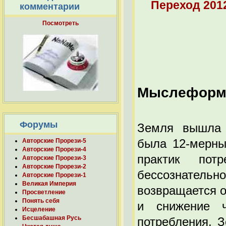
Переход 201
комментарии
Посмотреть
Мыслеформа
Форумы
Земля вышла 
была 12-мерны
Авторские Прорези-5
Авторские Прорези-4
практик пот
Авторские Прорези-3
Авторские Прорези-2
бессознательн
Авторские Прорези-1
Великая Империя
возвращается о
Просветление
Понять себя
и снижение ч
Исцеление
Бесшабашная Русь
потребления. 