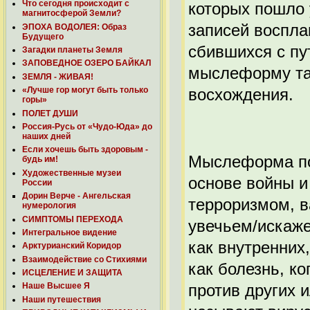
Что сегодня происходит с
которых пошло 
магнитосферой Земли?
записей воспла
ЭПОХА ВОДОЛЕЯ: Образ
Будущего
сбившихся с пу
Загадки планеты Земля
ЗАПОВЕДНОЕ ОЗЕРО БАЙКАЛ
мыслеформу так
ЗЕМЛЯ - ЖИВАЯ!
восхождения.
«Лучше гор могут быть только
горы»
ПОЛЕТ ДУШИ
Россия-Русь от «Чудо-Юда» до
наших дней
Если хочешь быть здоровым -
Мыслеформа пот
будь им!
Художественные музеи
основе войны и
России
Дорин Верче - Ангельская
терроризмом, в
нумерология
СИМПТОМЫ ПЕРЕХОДА
увечьем/искаже
Интегральное видение
как внутренних
Арктурианский Коридор
Взаимодействие со Стихиями
как болезнь, к
ИСЦЕЛЕНИЕ И ЗАЩИТА
против других 
Наше Высшее Я
Наши путешествия