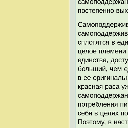
самоподдержани
постепенно вых
Самоподдержив
самоподдержив
сплотятся в ед
целое племени 
единства, дост
больший, чем е
в ее оригиналь
красная раса у
самоподдержан
потребления пи
себя в целях п
Поэтому, в нас