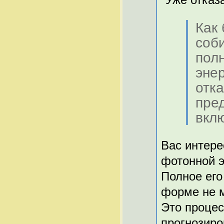
Как
соб
пол
эне
отка
пре
вклю
Вас интере
фотонной э
Полное его
форме не м
Это процес
прогнозиро