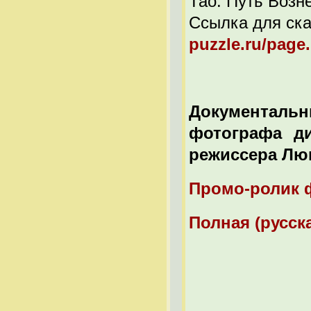
Тао: Путь Возн
Ссылка для ск
puzzle.ru/page.
Документал
фотографа д
режиссера Люк
Промо-ролик
Полная (русск