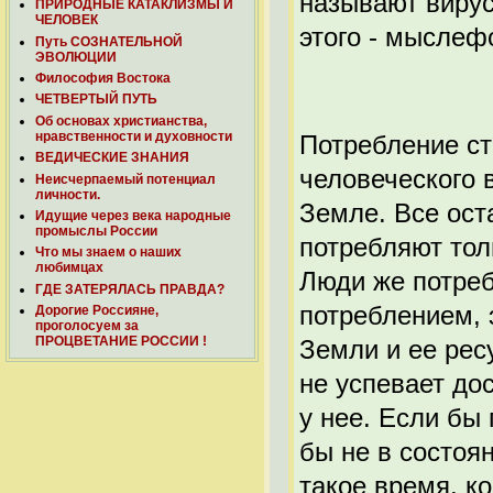
называют виру
ПРИРОДНЫЕ КАТАКЛИЗМЫ И
ЧЕЛОВЕК
этого - мыслеф
Путь СОЗНАТЕЛЬНОЙ
ЭВОЛЮЦИИ
Философия Востока
ЧЕТВЕРТЫЙ ПУТЬ
Об основах христианства,
нравственности и духовности
Потребление с
ВЕДИЧЕСКИЕ ЗНАНИЯ
человеческого 
Неисчерпаемый потенциал
личности.
Земле. Все ост
Идущие через века народные
промыслы России
потребляют тол
Что мы знаем о наших
любимцах
Люди же потреб
ГДЕ ЗАТЕРЯЛАСЬ ПРАВДА?
потреблением, 
Дорогие Россияне,
проголосуем за
ПРОЦВЕТАНИЕ РОССИИ !
Земли и ее рес
не успевает до
у нее. Если бы
бы не в состоя
такое время, к