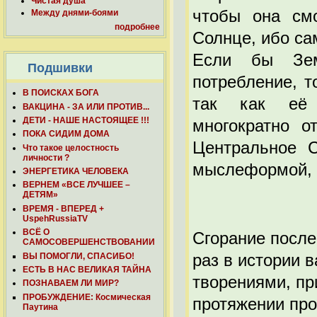
Чистая душа
чтобы она см
Между днями-боями
подробнее
Солнце, ибо с
Если бы Зем
Подшивки
потребление, 
В ПОИСКАХ БОГА
так как её 
ВАКЦИНА - ЗА ИЛИ ПРОТИВ...
ДЕТИ - НАШЕ НАСТОЯЩЕЕ !!!
многократно о
ПОКА СИДИМ ДОМА
Центральное С
Что такое целостность
личности ?
мыслеформой, 
ЭНЕРГЕТИКА ЧЕЛОВЕКА
ВЕРНЕМ «ВСЕ ЛУЧШЕЕ –
ДЕТЯМ»
ВРЕМЯ - ВПЕРЕД +
UspehRussiaTV
ВСЁ О
Сгорание после
САМОСОВЕРШЕНСТВОВАНИИ
раз в истории 
ВЫ ПОМОГЛИ, СПАСИБО!
ЕСТЬ В НАС ВЕЛИКАЯ ТАЙНА
творениями, п
ПОЗНАВАЕМ ЛИ МИР?
ПРОБУЖДЕНИЕ: Космическая
протяжении про
Паутина