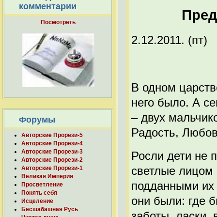
комментарии
Пред
Посмотреть
2.12.2011. (пт)
В одном царстве
него было. А с
– двух мальчико
Форумы
Радость, Любов
Авторские Прорези-5
Авторские Прорези-4
Авторские Прорези-3
Росли дети не п
Авторские Прорези-2
светлые лицом 
Авторские Прорези-1
Великая Империя
подданными их 
Просветление
Понять себя
они были: где 
Исцеление
Бесшабашная Русь
заботы, ласки,