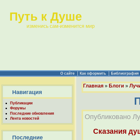
Путь к Душе
изменись сам-изменится мир
О сайте
Как оформить
Библиография
Главная
»
Блоги
»
Лучи
Навигация
П
Публикации
Форумы
Последние обновления
Опубликовано Луч
Лента новостей
Сказания ду
Последние