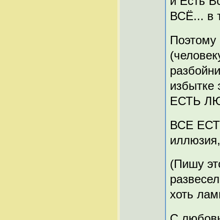
и Есть В
ВСЁ... в
Поэтому 
(человек
разбойни
избытке 
ЕСТЬ ЛЮ
ВСЕ ЕСТЬ
иллюзия, 
(Пишу эт
развесел
хоть ламп
С любовь