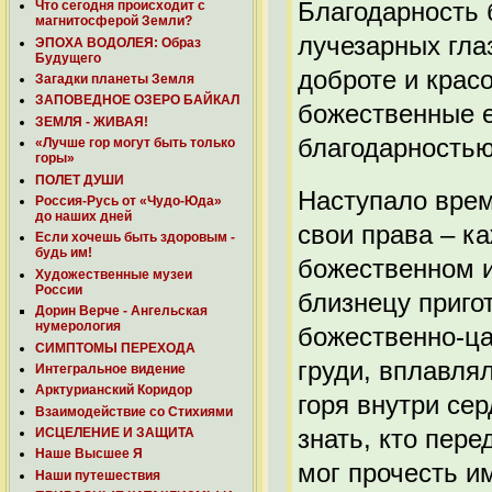
Благодарность 
Что сегодня происходит с
магнитосферой Земли?
лучезарных гла
ЭПОХА ВОДОЛЕЯ: Образ
Будущего
доброте и крас
Загадки планеты Земля
ЗАПОВЕДНОЕ ОЗЕРО БАЙКАЛ
божественные е
ЗЕМЛЯ - ЖИВАЯ!
благодарностью
«Лучше гор могут быть только
горы»
ПОЛЕТ ДУШИ
Наступало врем
Россия-Русь от «Чудо-Юда»
до наших дней
свои права – к
Если хочешь быть здоровым -
будь им!
божественном и
Художественные музеи
России
близнецу приго
Дорин Верче - Ангельская
нумерология
божественно-ца
СИМПТОМЫ ПЕРЕХОДА
груди, вплавля
Интегральное видение
Арктурианский Коридор
горя внутри се
Взаимодействие со Стихиями
знать, кто пер
ИСЦЕЛЕНИЕ И ЗАЩИТА
Наше Высшее Я
мог прочесть и
Наши путешествия