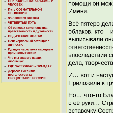
ПРИРОДНЫЕ КАТАКЛИЗМЫ И
помощи он може
ЧЕЛОВЕК
Путь СОЗНАТЕЛЬНОЙ
Имени.
ЭВОЛЮЦИИ
Философия Востока
Всё пятеро дел
ЧЕТВЕРТЫЙ ПУТЬ
Об основах христианства,
облаков, кто – 
нравственности и духовности
ВЕДИЧЕСКИЕ ЗНАНИЯ
выписывали они
Неисчерпаемый потенциал
личности.
ответственност
Идущие через века народные
промыслы России
впоследствии с
Что мы знаем о наших
дела, творчеств
любимцах
ГДЕ ЗАТЕРЯЛАСЬ ПРАВДА?
Дорогие Россияне,
И… вот и насту
проголосуем за
ПРОЦВЕТАНИЕ РОССИИ !
Приложили к гр
Но… что-то Бла
с её руки… Стр
вставочку Сест