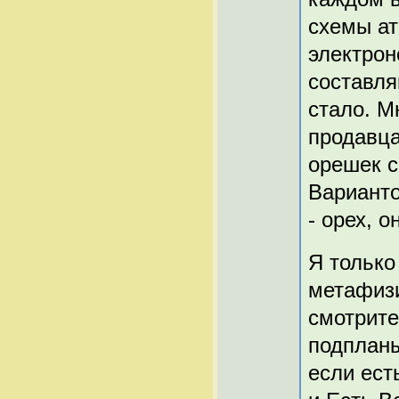
схемы ат
электрон
составля
стало. Мн
продавца
орешек с
Варианто
- орех, о
Я только
метафизи
смотрите
подпланы
если ест