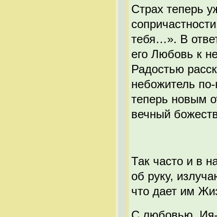
Страх теперь у
сопричастности
тебя…». В отве
его Любовь к н
Радостью расск
небожитель по
теперь новым о
вечный божест
Так часто и в 
об руку, излуч
что дает им Ж
С любовью, Ия