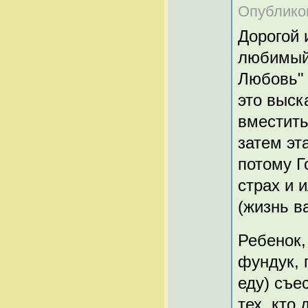
Опубликов
Дорогой 
любимый 
Любовь" 
это выск
вместить
затем эт
потому Г
страх и 
(жизнь в
Ребенок,
фундук, 
еду) съес
тех, кто 