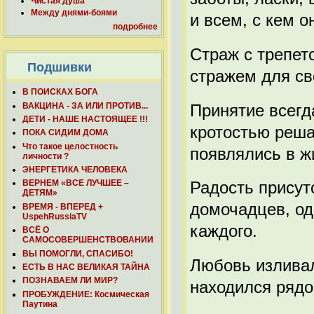
Чистая душа
Между днями-боями
и всем, с кем 
подробнее
Страж с трепет
Подшивки
стражем для св
В ПОИСКАХ БОГА
ВАКЦИНА - ЗА ИЛИ ПРОТИВ...
Принятие всегд
ДЕТИ - НАШЕ НАСТОЯЩЕЕ !!!
кротостью реша
ПОКА СИДИМ ДОМА
Что такое целостность
появлялись в ж
личности ?
ЭНЕРГЕТИКА ЧЕЛОВЕКА
Радость присут
ВЕРНЕМ «ВСЕ ЛУЧШЕЕ –
ДЕТЯМ»
домочадцев, од
ВРЕМЯ - ВПЕРЕД +
UspehRussiaTV
каждого.
ВСЁ О
САМОСОВЕРШЕНСТВОВАНИИ
ВЫ ПОМОГЛИ, СПАСИБО!
Любовь изливала
ЕСТЬ В НАС ВЕЛИКАЯ ТАЙНА
ПОЗНАВАЕМ ЛИ МИР?
находился рядо
ПРОБУЖДЕНИЕ: Космическая
Паутина