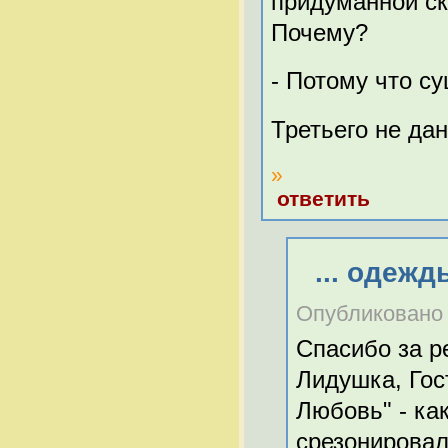
придуманной ск
Почему?
- Потому что с
Третьего не дан
»
ответить
... одежд
Опубликовано Л
Спасибо за р
Лидушка, Гост
Любовь" - ка
срезонировало