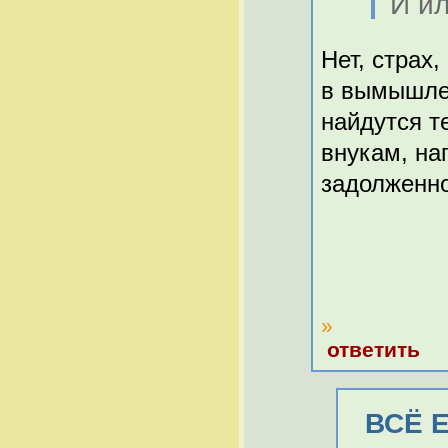
И ил
Нет, страх
в вымышлен
найдутся т
внукам, на
задолженно
»
ответить
ВСЁ 