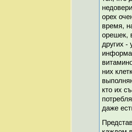
недовери
орех оче
время, н
орешек, 
других - 
информац
витамино
них клет
выполняю
кто их с
потребля
даже есть
Представ
каждом в