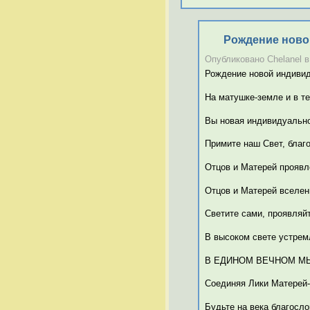
Рождение ново
Опубликовано Chelanel в 
Рождение новой индиви
На матушке-земле и в т
Вы новая индивидуально
Примите наш Свет, благ
Отцов и Матерей проявл
Отцов и Матерей вселен
Светите сами, проявляй
В высоком свете устрем
В ЕДИНОМ ВЕЧНОМ М
Соединяя Лики Матерей-
Будьте на века благосл