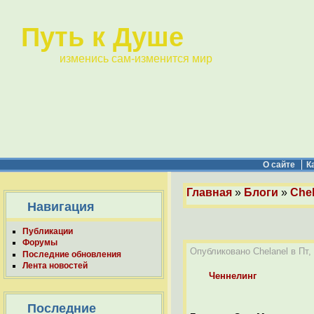
Путь к Душе
изменись сам-изменится мир
О сайте
К
Главная
»
Блоги
»
Chel
Навигация
Публикации
Форумы
Опубликовано Chelanel в Пт, 
Последние обновления
Лента новостей
Ченнелинг
Последние