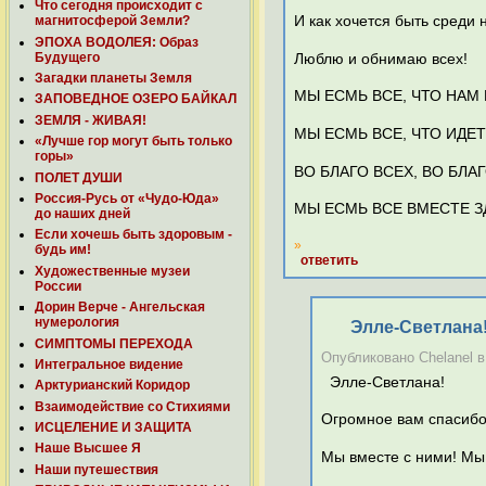
Что сегодня происходит с
И как хочется быть среди 
магнитосферой Земли?
ЭПОХА ВОДОЛЕЯ: Образ
Будущего
Люблю и обнимаю всех!
Загадки планеты Земля
МЫ ЕСМЬ ВСЕ, ЧТО НАМ 
ЗАПОВЕДНОЕ ОЗЕРО БАЙКАЛ
ЗЕМЛЯ - ЖИВАЯ!
МЫ ЕСМЬ ВСЕ, ЧТО ИДЕТ
«Лучше гор могут быть только
горы»
ВО БЛАГО ВСЕХ, ВО БЛАГ
ПОЛЕТ ДУШИ
Россия-Русь от «Чудо-Юда»
МЫ ЕСМЬ ВСЕ ВМЕСТЕ З
до наших дней
Если хочешь быть здоровым -
»
будь им!
ответить
Художественные музеи
России
Дорин Верче - Ангельская
нумерология
Элле-Светлана!
СИМПТОМЫ ПЕРЕХОДА
Опубликовано Chelanel в 
Интегральное видение
Элле-Светлана!
Арктурианский Коридор
Взаимодействие со Стихиями
Огромное вам спасибо.
ИСЦЕЛЕНИЕ И ЗАЩИТА
Наше Высшее Я
Мы вместе с ними! Мы
Наши путешествия