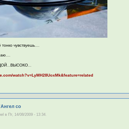
 тонко чувствуешь....
аю....
ОЙ...ВЫСОКО...
be.com/watch?v=LyMH28UoxMk&feature=related
Ангел со
l в Пт, 14/08/2009 - 13:34.