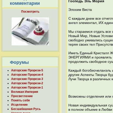
Господь Эль Мория
комментарии
Элохим Виста
Посмотреть
С каждым днем все отчетл
ангел элементал, ИХ един
Мы стараемся отдать все с
Новый Мир, Новые Условия
свободно уживались сущес
теряя своих тел Присутств
Иметь Единый Кристалл Ж
ЭНЕРГИЯМИ и проявлять их
Форумы
продолжить свободное су
Каждый богобиочеланэль и 
Авторские Прорези-5
другие Аспекты Творца бу
Авторские Прорези-4
Лучи Творца в различных 
Авторские Прорези-3
Авторские Прорези-2
Авторские Прорези-1
Великая Империя
Просветление
Возможны отделения или н
Понять себя
Исцеление
Новая индивидуальная с
Бесшабашная Русь
в полном объеме в Любви