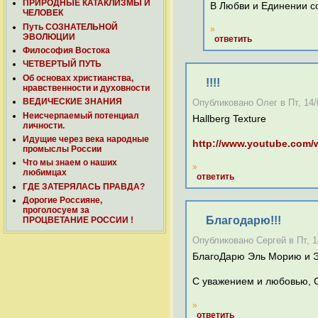
ПРИРОДНЫЕ КАТАКЛИЗМЫ И
В Любви и Единении с
ЧЕЛОВЕК
Путь СОЗНАТЕЛЬНОЙ
»
ЭВОЛЮЦИИ
ответить
Философия Востока
ЧЕТВЕРТЫЙ ПУТЬ
Об основах христианства,
!!!!
нравственности и духовности
ВЕДИЧЕСКИЕ ЗНАНИЯ
Опубликовано Олег в Пт, 14/0
Неисчерпаемый потенциал
Hallberg Texture
личности.
Идущие через века народные
http://www.youtube.com
промыслы России
Что мы знаем о наших
»
любимцах
ответить
ГДЕ ЗАТЕРЯЛАСЬ ПРАВДА?
Дорогие Россияне,
проголосуем за
Благодарю!!!
ПРОЦВЕТАНИЕ РОССИИ !
Опубликовано Сергей в Пт, 14
БлагоДарю Эль Морию и Эл
С уважением и любовью, 
»
ответить