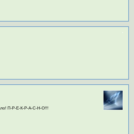
о! П-Р-Е-К-Р-А-С-Н-О!!!