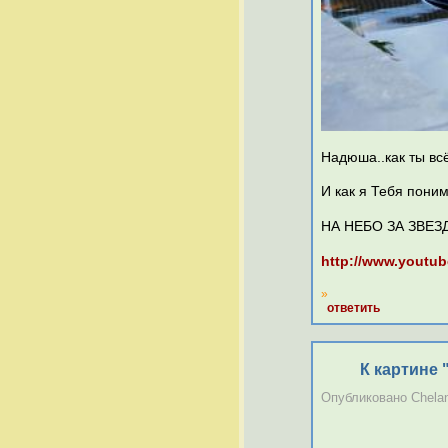
Надюша..как ты всё
И как я Тебя поним
НА НЕБО ЗА ЗВЕЗД
http://www.youtu
»
ответить
К картине "
Опубликовано Chelane