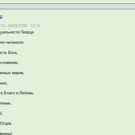
й
Пт, 14/08/2009 - 13:22.
дуальности Творца
еле челанэля.
сть Бога,
ословение,
енных миров,
ных,
те Благо и Любовь
ления,
Ы,
Отцов.
овенны!