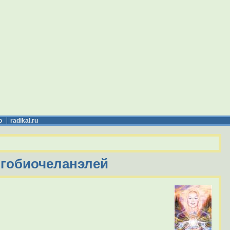
о
radikal.ru
огобиочеланэлей