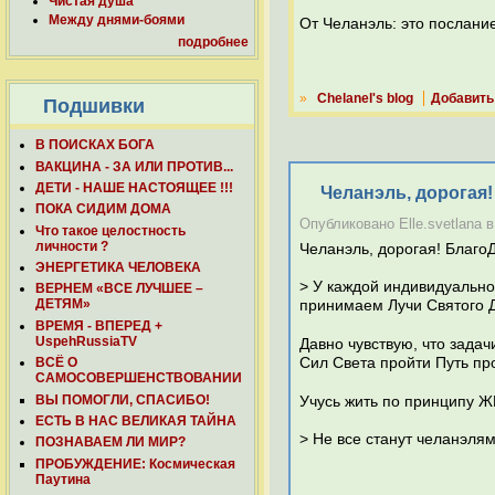
Чистая душа
Между днями-боями
От Челанэль: это послание
подробнее
»
Chelanel's blog
Добавить
Подшивки
В ПОИСКАХ БОГА
ВАКЦИНА - ЗА ИЛИ ПРОТИВ...
ДЕТИ - НАШЕ НАСТОЯЩЕЕ !!!
Челанэль, дорогая
ПОКА СИДИМ ДОМА
Опубликовано Elle.svetlana в
Что такое целостность
личности ?
Челанэль, дорогая! Благо
ЭНЕРГЕТИКА ЧЕЛОВЕКА
> У каждой индивидуально
ВЕРНЕМ «ВСЕ ЛУЧШЕЕ –
ДЕТЯМ»
принимаем Лучи Святого Д
ВРЕМЯ - ВПЕРЕД +
UspehRussiaTV
Давно чувствую, что зада
Сил Света пройти Путь пр
ВСЁ О
САМОСОВЕРШЕНСТВОВАНИИ
ВЫ ПОМОГЛИ, СПАСИБО!
Учусь жить по принципу
ЕСТЬ В НАС ВЕЛИКАЯ ТАЙНА
> Не все станут челанэлям
ПОЗНАВАЕМ ЛИ МИР?
ПРОБУЖДЕНИЕ: Космическая
Паутина