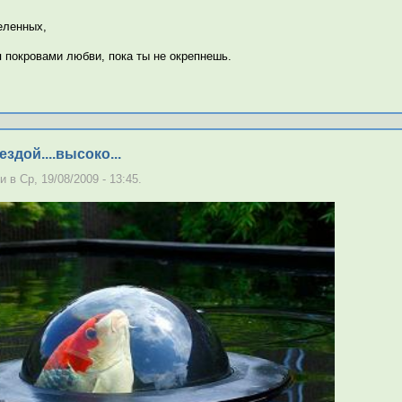
еленных,
 покровами любви, пока ты не окрепнешь.
ездой....высоко...
в Ср, 19/08/2009 - 13:45.