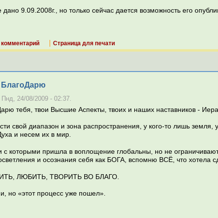
 дано 9.09.2008г., но только сейчас дается возможность его опуб
 комментарий
Страница для печати
! БлагоДарю
 Пнд, 24/08/2009 - 02:37.
Дарю тебя, твои Высшие Аспекты, твоих и наших наставников - Ие
сти свой диапазон и зона распространения, у кого-то лишь земля, 
уха и несем их в мир.
чи с которыми пришла в воплощение глобальны, но не ограничива
осветления и осознания себя как БОГА, вспомню ВСЁ, что хотела с
 ЖИТЬ, ЛЮБИТЬ, ТВОРИТЬ ВО БЛАГО.
и, но «этот процесс уже пошел».