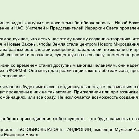
ивее видны контуры энергосистемы богобиочеланэль – Новой Бож
ение и НАС, Учителей и Представителей Иерархии Света проявлен
амое лучшее, что есть у нас этому новому созданию-творению, что
 и Новые Законы, чтобы Земля стала центром Нового Мироздания, г
тва разных реальностей измерений, параллелей, по желанию и при
ий, сознания и осознания, существуя во всех сразу, постепенно ра
изни со временем станет доступным многим челанэлям, они надел
 в ФОРМЫ. Они могут для реализации какого-либо замысла, проэк
ществование.
челанэль будет иметь свою индивидуальность, т.е. развиваться в о
дут проявлены в них не так активно, При желании или при возникш
комбинациях, или все сразу. Не исключается возможность создания
аоборот присоединения любых существ, - это будет зависеть от з
ущность – БОГОБИОЧЕЛАНЭЛЬ – АНДРОГИН, имеющая Мужской Аспе
 и Единении Начал.