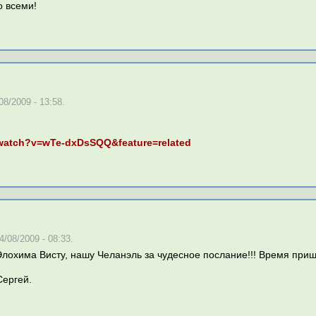
о всеми!
8/2009 - 13:58.
/watch?v=wTe-dxDsSQQ&feature=related
/08/2009 - 08:33.
охима Висту, нашу Челанэль за чудесное послание!!! Время пришл
Сергей.