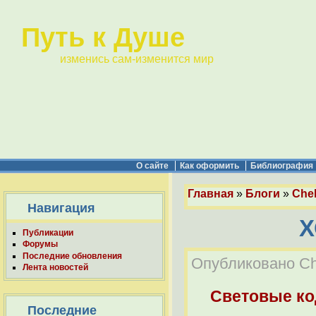
Путь к Душе
изменись сам-изменится мир
О сайте
Как оформить
Библиография
Главная
»
Блоги
»
Chel
Навигация
Х
Публикации
Форумы
Последние обновления
Опубликовано Che
Лента новостей
Световые к
Последние