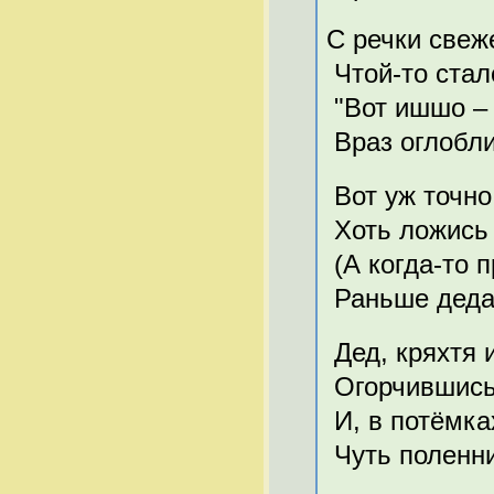
С речки свеж
Чтой-то ста
"Вот ишшо – 
Враз оглобли
Вот уж точно
Хоть ложись 
(А когда-то 
Раньше деда
Дед, кряхтя 
Огорчившись.
И, в потёмка
Чуть поленни