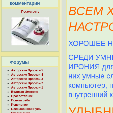
комментарии
ВСЕМ 
Посмотреть
НАСТР
ХОРОШЕЕ Н
СРЕДИ УМНЫ
Форумы
ИРОНИЯ для 
Авторские Прорези-5
них умные с
Авторские Прорези-4
Авторские Прорези-3
компьютер, 
Авторские Прорези-2
Авторские Прорези-1
Великая Империя
внутренний к
Просветление
Понять себя
Исцеление
УЛЫБНИ
Бесшабашная Русь