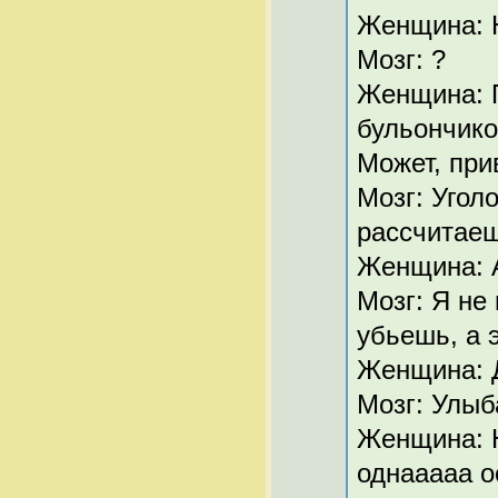
Женщина: Н
Мозг: ?
Женщина: П
бульончико
Может, прив
Мозг: Угол
рассчитае
Женщина: А
Мозг: Я не 
убьешь, а э
Женщина: Д
Мозг: Улыба
Женщина: Н
однааааа о