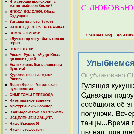
Что сегодня происходит с
С ЛЮБОВЬЮ Н
магнитосферой Земли?
ЭПОХА ВОДОЛЕЯ: Образ
Будущего
Загадки планеты Земля
ЗАПОВЕДНОЕ ОЗЕРО БАЙКАЛ
ЗЕМЛЯ - ЖИВАЯ!
»
Chelanel's blog
Добавить
«Лучше гор могут быть только
горы»
ПОЛЕТ ДУШИ
Россия-Русь от «Чудо-Юда»
до наших дней
Улыбнемс
Если хочешь быть здоровым -
будь им!
Опубликовано Chel
Художественные музеи
России
Гулящая кукушк
Дорин Верче - Ангельская
нумерология
Однажды подруж
СИМПТОМЫ ПЕРЕХОДА
Интегральное видение
сообщила об эт
Арктурианский Коридор
полуночи. Вече
Взаимодействие со Стихиями
ИСЦЕЛЕНИЕ И ЗАЩИТА
танцы...Время п
Наше Высшее Я
Наши путешествия
пьяная, припле