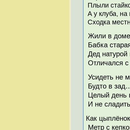
Плыли стайк
А у клуба, на
Сходка местн
Жили в доме,
Бабка старая
Дед натурой
Отличался с 
Усидеть не м
Будто в зад…
Целый день в
И не сладить
Как цыплёнок
Метр с кепк