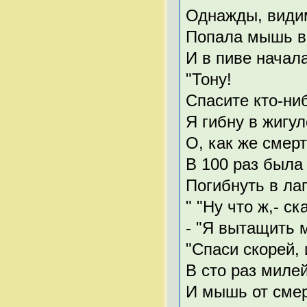
Однажды, видим
Попала мышь в
И в пиве начала
"Тону!
Спасите кто-ни
Я гибну в жигу
О, как же смерт
В 100 раз была
Погибнуть в лап
" "Ну что ж,- ск
- "Я вытащить м
"Спаси скорей, 
В сто раз миле
И мышь от смер