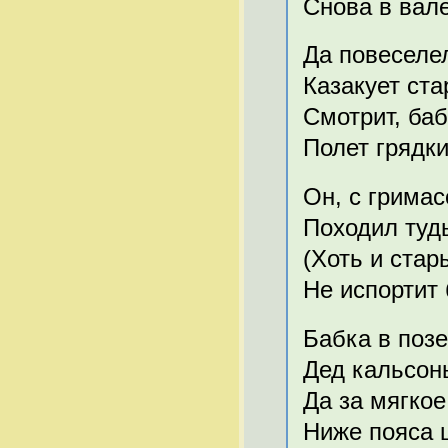
Снова в вал
Да повеселел
Казакует ста
Смотрит, баб
Полет грядки
Он, с гримас
Походил ту
(Хоть и стары
Не испортит 
Бабка в позе
Дед кальсоны
Да за мягкое
Ниже пояса 