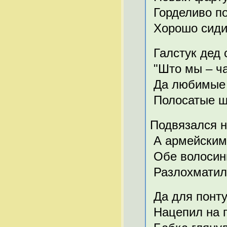
Горделиво по
Хорошо сиди
Галстук дед 
"Што мы – ча
Да любимые
Полосатые ш
Подвязался н
А армейским
Обе волосин
Разлохматил
Да для понт
Нацепил на г