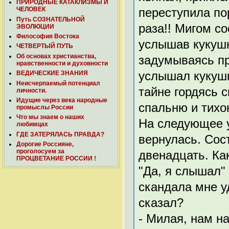
ПРИРОДНЫЕ КАТАКЛИЗМЫ И
ЧЕЛОВЕК
переступила пор
Путь СОЗНАТЕЛЬНОЙ
раза!! Мигом с
ЭВОЛЮЦИИ
Философия Востока
услышав кукушку
ЧЕТВЕРТЫЙ ПУТЬ
Об основах христианства,
задумываясь пр
нравственности и духовности
услышал кукушк
ВЕДИЧЕСКИЕ ЗНАНИЯ
Неисчерпаемый потенциал
тайне гордясь 
личности.
Идущие через века народные
спальню и тихон
промыслы России
Что мы знаем о наших
На следующее у
любимцах
ГДЕ ЗАТЕРЯЛАСЬ ПРАВДА?
вернулась. Сос
Дорогие Россияне,
проголосуем за
двенадцать. Как
ПРОЦВЕТАНИЕ РОССИИ !
"Да, я слышал"
скандала мне у
сказал?
- Милая, нам н