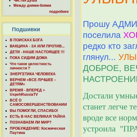
Чистая душа
Между днями-боями
подробнее
Прошу АДМИН
Подшивки
поселила
ХО
В ПОИСКАХ БОГА
редко кто заг
ВАКЦИНА - ЗА ИЛИ ПРОТИВ...
ДЕТИ - НАШЕ НАСТОЯЩЕЕ !!!
глянул...
УЛЫ
ПОКА СИДИМ ДОМА
Что такое целостность
ДОБРОЕ, ВЕ
личности ?
ЭНЕРГЕТИКА ЧЕЛОВЕКА
НАСТРОЕНИ
ВЕРНЕМ «ВСЕ ЛУЧШЕЕ –
ДЕТЯМ»
ВРЕМЯ - ВПЕРЕД +
Достали умные 
UspehRussiaTV
ВСЁ О
станет легче т
САМОСОВЕРШЕНСТВОВАНИИ
ВЫ ПОМОГЛИ, СПАСИБО!
вроде все нор
ЕСТЬ В НАС ВЕЛИКАЯ ТАЙНА
ПОЗНАВАЕМ ЛИ МИР?
устроила "
ПРОБУЖДЕНИЕ: Космическая
Паутина