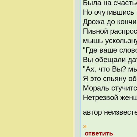
Была на счасть
Но очутившись 
Дрожа до кончи
Пивной распрос
мышь ускользну
"Где ваше слов
Вы обещали дат
"Ах, что Вы? м
Я это спьяну о
Мораль стучитс
Нетрезвой женщ
автор неизвест
»
ответить