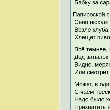
Бабку за сар
Папироской с
Сено нюхает
Возле клуба, 
Хлещет пив
Всё темнее, 
Дед затылок 
Видно, меряе
Или смотрит 
Может, в оди
С чаем треск
Надо было х
Прихватить н