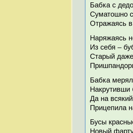
Бабка с дедо
Суматошно с
Отражаясь в
Наряжаясь не
Из себя – буб
Старый даже
Пришпандори
Бабка мерял
Накрутивши 
Да на всякий
Прицепила на
Бусы красны
Новый фартук