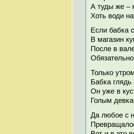
А туды же – 
Хоть води на
Если бабка с
В магазин ку
После в вале
Обязательно
Только утром
Бабка глядь 
Он уже в куст
Голым девка
Да любое с 
Превращалос
Вот и в это 