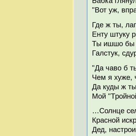
Бабка глянул
"Вот уж, впра
Где ж ты, ла
Енту штуку р
Ты ишшо бы 
Галстук, сдур
"Да чаво б т
Чем я хуже, 
Да куды ж ты
Мой "Тройной
…Солнце село
Красной искр
Дед, настрои