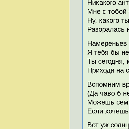
Никакого ант
Мне с тобой 
Ну, какого т
Разоралась н
Намереньев 
Я тебя бы н
Ты сегодня, 
Приходи на с
Вспомним вр
(Да чаво б н
Можешь семе
Если хочешь
Вот уж солн