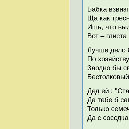
Бабка взвизг
Ща как тресн
Ишь, что выд
Вот – глиста
Лучше дело б
По хозяйству
Заодно бы с
Бестолковый 
Дед ей : "Ст
Да тебе б са
Только семе
Да с соседка