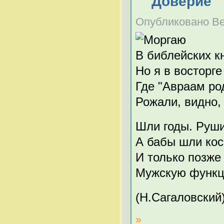
"Доверие"
Опубликовано Вечн
В библейских кн
Но я в восторге
Где "Авраам ро
Рожали, видно,
Шли годы. Руш
А бабы шли кос
И только позже
Мужскую функци
(Н.Сагаловский
»