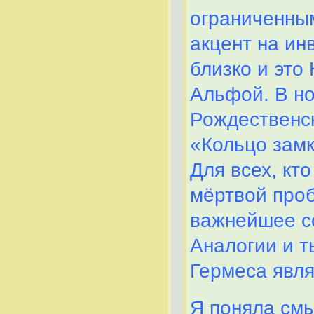
ограниченны
акцент на ин
близко и это 
Альфой. В ноч
Рождественск
«Кольцо замк
Для всех, кт
мёртвой проб
важнейшее с
Аналогии и т
Гермеса явл
Я поняла смы