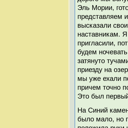
Эль Мории, гот
представляем и
высказали свои
наставникам. Я
пригласили, по
будем ночевать
затянуто тучам
приезду на озе
мы уже ехали п
причем точно п
Это был первы
На Синий камен
было мало, но 
положила руки 