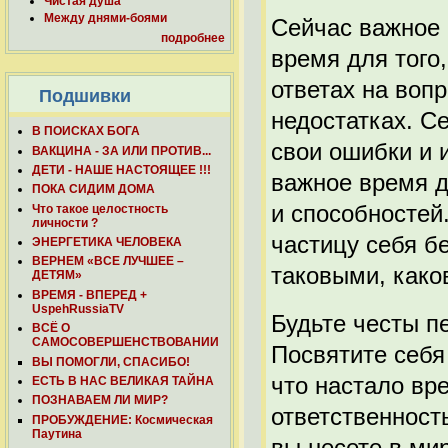
Чистая душа
Между днями-боями
Сейчас важное 
подробнее
время для того
ответах на вопр
Подшивки
недостатках. С
В ПОИСКАХ БОГА
свои ошибки и 
ВАКЦИНА - ЗА ИЛИ ПРОТИВ...
ДЕТИ - НАШЕ НАСТОЯЩЕЕ !!!
важное время д
ПОКА СИДИМ ДОМА
и способностей
Что такое целостность
личности ?
частицу себя б
ЭНЕРГЕТИКА ЧЕЛОВЕКА
ВЕРНЕМ «ВСЕ ЛУЧШЕЕ –
таковыми, како
ДЕТЯМ»
ВРЕМЯ - ВПЕРЕД +
UspehRussiaTV
Будьте честы п
ВСЁ О
САМОСОВЕРШЕНСТВОВАНИИ
Посвятите себя
ВЫ ПОМОГЛИ, СПАСИБО!
что настало вр
ЕСТЬ В НАС ВЕЛИКАЯ ТАЙНА
ПОЗНАВАЕМ ЛИ МИР?
ответственность 
ПРОБУЖДЕНИЕ: Космическая
Паутина
вы несете в мир