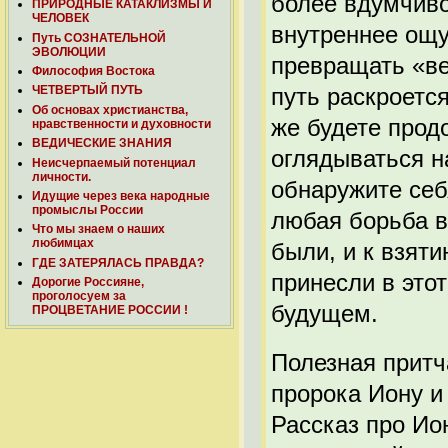
более вдумчиво
ПРИРОДНЫЕ КАТАКЛИЗМЫ И
ЧЕЛОВЕК
внутреннее ощу
Путь СОЗНАТЕЛЬНОЙ
ЭВОЛЮЦИИ
превращать «ве
Философия Востока
путь раскроетс
ЧЕТВЕРТЫЙ ПУТЬ
Об основах христианства,
же будете прод
нравственности и духовности
ВЕДИЧЕСКИЕ ЗНАНИЯ
оглядываться н
Неисчерпаемый потенциал
личности.
обнаружите себ
Идущие через века народные
промыслы России
любая борьба во
Что мы знаем о наших
любимцах
были, и к взяти
ГДЕ ЗАТЕРЯЛАСЬ ПРАВДА?
принесли в этот
Дорогие Россияне,
проголосуем за
будущем.
ПРОЦВЕТАНИЕ РОССИИ !
Полезная притч
пророка Иону и 
Рассказ про Ио