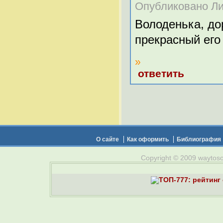
Опубликовано Лид
Володенька, до
прекрасный его
»
ответить
О сайте
Как оформить
Библиография
Copyright © 2009 waytosou