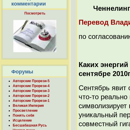
комментарии
Ченнелин
Посмотреть
Перевод Влад
по согласовани
Каких энергий
Форумы
сентябре 2010
Авторские Прорези-5
Сентябрь явит 
Авторские Прорези-4
Авторские Прорези-3
что-то реально 
Авторские Прорези-2
Авторские Прорези-1
символизирует 
Великая Империя
Просветление
уникальный пер
Понять себя
Исцеление
совместный гиг
Бесшабашная Русь