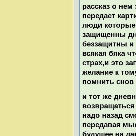
рассказ о нем 
передает карт
люди которые 
защищенны дн
беззащитны и 
всякая бяка ч
страх,и это з
желание к том
помнить снов 
и тот же днев
возвращаться 
надо назад см
передавая мыс
будущее на да