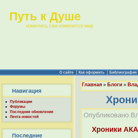
Путь к Душе
изменись сам-изменится мир
О сайте
Как оформить
Библиография
Главная
»
Блоги
»
Вла
Навигация
Хроник
Публикации
Форумы
Последние обновления
Опубликовано Вла
Лента новостей
Хроники АК
Последние