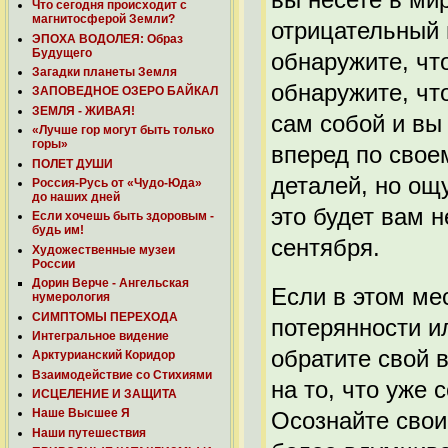
Что сегодня происходит с
магнитосферой Земли?
отрицательный 
ЭПОХА ВОДОЛЕЯ: Образ
Будущего
обнаружите, чт
Загадки планеты Земля
обнаружите, чт
ЗАПОВЕДНОЕ ОЗЕРО БАЙКАЛ
ЗЕМЛЯ - ЖИВАЯ!
сам собой и вы
«Лучше гор могут быть только
горы»
вперед по свое
ПОЛЕТ ДУШИ
деталей, но ощ
Россия-Русь от «Чудо-Юда»
до наших дней
это будет вам 
Если хочешь быть здоровым -
будь им!
сентября.
Художественные музеи
России
Дорин Верче - Ангельская
Если в этом ме
нумерология
СИМПТОМЫ ПЕРЕХОДА
потерянности и
Интегральное видение
обратите свой в
Арктурианский Коридор
Взаимодействие со Стихиями
на то, что уже 
ИСЦЕЛЕНИЕ И ЗАЩИТА
Наше Высшее Я
Осознайте свои
Наши путешествия