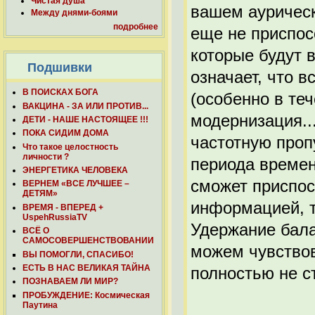
Чистая душа
вашем аурическ
Между днями-боями
подробнее
еще не приспос
которые будут 
Подшивки
означает, что 
В ПОИСКАХ БОГА
(особенно в теч
ВАКЦИНА - ЗА ИЛИ ПРОТИВ...
модернизация..
ДЕТИ - НАШЕ НАСТОЯЩЕЕ !!!
ПОКА СИДИМ ДОМА
частотную проп
Что такое целостность
личности ?
периода времен
ЭНЕРГЕТИКА ЧЕЛОВЕКА
сможет приспос
ВЕРНЕМ «ВСЕ ЛУЧШЕЕ –
ДЕТЯМ»
информацией, т
ВРЕМЯ - ВПЕРЕД +
UspehRussiaTV
Удержание бала
ВСЁ О
САМОСОВЕРШЕНСТВОВАНИИ
можем чувствов
ВЫ ПОМОГЛИ, СПАСИБО!
ЕСТЬ В НАС ВЕЛИКАЯ ТАЙНА
полностью не с
ПОЗНАВАЕМ ЛИ МИР?
ПРОБУЖДЕНИЕ: Космическая
Паутина