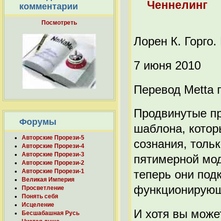
Ченнелинг
комментарии
Посмотреть
Лорен К. Горго
7 июня 2010
Перевод Metta 
Продвинутые пр
Форумы
шаблона, котор
Авторские Прорези-5
сознания, толь
Авторские Прорези-4
Авторские Прорези-3
пятимерной мод
Авторские Прорези-2
Авторские Прорези-1
теперь они под
Великая Империя
функционирующ
Просветление
Понять себя
Исцеление
И хотя вы може
Бесшабашная Русь