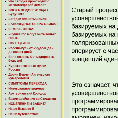
Что сегодня происходит с
магнитосферой Земли?
Старый процес
ЭПОХА ВОДОЛЕЯ: Образ
Будущего
усовершенствов
Загадки планеты Земля
ЗАПОВЕДНОЕ ОЗЕРО БАЙКАЛ
базируемых на 
ЗЕМЛЯ - ЖИВАЯ!
базируемых на 
«Лучше гор могут быть только
горы»
поляризованных
ПОЛЕТ ДУШИ
Россия-Русь от «Чудо-Юда»
оперирует с ча
до наших дней
Если хочешь быть здоровым -
концепций един
будь им!
Художественные музеи
России
Дорин Верче - Ангельская
нумерология
Это означает, ч
СИМПТОМЫ ПЕРЕХОДА
Интегральное видение
усовершенствов
Арктурианский Коридор
Взаимодействие со Стихиями
программирован
ИСЦЕЛЕНИЕ И ЗАЩИТА
программирован
Наше Высшее Я
Наши путешествия
выровнен, нахо