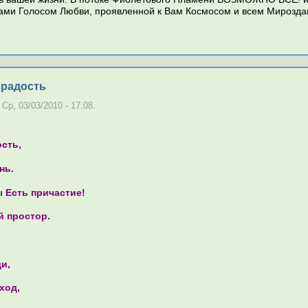
Вами Голосом Любви, проявленной к Вам Космосом и всем Мирозда
 радость
Ср, 03/03/2010 - 17:08.
сть,
нь.
 Есть причастие!
 простор.
и,
ход,