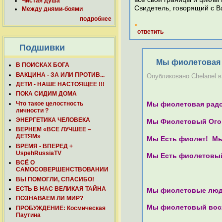
Чистая душа
Свидетель, говорящий с 
Между днями-боями
подробнее
»
ответить
Подшивки
Мы фиолетовая
В ПОИСКАХ БОГА
ВАКЦИНА - ЗА ИЛИ ПРОТИВ...
Опубликовано Chelanel в 
ДЕТИ - НАШЕ НАСТОЯЩЕЕ !!!
ПОКА СИДИМ ДОМА
Что такое целостность
Мы фиолетовая радо
личности ?
ЭНЕРГЕТИКА ЧЕЛОВЕКА
Мы Фиолетовый Ого
ВЕРНЕМ «ВСЕ ЛУЧШЕЕ –
ДЕТЯМ»
Мы Есть фиолет! Мы
ВРЕМЯ - ВПЕРЕД +
UspehRussiaTV
Мы Есть фиолетовый
ВСЁ О
САМОСОВЕРШЕНСТВОВАНИИ
ВЫ ПОМОГЛИ, СПАСИБО!
ЕСТЬ В НАС ВЕЛИКАЯ ТАЙНА
Мы фиолетовые люд
ПОЗНАВАЕМ ЛИ МИР?
Мы фиолетовый вос
ПРОБУЖДЕНИЕ: Космическая
Паутина