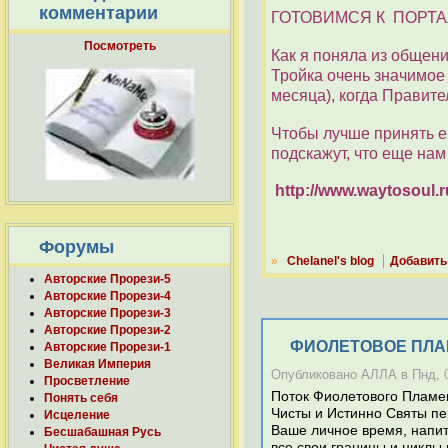
комментарии
ГОТОВИМСЯ К ПОРТАЛ
Посмотреть
Как я поняла из общени
Тройка очень значимое 
месяца), когда Правит
Чтобы лучше принять е
подскажут, что еще нам
http://www.waytosoul.
Форумы
»
Chelanel's blog
Добавить
Авторские Прорези-5
Авторские Прорези-4
Авторские Прорези-3
Авторские Прорези-2
ФИОЛЕТОВОЕ ПЛА
Авторские Прорези-1
Великая Империя
Опубликовано АЛЛА в Пнд, 01
Просветление
Поток Фиолетового Пламен
Понять себя
Чисты и Истинно Святы пе
Исцеление
Ваше личное время, напит
Бесшабашная Русь
все свои границы и циклы