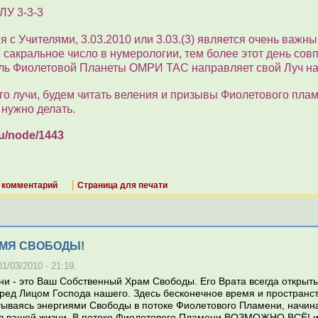
У 3-3-3
я с Учителями, 3.03.2010 или 3.03.(3) является очень важны
сакральное число в нумерологии, тем более этот день сов
ель Фиолетовой Планеты ОМРИ ТАС направляет свой Луч на
го лучи, будем читать веления и призывы Фиолетового пла
 нужно делать.
ru/node/1443
 комментарий
Страница для печати
МЯ СВОБОДЫ!
/03/2010 - 21:19.
и - это Ваш Собственный Храм Свободы. Его Врата всегда открыты
ред Лицом Господа нашего. Здесь бесконечное время и пространс
ываясь энергиями Свободы в потоке Фиолетового Пламени, начина
 в вашей жизни. В потоке Фиолетового Пламени ВОЗМОЖНО ВСЁ! и 