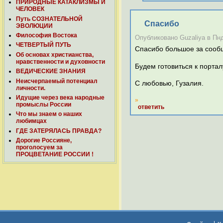
ПРИРОДНЫЕ КАТАКЛИЗМЫ И
ЧЕЛОВЕК
Путь СОЗНАТЕЛЬНОЙ
Спасибо
ЭВОЛЮЦИИ
Философия Востока
Опубликовано Guzaliya в Пнд,
ЧЕТВЕРТЫЙ ПУТЬ
Спасибо большое за сооб
Об основах христианства,
нравственности и духовности
Будем готовиться к портал
ВЕДИЧЕСКИЕ ЗНАНИЯ
Неисчерпаемый потенциал
С любовью, Гузалия.
личности.
Идущие через века народные
»
промыслы России
ответить
Что мы знаем о наших
любимцах
ГДЕ ЗАТЕРЯЛАСЬ ПРАВДА?
Дорогие Россияне,
проголосуем за
ПРОЦВЕТАНИЕ РОССИИ !