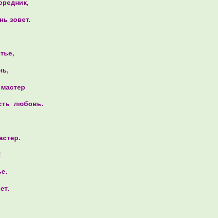
средник,
ь зовет.
тье,
нь,
 мастер
есть любовь.
астер.
!
е.
ет.