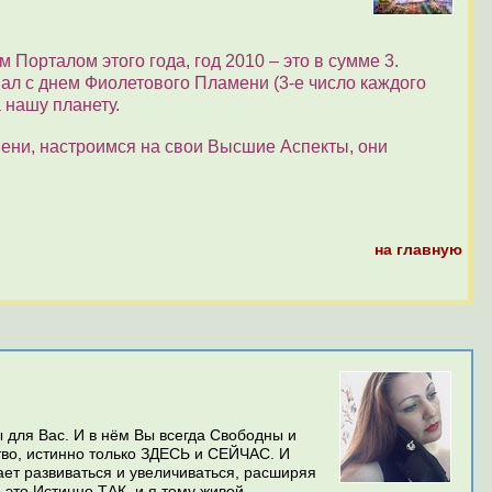
м Порталом этого года, год 2010 – это в сумме 3.
пал с днем Фиолетового Пламени (3-е число каждого
 нашу планету.
мени, настроимся на свои Высшие Аспекты, они
на главную
 для Вас. И в нём Вы всегда Свободны и
тво, истинно только ЗДЕСЬ и СЕЙЧАС. И
ет развиваться и увеличиваться, расширяя
это Истинно ТАК, и я тому живой