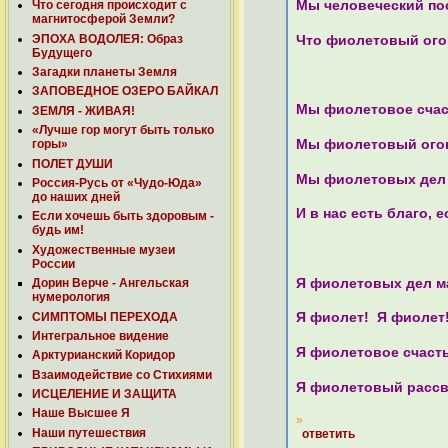
Мы человеческий по
Что сегодня происходит с
магнитосферой Земли?
ЭПОХА ВОДОЛЕЯ: Образ
Что фиолетовый огон
Будущего
Загадки планеты Земля
ЗАПОВЕДНОЕ ОЗЕРО БАЙКАЛ
Мы фиолетовое счас
ЗЕМЛЯ - ЖИВАЯ!
«Лучше гор могут быть только
Мы фиолетовый ого
горы»
ПОЛЕТ ДУШИ
Мы фиолетовых дел
Россия-Русь от «Чудо-Юда»
до наших дней
И в нас есть благо, 
Если хочешь быть здоровым -
будь им!
Художественные музеи
России
Я фиолетовых дел м
Дорин Верче - Ангельская
нумерология
СИМПТОМЫ ПЕРЕХОДА
Я фиолет! Я фиолет
Интегральное видение
Я фиолетовое счасть
Арктурианский Коридор
Взаимодействие со Стихиями
Я фиолетовый рассв
ИСЦЕЛЕНИЕ И ЗАЩИТА
Наше Высшее Я
»
Наши путешествия
ответить