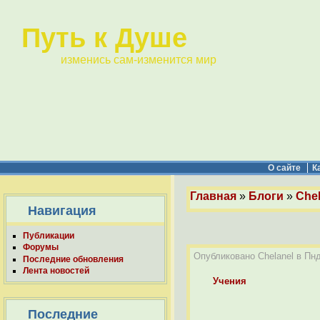
Путь к Душе
изменись сам-изменится мир
О сайте
К
Главная
»
Блоги
»
Chel
Навигация
Публикации
Форумы
Опубликовано Chelanel в Пнд,
Последние обновления
Лента новостей
Учения
Последние