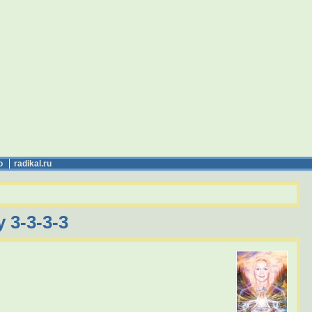
о
radikal.ru
 3-3-3-3