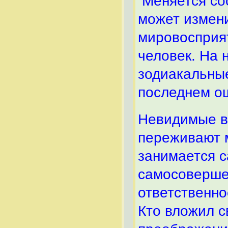
Меняется со
может измен
мировосприя
человек. На 
зодиакальные
последнем о
Невидимые в
переживают м
занимается 
самосоверше
ответственно
Кто вложил с