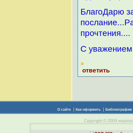
БлагоДарю за
послание...P
прочтения....
С уважением
»
ответить
О сайте
Как оформить
Библиография
Copyright © 2009 waytosou