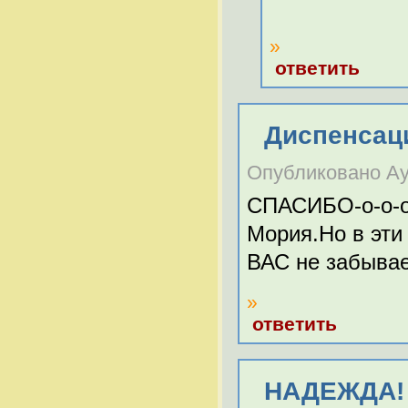
»
ответить
Диспенсац
Опубликовано Аур
СПАСИБО-о-о-о!
Мория.Но в эт
ВАС не забыва
»
ответить
НАДЕЖДА! УРА