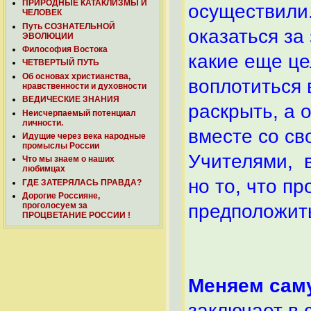
ПРИРОДНЫЕ КАТАКЛИЗМЫ И
осуществили
ЧЕЛОВЕК
Путь СОЗНАТЕЛЬНОЙ
оказаться за
ЭВОЛЮЦИИ
Философия Востока
какие еще це
ЧЕТВЕРТЫЙ ПУТЬ
Об основах христианства,
воплотиться 
нравственности и духовности
ВЕДИЧЕСКИЕ ЗНАНИЯ
раскрыть, а о
Неисчерпаемый потенциал
личности.
вместе со св
Идущие через века народные
промыслы России
Учителями, 
Что мы знаем о наших
любимцах
но то, что п
ГДЕ ЗАТЕРЯЛАСЬ ПРАВДА?
Дорогие Россияне,
предположит
проголосуем за
ПРОЦВЕТАНИЕ РОССИИ !
Меняем сам
заключает в