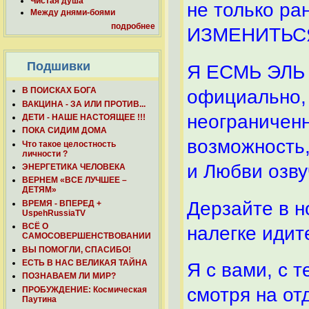
Чистая душа
не только ра
Между днями-боями
подробнее
ИЗМЕНИТЬС
Подшивки
Я ЕСМЬ ЭЛЬ
В ПОИСКАХ БОГА
официально,
ВАКЦИНА - ЗА ИЛИ ПРОТИВ...
неограниченн
ДЕТИ - НАШЕ НАСТОЯЩЕЕ !!!
ПОКА СИДИМ ДОМА
возможность,
Что такое целостность
личности ?
и Любви озву
ЭНЕРГЕТИКА ЧЕЛОВЕКА
ВЕРНЕМ «ВСЕ ЛУЧШЕЕ –
ДЕТЯМ»
Дерзайте в 
ВРЕМЯ - ВПЕРЕД +
UspehRussiaTV
ВСЁ О
налегке идит
САМОСОВЕРШЕНСТВОВАНИИ
ВЫ ПОМОГЛИ, СПАСИБО!
ЕСТЬ В НАС ВЕЛИКАЯ ТАЙНА
Я с вами, с 
ПОЗНАВАЕМ ЛИ МИР?
смотря на от
ПРОБУЖДЕНИЕ: Космическая
Паутина