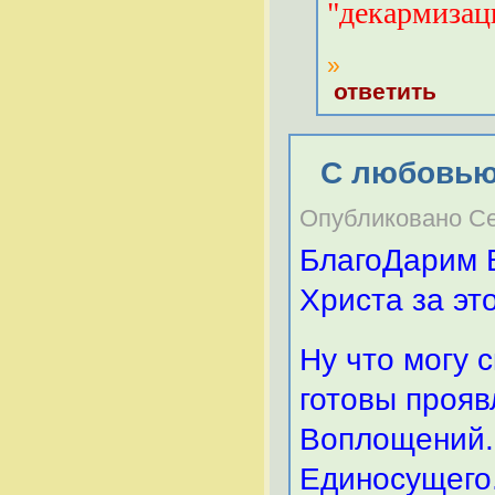
"декармизаци
»
ответить
С любовью
Опубликовано Сер
БлагоДарим 
Христа за это
Ну что могу 
готовы проя
Воплощений..
Единосущего.