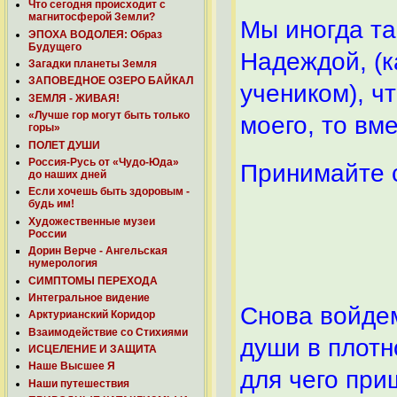
Что сегодня происходит с
магнитосферой Земли?
Мы иногда та
ЭПОХА ВОДОЛЕЯ: Образ
Будущего
Надеждой, (к
Загадки планеты Земля
ЗАПОВЕДНОЕ ОЗЕРО БАЙКАЛ
учеником), чт
ЗЕМЛЯ - ЖИВАЯ!
«Лучше гор могут быть только
моего, то вме
горы»
ПОЛЕТ ДУШИ
Россия-Русь от «Чудо-Юда»
Принимайте 
до наших дней
Если хочешь быть здоровым -
будь им!
Художественные музеи
России
Дорин Верче - Ангельская
нумерология
СИМПТОМЫ ПЕРЕХОДА
Интегральное видение
Снова войдем
Арктурианский Коридор
Взаимодействие со Стихиями
души в плотн
ИСЦЕЛЕНИЕ И ЗАЩИТА
Наше Высшее Я
для чего при
Наши путешествия