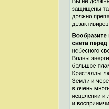
Вы не должны
защищены так
должно препя
дезактивиров
Вообразите 
света перед
небесного св
Волны энерги
большое плам
Кристаллы лю
Земли и чере
в очень мног
исцелении и 
и восприимчи