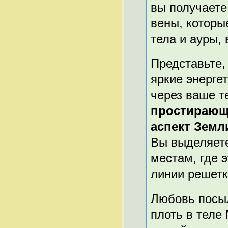
вы получаете
вены, которы
тела и ауры, 
Представьте,
яркие энерге
через ваше т
простирающе
аспект Земл
Вы выделяете
местам, где 
линии решетк
Любовь посыл
плоть в теле