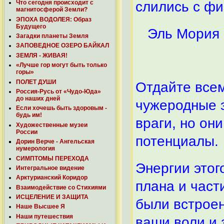
Что сегодня происходит с
слились с фи
магнитосферой Земли?
ЭПОХА ВОДОЛЕЯ: Образ
Будущего
Эль Мория
Загадки планеты Земля
ЗАПОВЕДНОЕ ОЗЕРО БАЙКАЛ
ЗЕМЛЯ - ЖИВАЯ!
«Лучше гор могут быть только
горы»
ПОЛЕТ ДУШИ
Отдайте всем
Россия-Русь от «Чудо-Юда»
до наших дней
чужеродные э
Если хочешь быть здоровым -
будь им!
враги, но он
Художественные музеи
России
потенциалы.
Дорин Верче - Ангельская
нумерология
СИМПТОМЫ ПЕРЕХОДА
Энергии этог
Интегральное видение
Арктурианский Коридор
плана и част
Взаимодействие со Стихиями
ИСЦЕЛЕНИЕ И ЗАЩИТА
были встрое
Наше Высшее Я
Наши путешествия
ваши воли и