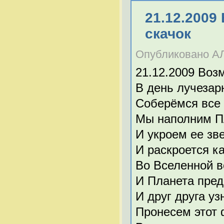
21.12.200
скачок
Опубликовано АЛЛ
21.12.2009 Воз
В день лучеза
Соберёмся все 
Мы наполним П
И укроем ее зв
И раскроется к
Во Вселенной в
И Планета пред
И друг друга у
Пронесем этот 