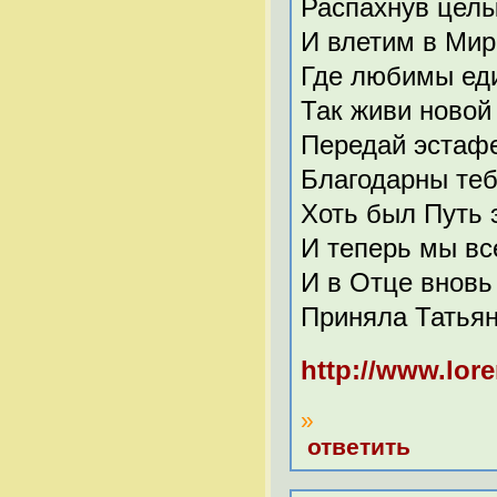
Распахнув целы
И влетим в Мир
Где любимы ед
Так живи новой
Передай эстафе
Благодарны теб
Хоть был Путь э
И теперь мы вс
И в Отце внов
Приняла Татьян
http://www.lore
»
ответить