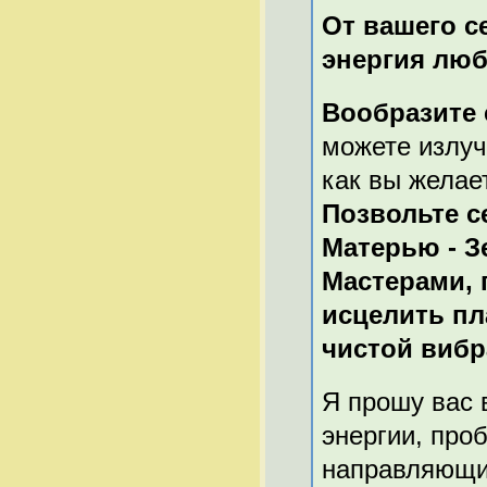
От вашего с
энергия люб
Вообразите 
можете излуча
как вы желае
Позвольте с
Матерью - З
Мастерами, 
исцелить пл
чистой виб
Я прошу вас 
энергии, про
направляющих