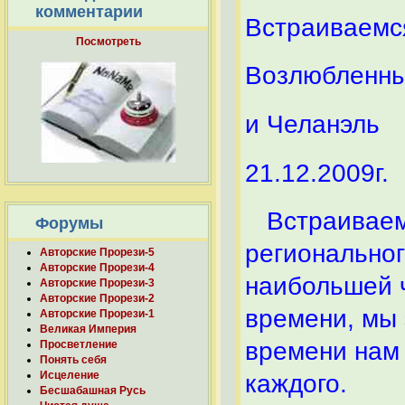
комментарии
Встраиваемся
Посмотреть
Возлюбленны
и Челанэль
21.12.2009г.
Встраиваемс
Форумы
региональног
Авторские Прорези-5
Авторские Прорези-4
наибольшей ч
Авторские Прорези-3
Авторские Прорези-2
времени, мы 
Авторские Прорези-1
Великая Империя
времени нам
Просветление
Понять себя
Исцеление
каждого.
Бесшабашная Русь