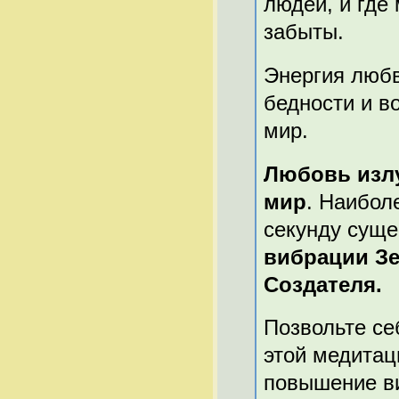
людей, и где
забыты.
Энергия любв
бедности и в
мир.
Любовь излу
мир
. Наибол
секунду суще
вибрации Зе
Создателя.
Позвольте се
этой медитаци
повышение в