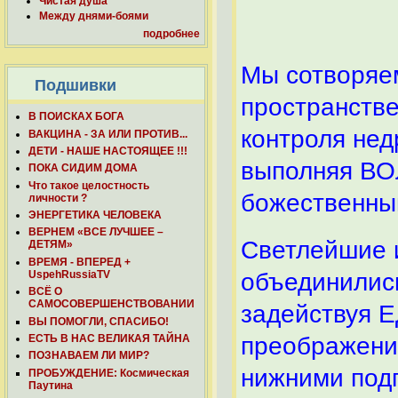
Чистая душа
Между днями-боями
подробнее
Мы сотворяем
Подшивки
пространстве
В ПОИСКАХ БОГА
контроля не
ВАКЦИНА - ЗА ИЛИ ПРОТИВ...
ДЕТИ - НАШЕ НАСТОЯЩЕЕ !!!
выполняя В
ПОКА СИДИМ ДОМА
Что такое целостность
божественны
личности ?
ЭНЕРГЕТИКА ЧЕЛОВЕКА
ВЕРНЕМ «ВСЕ ЛУЧШЕЕ –
Светлейшие 
ДЕТЯМ»
ВРЕМЯ - ВПЕРЕД +
UspehRussiaTV
объединилис
ВСЁ О
САМОСОВЕРШЕНСТВОВАНИИ
задействуя
ВЫ ПОМОГЛИ, СПАСИБО!
ЕСТЬ В НАС ВЕЛИКАЯ ТАЙНА
преображени
ПОЗНАВАЕМ ЛИ МИР?
нижними под
ПРОБУЖДЕНИЕ: Космическая
Паутина