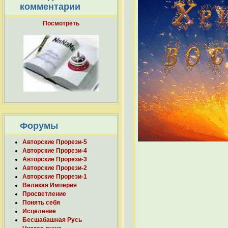
комментарии
Посмотреть
Форумы
Авторские Прорези-5
Авторские Прорези-4
Авторские Прорези-3
Авторские Прорези-2
Авторские Прорези-1
Великая Империя
Просветление
Понять себя
Исцеление
Бесшабашная Русь