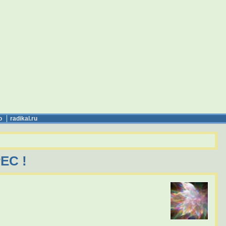
о
radikal.ru
ЕС !