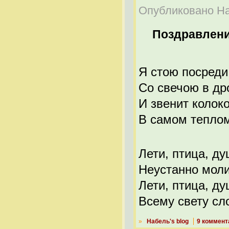
Опубликовано Наб
Поздравлен
Я стою посред
Со свечою в др
И звенит колоко
В самом теплом
Лети, птица, ду
Неустанно моли
Лети, птица, ду
Всему свету сл
»
Набель's blog
9 коммент