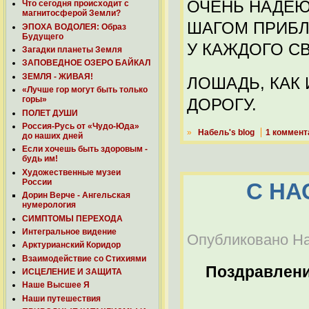
ОЧЕНЬ НАДЕЮС
Что сегодня происходит с
магнитосферой Земли?
ШАГОМ ПРИБЛ
ЭПОХА ВОДОЛЕЯ: Образ
Будущего
У КАЖДОГО СВ
Загадки планеты Земля
ЗАПОВЕДНОЕ ОЗЕРО БАЙКАЛ
ЗЕМЛЯ - ЖИВАЯ!
ЛОШАДЬ, КАК
«Лучше гор могут быть только
горы»
ДОРОГУ.
ПОЛЕТ ДУШИ
Россия-Русь от «Чудо-Юда»
»
Набель's blog
1 коммент
до наших дней
Если хочешь быть здоровым -
будь им!
Художественные музеи
России
С Н
Дорин Верче - Ангельская
нумерология
СИМПТОМЫ ПЕРЕХОДА
Интегральное видение
Опубликовано Наб
Арктурианский Коридор
Взаимодействие со Стихиями
Поздравлен
ИСЦЕЛЕНИЕ И ЗАЩИТА
Наше Высшее Я
Наши путешествия