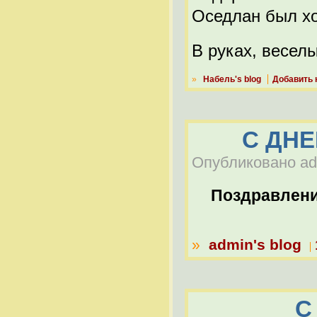
Оседлан был хо
В руках, веселы
»
Набель's blog
Добавить 
С ДНЕ
Опубликовано adm
Поздравлен
»
admin's blog
С