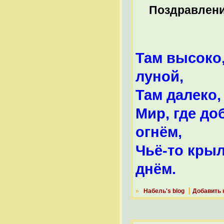
Поздравлен
Там высоко,
луной,
Там далеко,
Мир, где до
огнём,
Чьё-то крыл
днём.
»
Набель's blog
Добавить 