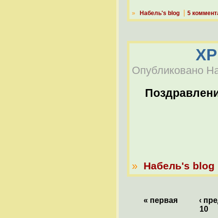
»
Набель's blog
5 коммент
ХР
Опубликовано Наб
Поздравлен
»
Набель's blog
« первая
‹ пр
10