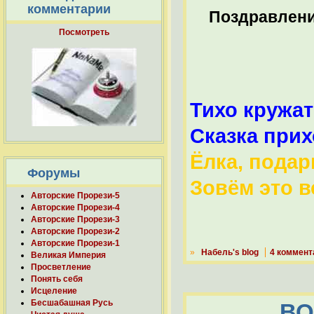
комментарии
Поздравлен
Посмотреть
Тихо кружат
Сказка прих
Ёлка, подар
Форумы
Зовём это в
Авторские Прорези-5
Авторские Прорези-4
Авторские Прорези-3
Авторские Прорези-2
Авторские Прорези-1
»
Набель's blog
4 коммент
Великая Империя
Просветление
Понять себя
Исцеление
Бесшабашная Русь
ВО