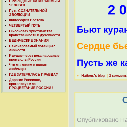
ПРИРОДНЫЕ КАТАКЛИЗМЫ И
2 0
ЧЕЛОВЕК
Путь СОЗНАТЕЛЬНОЙ
ЭВОЛЮЦИИ
Философия Востока
ЧЕТВЕРТЫЙ ПУТЬ
Бьют кура
Об основах христианства,
нравственности и духовности
ВЕДИЧЕСКИЕ ЗНАНИЯ
Сердце бье
Неисчерпаемый потенциал
личности.
Идущие через века народные
Пусть же к
промыслы России
Что мы знаем о наших
любимцах
ГДЕ ЗАТЕРЯЛАСЬ ПРАВДА?
»
Набель's blog
3 коммент
Дорогие Россияне,
проголосуем за
ПРОЦВЕТАНИЕ РОССИИ !
Опубликовано Наб