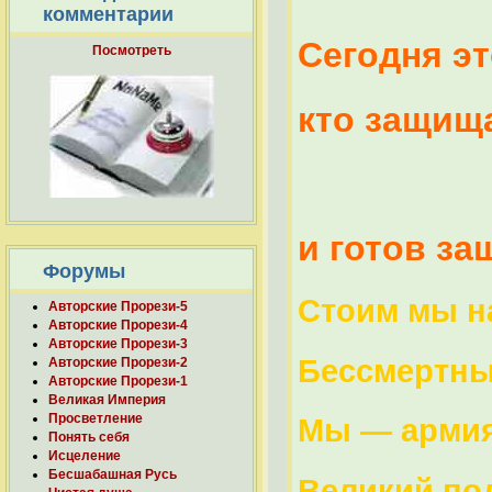
комментарии
Сегодня эт
Посмотреть
кто защищ
защ
и готов за
Форумы
Стоим мы на
Авторские Прорези-5
Авторские Прорези-4
Авторские Прорези-3
Бессмертны,
Авторские Прорези-2
Авторские Прорези-1
Великая Империя
Просветление
Мы — армия
Понять себя
Исцеление
Бесшабашная Русь
Великий под