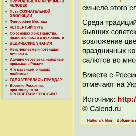
ПРИРОДНЫЕ КАТАКЛИЗМЫ И
ЧЕЛОВЕК
смысле этого с
Путь СОЗНАТЕЛЬНОЙ
ЭВОЛЮЦИИ
Среди традиций
Философия Востока
ЧЕТВЕРТЫЙ ПУТЬ
бывших советск
Об основах христианства,
нравственности и духовности
возложение цве
ВЕДИЧЕСКИЕ ЗНАНИЯ
праздничных ко
Неисчерпаемый потенциал
личности.
салютов во мно
Идущие через века народные
промыслы России
Что мы знаем о наших
Вместе с Росси
любимцах
ГДЕ ЗАТЕРЯЛАСЬ ПРАВДА?
отмечают на Ук
Дорогие Россияне,
проголосуем за
ПРОЦВЕТАНИЕ РОССИИ !
Источник:
http:
© Calend.ru
»
Набель's blog
Добавить 