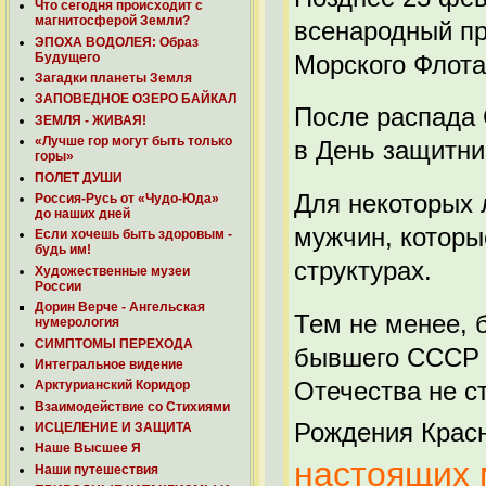
Что сегодня происходит с
магнитосферой Земли?
всенародный пр
ЭПОХА ВОДОЛЕЯ: Образ
Будущего
Морского Флота
Загадки планеты Земля
ЗАПОВЕДНОЕ ОЗЕРО БАЙКАЛ
После распада 
ЗЕМЛЯ - ЖИВАЯ!
«Лучше гор могут быть только
в День защитни
горы»
ПОЛЕТ ДУШИ
Для некоторых 
Россия-Русь от «Чудо-Юда»
до наших дней
мужчин, которы
Если хочешь быть здоровым -
будь им!
структурах.
Художественные музеи
России
Дорин Верче - Ангельская
Тем не менее, 
нумерология
СИМПТОМЫ ПЕРЕХОДА
бывшего СССР 
Интегральное видение
Отечества не с
Арктурианский Коридор
Взаимодействие со Стихиями
Рождения Красн
ИСЦЕЛЕНИЕ И ЗАЩИТА
Наше Высшее Я
настоящих 
Наши путешествия