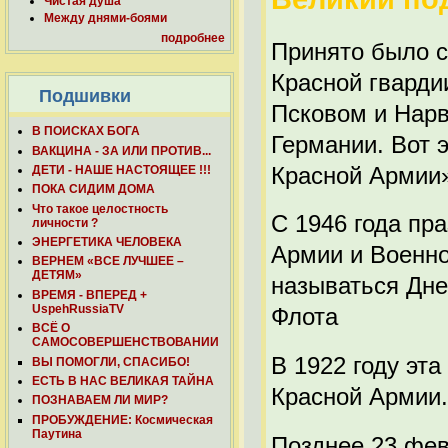
Чистая душа
Между днями-боями
подробнее
Принято было с
Красной гварди
Подшивки
Псковом и Нарв
В ПОИСКАХ БОГА
Германии. Вот 
ВАКЦИНА - ЗА ИЛИ ПРОТИВ...
Красной Армии
ДЕТИ - НАШЕ НАСТОЯЩЕЕ !!!
ПОКА СИДИМ ДОМА
Что такое целостность
С 1946 года пр
личности ?
ЭНЕРГЕТИКА ЧЕЛОВЕКА
Армии и Военно
ВЕРНЕМ «ВСЕ ЛУЧШЕЕ –
ДЕТЯМ»
называться Дне
ВРЕМЯ - ВПЕРЕД +
UspehRussiaTV
Флота
ВСЁ О
САМОСОВЕРШЕНСТВОВАНИИ
В 1922 году эт
ВЫ ПОМОГЛИ, СПАСИБО!
ЕСТЬ В НАС ВЕЛИКАЯ ТАЙНА
Красной Армии.
ПОЗНАВАЕМ ЛИ МИР?
ПРОБУЖДЕНИЕ: Космическая
Паутина
Позднее 23 фев