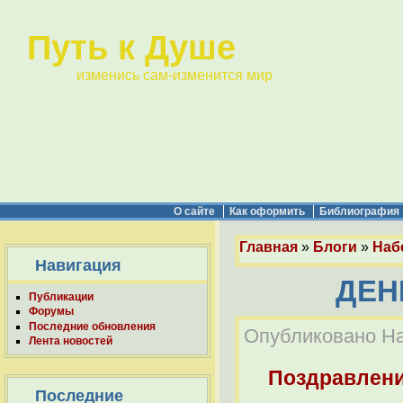
Путь к Душе
изменись сам-изменится мир
О сайте
Как оформить
Библиография
Главная
»
Блоги
»
Наб
Навигация
ДЕН
Публикации
Форумы
Последние обновления
Опубликовано Наб
Лента новостей
Поздравлен
Последние