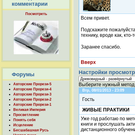
комментарии
Посмотреть
Всем привет.
Подскажите пожалуйста 
технику, вроде как, кто-
Заранее спасибо.
Вверх
Настройки просмотр
Форумы
Авторские Прорези-5
Выберите нужный метод 
Авторские Прорези-4
Втр, 08/01/2013 - 23:09
Авторские Прорези-3
Гость
Авторские Прорези-2
Авторские Прорези-1
ЖИВЫЕ ПРАКТИКИ
Великая Империя
Просветление
Уже год работаю по ме
Понять себя
книги и прослушать акти
Исцеление
дистанционного обучения
Бесшабашная Русь