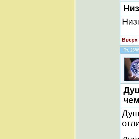
Низ
Низ
Вверх
Пт, 23/0
Душ
че
Душ
отл