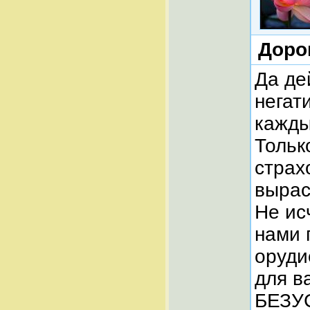
Доро
Да де
негати
кажды
Тольк
страх
вырас
Не ис
нами 
оруди
для 
БЕЗУ