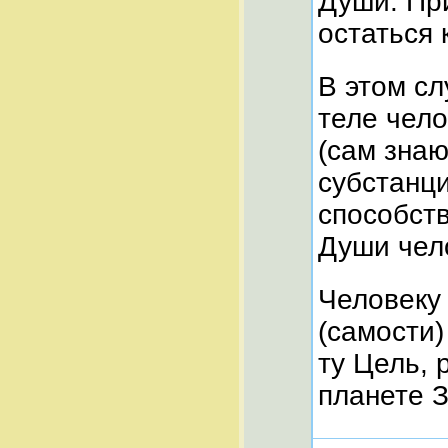
Души. При
остаться 
В этом с
теле чело
(сам знаю
субстанц
способст
Души чел
Человеку 
(самости)
ту Цель, 
планете 