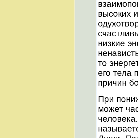
взаимопон
высоких и
одухотво
счастливы
низкие эн
ненависть
то энерге
его тела 
причин бо
При пони
может ча
человека.
называет