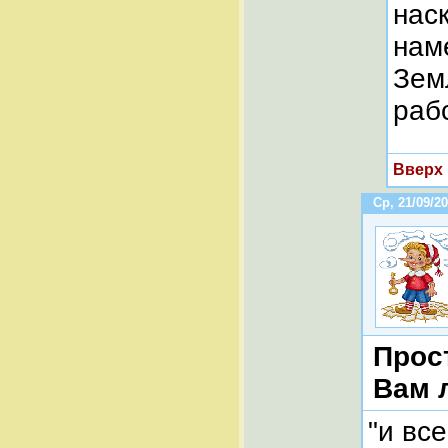
нас
нам
Зем
раб
Вверх
Ср, 21/09/20
Прост
Вам л
"и вс