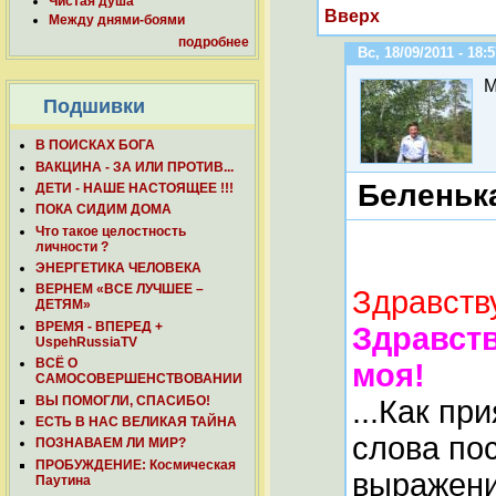
Чистая душа
Вверх
Между днями-боями
подробнее
Вс, 18/09/2011 - 18:
M
Подшивки
В ПОИСКАХ БОГА
ВАКЦИНА - ЗА ИЛИ ПРОТИВ...
Беленька
ДЕТИ - НАШЕ НАСТОЯЩЕЕ !!!
ПОКА СИДИМ ДОМА
Что такое целостность
личности ?
ЭНЕРГЕТИКА ЧЕЛОВЕКА
ВЕРНЕМ «ВСЕ ЛУЧШЕЕ –
Здравств
ДЕТЯМ»
ВРЕМЯ - ВПЕРЕД +
Здравст
UspehRussiaTV
ВСЁ О
моя!
САМОСОВЕРШЕНСТВОВАНИИ
ВЫ ПОМОГЛИ, СПАСИБО!
...Как пр
ЕСТЬ В НАС ВЕЛИКАЯ ТАЙНА
слова по
ПОЗНАВАЕМ ЛИ МИР?
ПРОБУЖДЕНИЕ: Космическая
выражени
Паутина