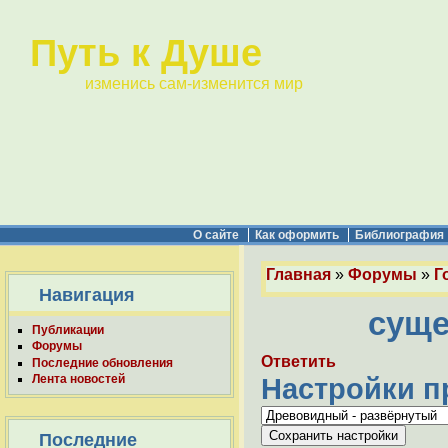
Путь к Душе
изменись сам-изменится мир
О сайте
Как оформить
Библиография
Главная
»
Форумы
»
Г
Навигация
суще
Публикации
Форумы
Ответить
Последние обновления
Лента новостей
Настройки п
Последние