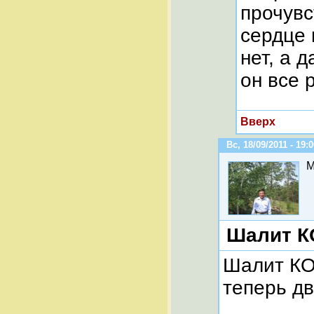
прочувс
сердце 
нет, а 
он все 
Вверх
Вс, 18/09/2011 - 19:
M
Шалит КО
Шалит КОМ
теперь дв