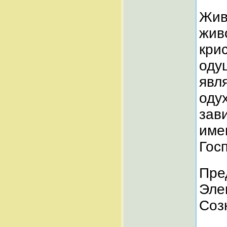
Жив
жив
кри
оду
явл
оду
зав
име
Гос
Пре
Эле
Соз