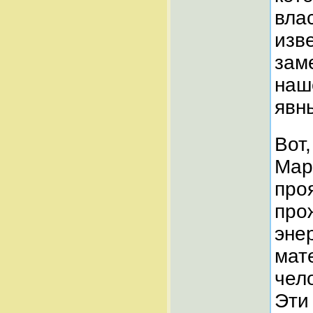
вла
изв
зам
наш
явн
Вот
Мар
про
про
эне
мат
чел
Эти