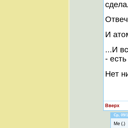
сдела
Отвеч
И ато
...И в
- ест
Нет н
Вверх
Ср, 09/1
Me (.)