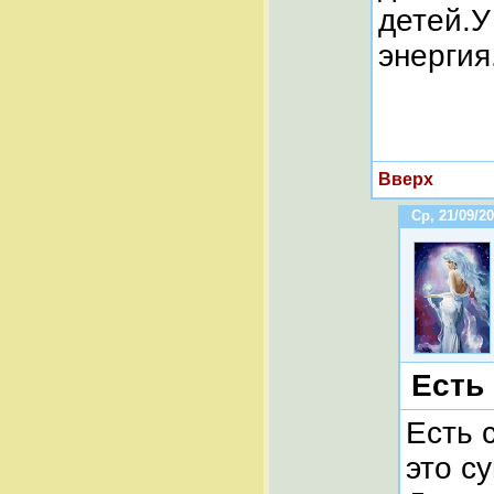
детей.У
энергия
Вверх
Ср, 21/09/20
Есть
Есть 
это с