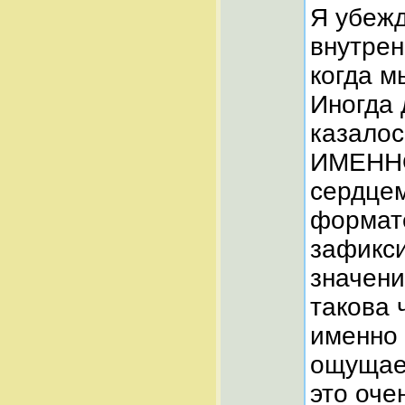
Я убежд
внутрен
когда м
Иногда 
казалос
ИМЕННО
сердцем
формате
зафикси
значени
такова 
именно 
ощущает
это оче