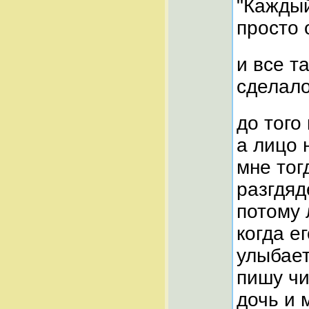
"Каждый
просто 
и все т
сделало
до того
а лицо н
мне тог
разгдяд
потому 
когда е
улыбает
пишу чи
дочь и 