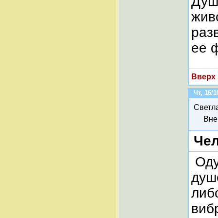
Душ
жив
раз
ее 
Вверх
Чт, 16/1
Светл
Вне
Чел
Оду
душ
либ
виб