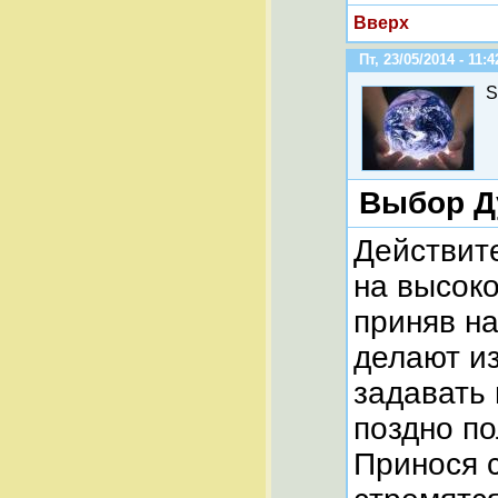
Вверх
Пт, 23/05/2014 - 11:4
S
Выбор 
Действит
на высоко
приняв на
делают и
задавать 
поздно п
Принося с