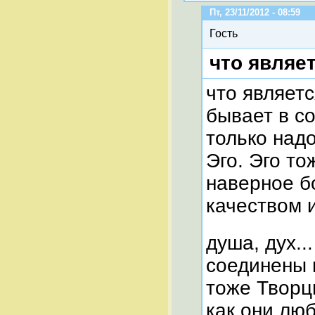
Пт, 23/11/2012 - 08:59
Гость
что являет
что являет
бывает в с
только над
Эго. Эго то
наверное бо
качеством 
душа, дух..
соединены 
тоже Творцы
как они люб