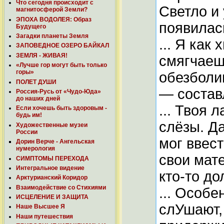
Что сегодня происходит с
Светло и
магнитосферой Земли?
ЭПОХА ВОДОЛЕЯ: Образ
появилас
Будущего
Загадки планеты Земля
... Я как
ЗАПОВЕДНОЕ ОЗЕРО БАЙКАЛ
ЗЕМЛЯ - ЖИВАЯ!
смягчаеш
«Лучше гор могут быть только
горы»
обезболи
ПОЛЕТ ДУШИ
— соста
Россия-Русь от «Чудо-Юда»
до наших дней
... Твоя 
Если хочешь быть здоровым -
будь им!
слёзы. Д
Художественные музеи
России
мог ввес
Дорин Верче - Ангельская
нумерология
свои мате
СИМПТОМЫ ПЕРЕХОДА
Интегральное видение
кто-то д
Арктурианский Коридор
Взаимодействие со Стихиями
... Особе
ИСЦЕЛЕНИЕ И ЗАЩИТА
слУшают,
Наше Высшее Я
Наши путешествия