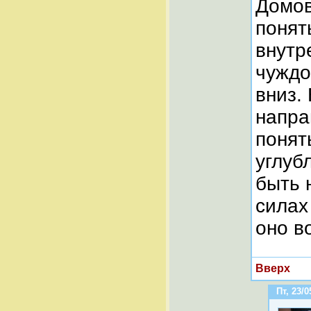
Домов
понят
внутр
чуждо
вниз.
напра
понят
углуб
быть 
силах
оно в
Вверх
Пт, 23/0