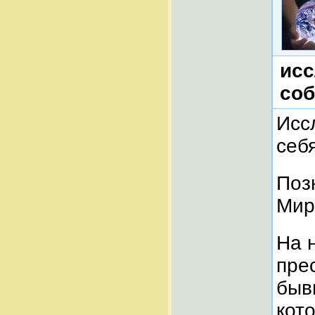
исс
соб
Исс
себя
Поз
Мир
На 
пре
быв
кот