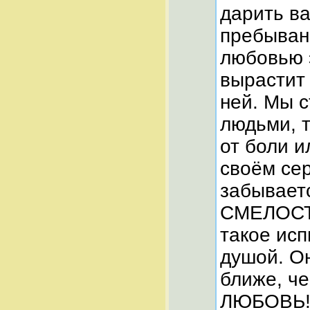
дарить ва
пребывани
любовью 
вырастит
ней. Мы с
людьми, т
от боли 
своём сер
забывае
СМЕЛОСТ
такое исп
душой. О
ближе, ч
ЛЮБОВЬ