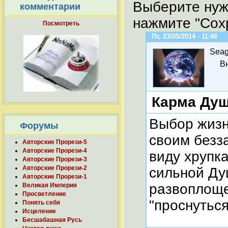
Выберите нуж
комментарии
нажмите "Сохр
Посмотреть
Пт, 23/05/2014 - 11:46
Seag
В
Карма Ду
Выбор жизн
Форумы
своим безз
Авторские Прорези-5
Авторские Прорези-4
виду хрупк
Авторские Прорези-3
Авторские Прорези-2
сильной Ду
Авторские Прорези-1
развоплоще
Великая Империя
Просветление
"проснуться
Понять себя
Исцеление
Бесшабашная Русь