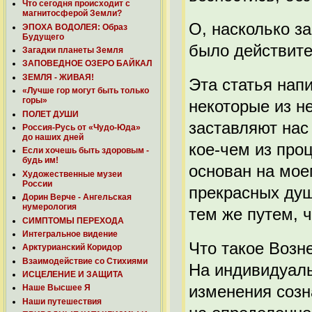
Что сегодня происходит с
магнитосферой Земли?
О, насколько з
ЭПОХА ВОДОЛЕЯ: Образ
Будущего
было действите
Загадки планеты Земля
ЗАПОВЕДНОЕ ОЗЕРО БАЙКАЛ
ЗЕМЛЯ - ЖИВАЯ!
Эта статья нап
«Лучше гор могут быть только
горы»
некоторые из н
ПОЛЕТ ДУШИ
заставляют нас
Россия-Русь от «Чудо-Юда»
до наших дней
кое-чем из проц
Если хочешь быть здоровым -
будь им!
основан на мое
Художественные музеи
России
прекрасных душ,
Дорин Верче - Ангельская
нумерология
тем же путем, ч
СИМПТОМЫ ПЕРЕХОДА
Интегральное видение
Что такое Возн
Арктурианский Коридор
Взаимодействие со Стихиями
На индивидуаль
ИСЦЕЛЕНИЕ И ЗАЩИТА
изменения созн
Наше Высшее Я
Наши путешествия