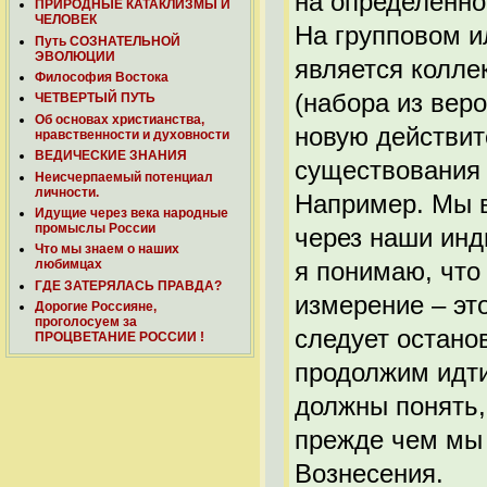
на определенно
ПРИРОДНЫЕ КАТАКЛИЗМЫ И
ЧЕЛОВЕК
На групповом и
Путь СОЗНАТЕЛЬНОЙ
ЭВОЛЮЦИИ
является колле
Философия Востока
(набора из веро
ЧЕТВЕРТЫЙ ПУТЬ
Об основах христианства,
новую действит
нравственности и духовности
ВЕДИЧЕСКИЕ ЗНАНИЯ
существования 
Неисчерпаемый потенциал
личности.
Например. Мы в
Идущие через века народные
промыслы России
через наши инд
Что мы знаем о наших
я понимаю, что
любимцах
ГДЕ ЗАТЕРЯЛАСЬ ПРАВДА?
измерение – эт
Дорогие Россияне,
проголосуем за
следует остано
ПРОЦВЕТАНИЕ РОССИИ !
продолжим идти
должны понять, 
прежде чем мы
Вознесения.