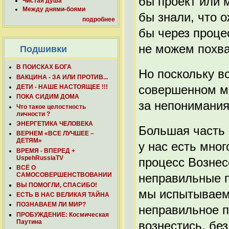
бы проект или 
Чистая душа
Между днями-боями
бы знали, что 
подробнее
бы через проце
не можем похва
Подшивки
В ПОИСКАХ БОГА
Но поскольку в
ВАКЦИНА - ЗА ИЛИ ПРОТИВ...
совершенном ми
ДЕТИ - НАШЕ НАСТОЯЩЕЕ !!!
ПОКА СИДИМ ДОМА
за непонимания
Что такое целостность
личности ?
ЭНЕРГЕТИКА ЧЕЛОВЕКА
Большая часть 
ВЕРНЕМ «ВСЕ ЛУЧШЕЕ –
ДЕТЯМ»
у нас есть мно
ВРЕМЯ - ВПЕРЕД +
UspehRussiaTV
процесс Вознес
ВСЁ О
неправильные п
САМОСОВЕРШЕНСТВОВАНИИ
ВЫ ПОМОГЛИ, СПАСИБО!
мы испытываем 
ЕСТЬ В НАС ВЕЛИКАЯ ТАЙНА
ПОЗНАВАЕМ ЛИ МИР?
неправильное п
ПРОБУЖДЕНИЕ: Космическая
Паутина
вознестись, бе