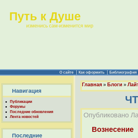
Путь к Душе
изменись сам-изменится мир
О сайте
Как оформить
Библиография
Главная
»
Блоги
»
Лайт
Навигация
Ч
Публикации
Форумы
Последние обновления
Опубликовано Лай
Лента новостей
Вознесение
Последние