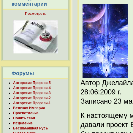
комментарии
Посмотреть
Форумы
Автор Джелайл
Авторские Прорези-5
Авторские Прорези-4
28:06:2009 г.
Авторские Прорези-3
Авторские Прорези-2
Записано 23 ма
Авторские Прорези-1
Великая Империя
Просветление
К настоящему м
Понять себя
давали проект 
Исцеление
Бесшабашная Русь