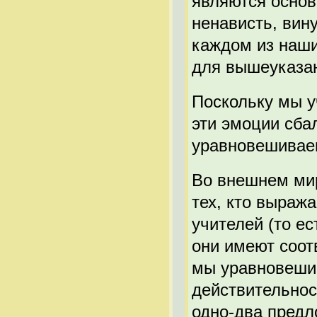
являются основ
ненависть, вину
каждом из наш
для вышеуказа
Поскольку мы у
эти эмоции сб
уравновешиваем
Во внешнем мир
тех, кто выраж
учителей (то ес
они имеют соот
мы уравновеши
действительнос
одно-два предл