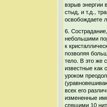
взрыв энергии 
стыд, и т.д., т
освобождаете л
6. Сострадание
небольшими пор
к кристалличес
позволяя больш
тело. В это же
известные как 
уроком преодол
(уравновешиваю
всех его разли
измененные им
спящими 10 нит