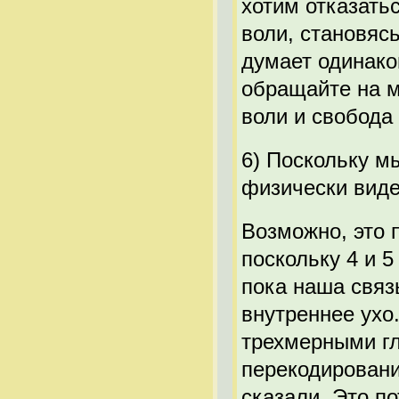
хотим отказать
воли, становяс
думает одинаков
обращайте на м
воли и свобода
6) Поскольку м
физически виде
Возможно, это 
поскольку 4 и 
пока наша связ
внутреннее ухо.
трехмерными гла
перекодировани
сказали. Это п