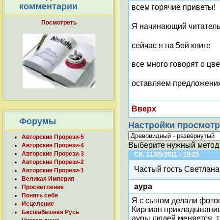
комментарии
всем горячие приветы!
Посмотреть
Я начинающий читатель
сейчас я на 5ой книге
все много говорят о цве
оставляем предложения
Вверх
Форумы
Настройки просмотр
Авторские Прорези-5
Выберите нужный метод 
Авторские Прорези-4
Авторские Прорези-3
Сб, 21/05/2011 - 19:25
Авторские Прорези-2
Частый гость Светлана 
Авторские Прорези-1
Великая Империя
аура
Просветление
Понять себя
Я с сыном делали фотог
Исцеление
Кирлиан прикладыванием
Бесшабашная Русь
ауры людей меняется, т