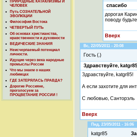
ПРИРОДНЫЕ КАТАКЛИЗМЫ И
спасибо
ЧЕЛОВЕК
Путь СОЗНАТЕЛЬНОЙ
дорогая Карин
ЭВОЛЮЦИИ
поводу будьте
Философия Востока
ЧЕТВЕРТЫЙ ПУТЬ
Об основах христианства,
Вверх
нравственности и духовности
ВЕДИЧЕСКИЕ ЗНАНИЯ
Вс, 22/05/2011 - 20:08
Неисчерпаемый потенциал
личности.
Гость (.)
Идущие через века народные
промыслы России
Здравствуйте, katgr85
Что мы знаем о наших
Здравствуйте, katgr85!
любимцах
ГДЕ ЗАТЕРЯЛАСЬ ПРАВДА?
А если захотите для инт
Дорогие Россияне,
проголосуем за
ПРОЦВЕТАНИЕ РОССИИ !
С любовью, Санторэль
Вверх
Пнд, 23/05/2011 - 16:06
katgr85
За