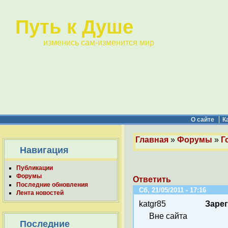
Путь к Душе
изменись сам-изменится мир
О сайте
К
Главная
»
Форумы
»
Г
Навигация
Публикации
Форумы
Ответить
Последние обновления
Сб, 21/05/2011 - 17:16
Лента новостей
katgr85
Заре
Вне сайта
Последние