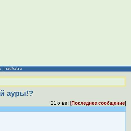
о
radikal.ru
ей ауры!?
21 ответ [
Последнее сообщение
]