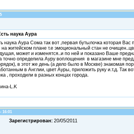
05
сть наука Аура
ь наука Аура Сома так вот ,первая бутылочка которая Вас п
 на житейском плане т.е эмоциональный стан не очищен..цв
ущая, может и изменятся..и по ней и показано Ваше предн
а точно определила Ауру воплощения в магазине мне предл
ядок), в этот же день (а дело было в Москве) знакомая по
ботанным в Англии, цвет Ауры, приложить руку и.т.д. Так в
ка , проходили в разных концах города.
ина-L.K
- 16:01
Зарегистрирован:
20/05/2011