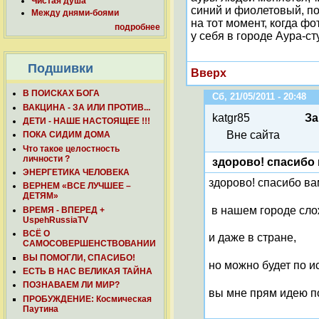
Чистая душа
синий и фиолетовый, по
Между днями-боями
на тот момент, когда ф
подробнее
у себя в городе Аура-с
Подшивки
Вверх
В ПОИСКАХ БОГА
Сб, 21/05/2011 - 20:48
ВАКЦИНА - ЗА ИЛИ ПРОТИВ...
katgr85
За
ДЕТИ - НАШЕ НАСТОЯЩЕЕ !!!
Вне сайта
ПОКА СИДИМ ДОМА
Что такое целостность
личности ?
здорово! спасибо 
ЭНЕРГЕТИКА ЧЕЛОВЕКА
здорово! спасибо ва
ВЕРНЕМ «ВСЕ ЛУЧШЕЕ –
ДЕТЯМ»
в нашем городе сло
ВРЕМЯ - ВПЕРЕД +
UspehRussiaTV
ВСЁ О
и даже в стране,
САМОСОВЕРШЕНСТВОВАНИИ
ВЫ ПОМОГЛИ, СПАСИБО!
но можно будет по и
ЕСТЬ В НАС ВЕЛИКАЯ ТАЙНА
ПОЗНАВАЕМ ЛИ МИР?
вы мне прям идею п
ПРОБУЖДЕНИЕ: Космическая
Паутина