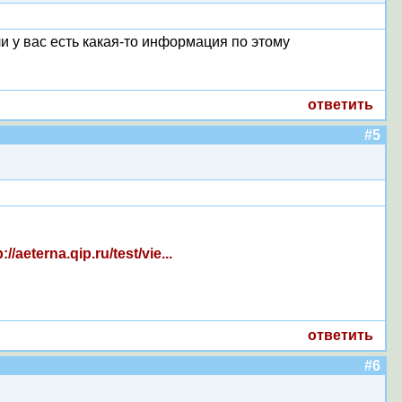
и у вас есть какая-то информация по этому
ответить
#5
p://aeterna.qip.ru/test/vie...
ответить
#6