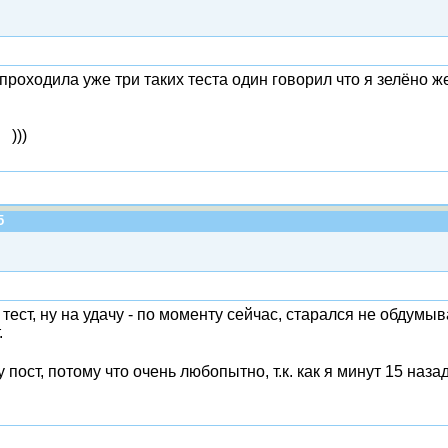
проходила уже три таких теста один говорил что я зелёно ж
 )))
5
тест, ну на удачу - по моменту сейчас, старался не обдумыва
.
 пост, потому что очень любопытно, т.к. как я минут 15 на