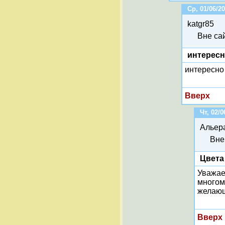
Ср, 01/06/20
katgr85
Вне са
интерес
интересно 
Вверх
Чт, 02/0
Альер
Вне
Цвета
Уважае
многом
желающ
Вверх