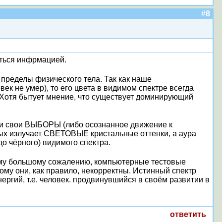
#8
иться инфрмацией.
 пределы физического тела. Так как наше
ек не умер), то его цвета в видимом спектре всегда
 Хотя бытует мнение, что существует доминирующий
али свои ВЫБОРЫ (либо осознанное движение к
вых излучает СВЕТОВЫЕ кристальные оттенки, а аура
о чёрного) видимого спектра.
оему большому сожалению, компьютерные тестовые
у они, как правило, некорректны. Истинный спектр
ергий, т.е. человек. продвинувшийся в своём развитии в
ответить