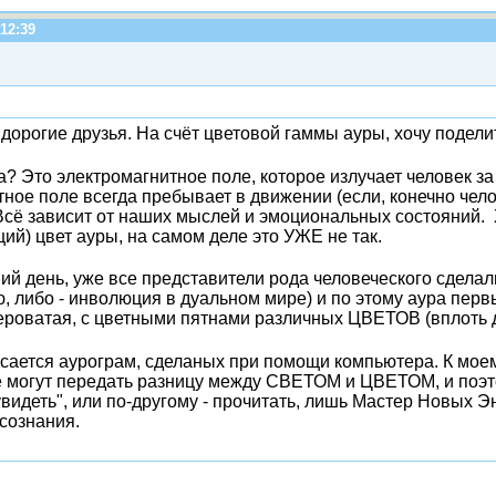
 12:39
 дорогие друзья. На счёт цветовой гаммы ауры, хочу подел
а? Это электромагнитное поле, которое излучает человек за
ное поле всегда пребывает в движении (если, конечно челов
Всё зависит от наших мыслей и эмоциональных состояний.
й) цвет ауры, на самом деле это УЖЕ не так.
ий день, уже все представители рода человеческого сдел
, либо - инволюция в дуальном мире) и по этому аура пер
сероватая, с цветными пятнами различных ЦВЕТОВ (вплоть д
касается аурограм, сделаных при помощи компьютера. К м
 могут передать разницу между СВЕТОМ и ЦВЕТОМ, и поэтом
видеть", или по-другому - прочитать, лишь Мастер Новых Эн
сознания.