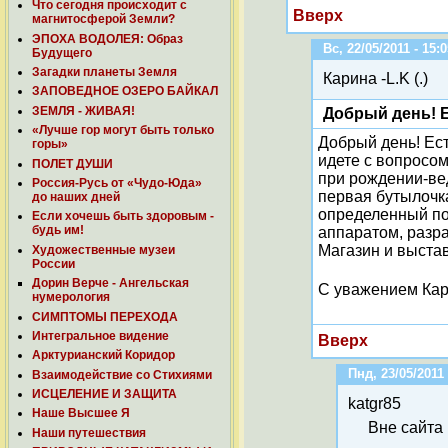
Что сегодня происходит с
Вверх
магнитосферой Земли?
ЭПОХА ВОДОЛЕЯ: Образ
Вс, 22/05/2011 - 15:
Будущего
Загадки планеты Земля
Карина -L.K (.)
ЗАПОВЕДНОЕ ОЗЕРО БАЙКАЛ
ЗЕМЛЯ - ЖИВАЯ!
Добрый день! Е
«Лучше гор могут быть только
Добрый день! Ест
горы»
идете с вопросом
ПОЛЕТ ДУШИ
при рождении-вед
Россия-Русь от «Чудо-Юда»
первая бутылочк
до наших дней
определенный пор
Если хочешь быть здоровым -
будь им!
аппаратом, разра
Магазин и выстав
Художественные музеи
России
Дорин Верче - Ангельская
С уважением Кар
нумерология
СИМПТОМЫ ПЕРЕХОДА
Интегральное видение
Вверх
Арктурианский Коридор
Пнд, 23/05/2011 
Взаимодействие со Стихиями
ИСЦЕЛЕНИЕ И ЗАЩИТА
katgr85
Наше Высшее Я
Вне сайта
Наши путешествия