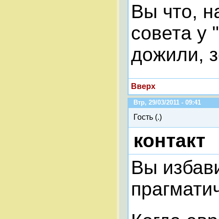
Вы что, н
совета у 
дожили, з
Вверх
Втр, 29/03/2011 - 09:41
Гость (.)
контакт
Вы избав
прагматич