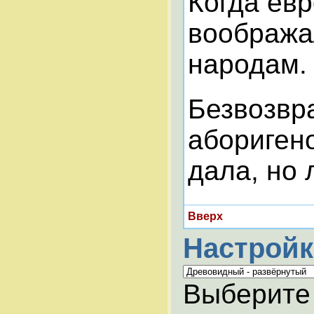
Когда евр
вообража
народам. 
Безвозвра
абориген
дала, но
Вверх
Настройк
Выберите