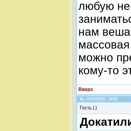
любую не
заниматьс
нам веша
массовая
можно пр
кому-то э
Вверх
Вс, 27/03/2011 - 18:27
Гость (.)
Докатили