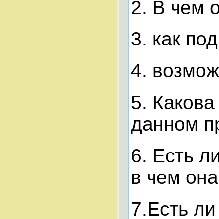
2. В чем 
3. как по
4. возмо
5. Каков
данном п
6. Есть л
в чем она
7.Есть ли