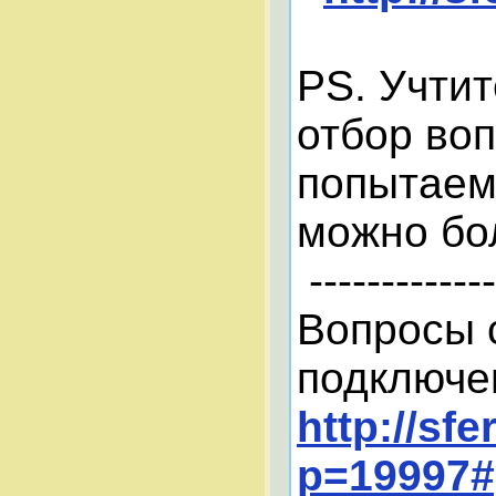
PS. Учтит
отбор воп
попытаемс
можно бо
-------------
Вопросы 
подключе
http://sf
p=19997#