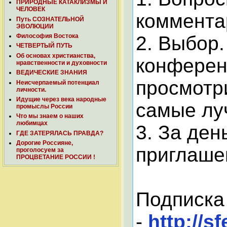
ПРИРОДНЫЕ КАТАКЛИЗМЫ И
ЧЕЛОВЕК
коммента
Путь СОЗНАТЕЛЬНОЙ
ЭВОЛЮЦИИ
2. Выбор.
Философия Востока
ЧЕТВЕРТЫЙ ПУТЬ
Об основах христианства,
конферен
нравственности и духовности
ВЕДИЧЕСКИЕ ЗНАНИЯ
просмотр
Неисчерпаемый потенциал
личности.
Идущие через века народные
самые лу
промыслы России
Что мы знаем о наших
любимцах
3. За де
ГДЕ ЗАТЕРЯЛАСЬ ПРАВДА?
Дорогие Россияне,
приглаше
проголосуем за
ПРОЦВЕТАНИЕ РОССИИ !
Подписка
-
http://s