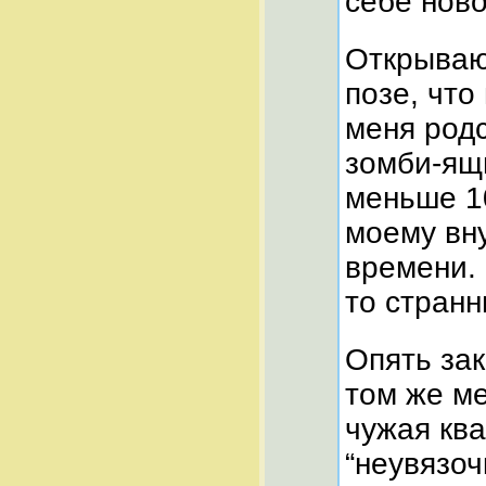
себе нов
Открываю 
позе, что
меня родс
зомби-ящ
меньше 10
моему вн
времени. 
то стран
Опять за
том же ме
чужая ква
“неувязоч