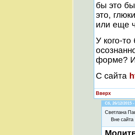
бы это бы
это, глюк
или еще 
У кого-то
осознанн
форме? И
С сайта
h
Вверх
Сб, 26/12/2015 -
Светлана Па
Вне сайта
Молит