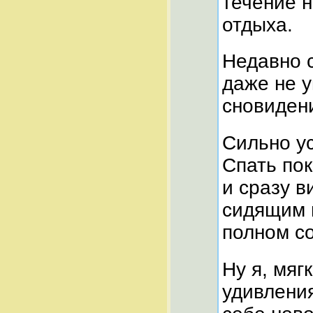
течение н
отдыха.
Недавно 
даже не у
сновидени
Сильно ус
Спать по
и сразу в
сидящим 
полном с
Ну я, мяг
удивления