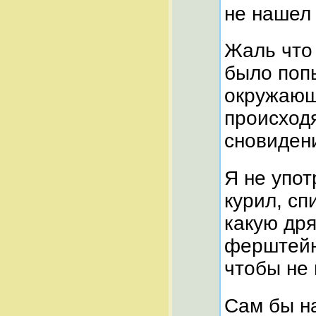
не нашел
Жаль что
было попы
окружающ
происход
сновидени
Я не упот
курил, сп
какую др
ферштейн
чтобы не
Сам бы на