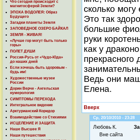
Что сегодня происходит с
магнитосферой Земли?
сколько могу
ЭПОХА ВОДОЛЕЯ: Образ
Это так здор
Будущего
Загадки планеты Земля
большие фиол
ЗАПОВЕДНОЕ ОЗЕРО БАЙКАЛ
ЗЕМЛЯ - ЖИВАЯ!
руки коротень
«Лучше гор могут быть только
горы»
как у драконо
ПОЛЕТ ДУШИ
прекрасного 
Россия-Русь от «Чудо-Юда»
до наших дней
занимательны
Если хочешь быть здоровым -
будь им!
Ведь они маш
Художественные музеи
России
Елена.
Дорин Верче - Ангельская
нумерология
СИМПТОМЫ ПЕРЕХОДА
Интегральное видение
Вверх
Арктурианский Коридор
Взаимодействие со Стихиями
Ср, 20/10/2010 - 23:28
ИСЦЕЛЕНИЕ И ЗАЩИТА
Любовь К.
За
Наше Высшее Я
Вне сайта
Наши путешествия