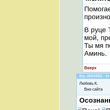
Помогае
произно
В руце 
мой, пр
Ты мя п
Аминь.
Вверх
Втр, 22/03/2011 - 14
Любовь К.
Вне сайта
Осознан