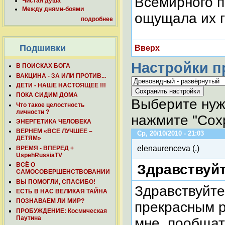
Всемирного по
Чистая душа
Между днями-боями
ощущала их г
подробнее
Подшивки
Вверх
Настройки п
В ПОИСКАХ БОГА
ВАКЦИНА - ЗА ИЛИ ПРОТИВ...
ДЕТИ - НАШЕ НАСТОЯЩЕЕ !!!
ПОКА СИДИМ ДОМА
Выберите нуж
Что такое целостность
личности ?
нажмите "Сохр
ЭНЕРГЕТИКА ЧЕЛОВЕКА
ВЕРНЕМ «ВСЕ ЛУЧШЕЕ –
Ср, 20/10/2010 - 21:03
ДЕТЯМ»
elenaurenceva (.)
ВРЕМЯ - ВПЕРЕД +
UspehRussiaTV
ВСЁ О
Здравствуйт
САМОСОВЕРШЕНСТВОВАНИИ
ВЫ ПОМОГЛИ, СПАСИБО!
Здравствуйте
ЕСТЬ В НАС ВЕЛИКАЯ ТАЙНА
ПОЗНАВАЕМ ЛИ МИР?
прекрасным р
ПРОБУЖДЕНИЕ: Космическая
Паутина
мне, пообщат