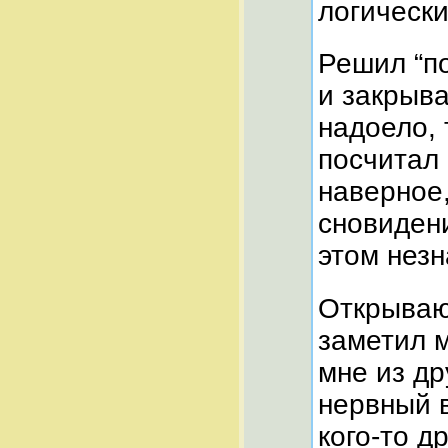
логическ
Решил “п
и закрыв
надоело, 
посчитал 
наверное,
сновидени
этом нез
Открываю 
заметил м
мне из др
нервный 
кого-то д