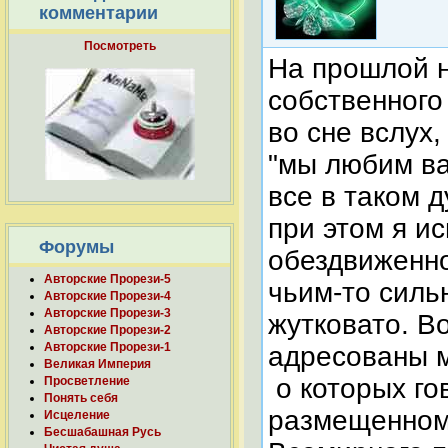
комментарии
Посмотреть
На прошлой н
собственного
во сне вслух,
"мы любим вас
все в таком д
при этом я 
Форумы
обездвиженно
Авторские Прорези-5
чьим-то силь
Авторские Прорези-4
Авторские Прорези-3
жутковато. В
Авторские Прорези-2
Авторские Прорези-1
адресованы м
Великая Империя
о которых го
Просветление
Понять себя
размещенном 
Исцеление
Бесшабашная Русь