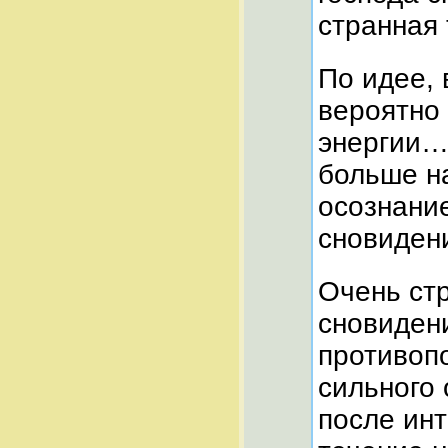
странная
По идее,
вероятно
энергии…
больше н
осознани
сновиде
Очень стр
сновидени
противоп
сильного 
после ин