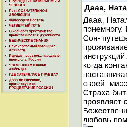
ПРИРОДНЫЕ КАТАКЛИЗМЫ И
ЧЕЛОВЕК
Дааа, Ната
Путь СОЗНАТЕЛЬНОЙ
ЭВОЛЮЦИИ
Дааа, Натал
Философия Востока
ЧЕТВЕРТЫЙ ПУТЬ
понемногу. 
Об основах христианства,
нравственности и духовности
Сон- путеш
ВЕДИЧЕСКИЕ ЗНАНИЯ
проживание
Неисчерпаемый потенциал
личности.
инструкций
Идущие через века народные
промыслы России
когда конт
Что мы знаем о наших
любимцах
наставника
ГДЕ ЗАТЕРЯЛАСЬ ПРАВДА?
Дорогие Россияне,
своей мисси
проголосуем за
ПРОЦВЕТАНИЕ РОССИИ !
Страха быть
проявляет 
Божественн
любовь пом