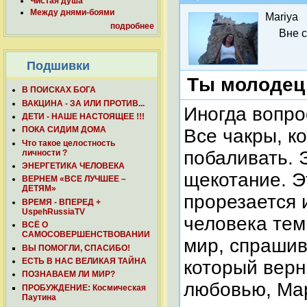
Чистая душа
Между днями-боями
Mariya
подробнее
Вне 
Подшивки
Ты молодец
В ПОИСКАХ БОГА
ВАКЦИНА - ЗА ИЛИ ПРОТИВ...
Иногда вопро
ДЕТИ - НАШЕ НАСТОЯЩЕЕ !!!
ПОКА СИДИМ ДОМА
Все чакры, к
Что такое целостность
побаливать. 
личности ?
ЭНЕРГЕТИКА ЧЕЛОВЕКА
щекотание. Э
ВЕРНЕМ «ВСЕ ЛУЧШЕЕ –
ДЕТЯМ»
прорезается 
ВРЕМЯ - ВПЕРЕД +
UspehRussiaTV
человека тем
ВСЁ О
САМОСОВЕРШЕНСТВОВАНИИ
мир, спрашив
ВЫ ПОМОГЛИ, СПАСИБО!
ЕСТЬ В НАС ВЕЛИКАЯ ТАЙНА
который верн
ПОЗНАВАЕМ ЛИ МИР?
любовью, Ма
ПРОБУЖДЕНИЕ: Космическая
Паутина