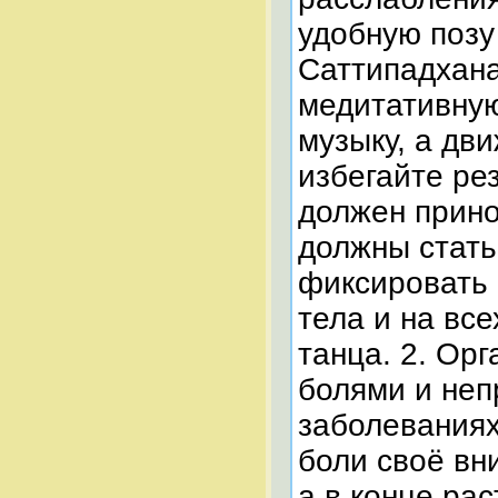
удобную позу
Саттипадхана
медитативную
музыку, а дв
избегайте ре
должен прино
должны стать
фиксировать 
тела и на вс
танца. 2. Ор
болями и неп
заболеваниях
боли своё вн
а в конце рас