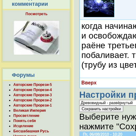
комментарии
Посмотреть
когда начина
и освобождаю
раёне третьег
побаливает. 
(трубу из цве
Форумы
Вверх
Авторские Прорези-5
Авторские Прорези-4
Настройки п
Авторские Прорези-3
Авторские Прорези-2
Авторские Прорези-1
Великая Империя
Выберите нуж
Просветление
Понять себя
нажмите "Сохр
Исцеление
Бесшабашная Русь
Пт, 06/08/2010 - 10:20