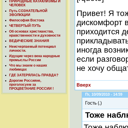
ПРИРОДНЫЕ КАТАКЛИЗМЫ И
ЧЕЛОВЕК
Путь СОЗНАТЕЛЬНОЙ
Привет! Я то
ЭВОЛЮЦИИ
дискомфорт в
Философия Востока
ЧЕТВЕРТЫЙ ПУТЬ
приходится де
Об основах христианства,
нравственности и духовности
прикладывать
ВЕДИЧЕСКИЕ ЗНАНИЯ
Неисчерпаемый потенциал
иногда возни
личности.
Идущие через века народные
если разгово
промыслы России
Что мы знаем о наших
не хочу обща
любимцах
ГДЕ ЗАТЕРЯЛАСЬ ПРАВДА?
Дорогие Россияне,
Вверх
проголосуем за
ПРОЦВЕТАНИЕ РОССИИ !
Пт, 10/09/2010 - 14:59
Гость (.)
Тоже набл
Тоже наблю