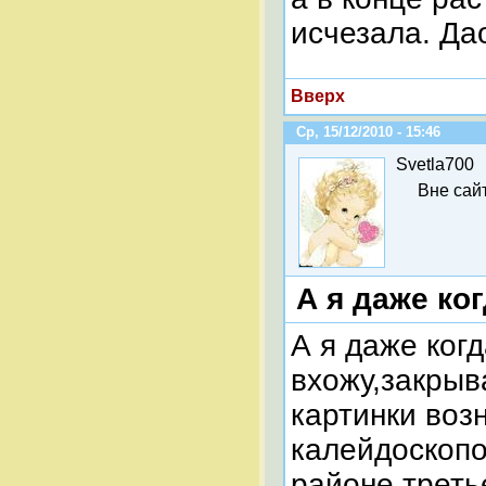
исчезала. Да
Вверх
Ср, 15/12/2010 - 15:46
Svetla700
Вне сай
А я даже ко
А я даже ког
вхожу,закрыв
картинки воз
калейдоскопо
районе треть