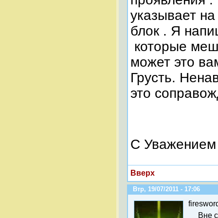
указывает на
блок . Я нап
которые меш
может это ва
Грусть. Нена
это соправож
С Уважением 
Вверх
Втр, 19/07/2011 - 17:06
fireswor
Вне 