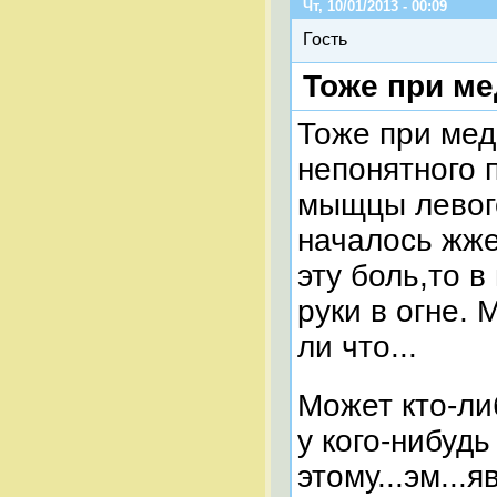
Чт, 10/01/2013 - 00:09
Гость
Тоже при м
Тоже при мед
непонятного 
мыщцы левого
началось жже
эту боль,то 
руки в огне.
ли что...
Может кто-ли
у кого-нибуд
этому...эм...