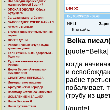
Что сегодня происходит с
магнитосферой Земли?
Вверх
ЭПОХА ВОДОЛЕЯ: Образ
Будущего
Вс, 05/09/2010 - 06:49
Загадки планеты Земля
ЗАПОВЕДНОЕ ОЗЕРО БАЙКАЛ
NELI
Заре
ЗЕМЛЯ - ЖИВАЯ!
Вне сайта
«Лучше гор могут быть только
горы»
Belka писал
ПОЛЕТ ДУШИ
Россия-Русь от «Чудо-Юда»
до наших дней
[quote=Belka]
Если хочешь быть здоровым -
будь им!
Художественные музеи
когда начина
России
Дорин Верче - Ангельская
и освобождаю
нумерология
раёне третьег
СИМПТОМЫ ПЕРЕХОДА
Интегральное видение
побаливает. 
Арктурианский Коридор
Взаимодействие со Стихиями
(трубу из цве
ИСЦЕЛЕНИЕ И ЗАЩИТА
Наше Высшее Я
Наши путешествия
[/quote]